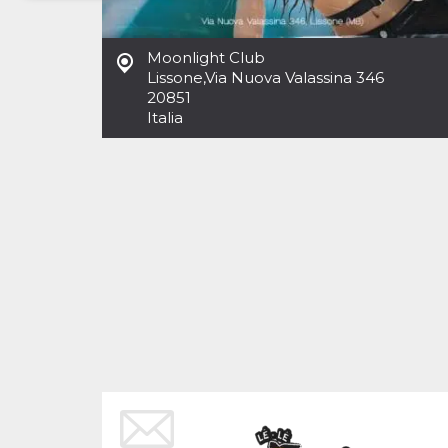
Necessari
Marketing
Moonlight Club
I cookie strettamente necessari o tecnici sono
Lissone
,
Via Nuova Valassina 346
indispensabili al funzionamento del sito. I
20851
servizi qui presenti non potranno funzionare
Italia
senza.
Provider /
Nome
Scadenza
Descrizione
Dominio
cf_clearance
1 anno
Clearance
Cloudflare,
Cookie from
Inc.
CloudFlare
.oooh.events
stores the proof
of challenge
passed. It is
used to no
longer issue a
captcha or
jschallenge
challenge if
present. It is
required to
reach origin
server.
wordpress_test_cookie
Sessione
Cookie di
Automattic
Wordpress,
Inc.
verifica che il