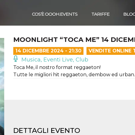
COS’È OOOH.EVENTS
TARIFFE
BLO
MOONLIGHT “TOCA ME” 14 DICEM
14 DICEMBRE 2024 - 21:30
VENDITE ONLINE 
Musica, Eventi Live, Club
Toca Me, il nostro format reggaeton!
Tutte le migliori hit reggaeton, dembow ed urban.
DETTAGLI EVENTO