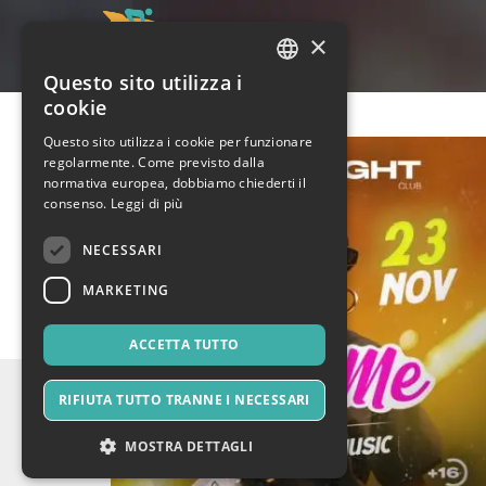
×
Questo sito utilizza i
ITALIAN
cookie
ENGLISH
Questo sito utilizza i cookie per funzionare
regolarmente. Come previsto dalla
SPANISH
normativa europea, dobbiamo chiederti il
consenso.
Leggi di più
NECESSARI
MARKETING
ACCETTA TUTTO
RIFIUTA TUTTO TRANNE I NECESSARI
MOSTRA DETTAGLI