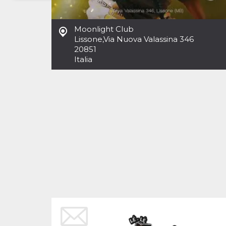
Necessari
Marketing
Moonlight Club
I cookie strettamente necessari o tecnici sono
Lissone
,
Via Nuova Valassina 346
indispensabili al funzionamento del sito. I
20851
servizi qui presenti non potranno funzionare
Italia
senza.
Provider /
Nome
Scadenza
Descrizione
Dominio
cf_clearance
1 anno
Clearance
Cloudflare,
Cookie from
Inc.
CloudFlare
.oooh.events
stores the proof
of challenge
passed. It is
used to no
longer issue a
captcha or
jschallenge
challenge if
present. It is
required to
reach origin
server.
wordpress_test_cookie
Sessione
Cookie di
Automattic
Wordpress,
Inc.
verifica che il