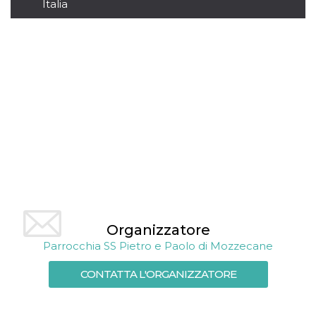
mese
viene
m.stripe.com
Italia
generalmente
utilizzato per le
prestazioni e
l'ottimizzazione
dei servizi di
elaborazione
dei pagamenti,
facilitando la
memorizzazione
dei contenuti
sul browser per
rendere le
pagine più
veloci.
CookieScriptConsent
4
Questo cookie
CookieScript
settimane
viene utilizzato
oooh.events
2 giorni
dal servizio
Cookie-
Script.com per
ricordare le
preferenze di
Organizzatore
consenso sui
cookie dei
Parrocchia SS Pietro e Paolo di Mozzecane
visitatori. È
necessario che il
banner dei
CONTATTA L'ORGANIZZATORE
cookie di
Cookie-
Script.com
funzioni