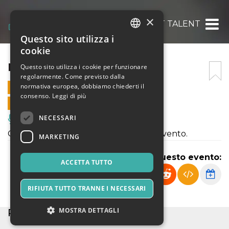
×
MOZZE’S GOT TALENT
Questo sito utilizza i
ITALIAN
cookie
ENGLISH
MOZZE’S GOT TALENT
Questo sito utilizza i cookie per funzionare
regolarmente. Come previsto dalla
SPANISH
normativa europea, dobbiamo chiederti il
2 NOVEMBRE 2024 - 20:45
consenso.
Leggi di più
VENDITE ONLINE TERMINATE
NECESSARI
Musica, Eventi Live, Club
Questa è una breve descrizione dell'evento.
MARKETING
Condividi questo evento:
ACCETTA TUTTO
RIFIUTA TUTTO TRANNE I NECESSARI
MOSTRA DETTAGLI
POSTI ESAURITI