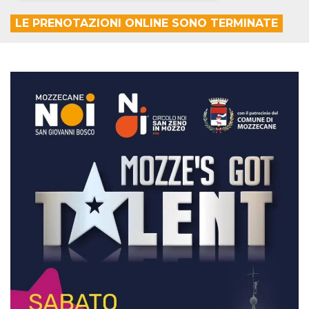
LE PRENOTAZIONI ONLINE SONO TERMINATE
Necessari
Marketing
I cookie strettamente necessari o tecnici sono
indispensabili al funzionamento del sito. I
servizi qui presenti non potranno funzionare
senza.
Provider /
Nome
Scadenza
Descrizione
Dominio
cf_clearance
1 anno
Clearance
Cloudflare,
Cookie from
Inc.
CloudFlare
.oooh.events
stores the proof
of challenge
passed. It is
used to no
longer issue a
captcha or
jschallenge
challenge if
present. It is
required to
reach origin
server.
wordpress_test_cookie
Sessione
Cookie di
Automattic
Wordpress,
Inc.
verifica che il