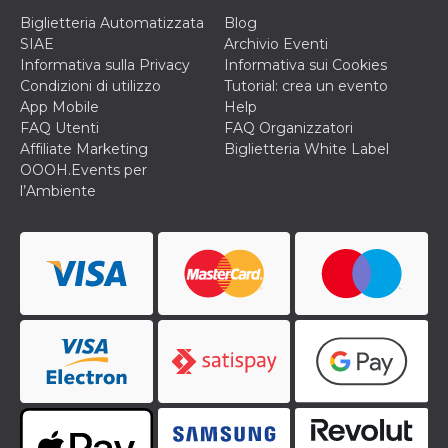
o persistent
Biglietteria Automatizzata
Blog
30 giorni
SIAE
Archivio Eventi
datr
2 anni
Questo coo
Meta
Informativa sulla Privacy
Informativa sui Cookies
identifica il
Platform Inc.
browser che
.facebook.com
Condizioni di utilizzo
Tutorial: crea un evento
connette a
App Mobile
Help
Facebook. 
direttament
FAQ Utenti
FAQ Organizzatori
legato alla 
Affiliate Marketing
Biglietteria White Label
Facebook
dell'utente.
OOOH.Events per
Facebook s
l’Ambiente
che viene
utilizzato p
aiutare con 
sicurezza e a
di accesso
sospette, in
particolare p
rilevamento
bot che ten
di accedere 
servizio. F
afferma anc
il profilo
comportame
associato a
ciascun coo
datr viene
eliminato d
giorni. Que