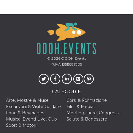
correttamente.
Storage declaration
Storage
Nome
Descrizione
type
fbssls_314278995690155
Session
storage
wpEmojiSettingsSupports
Session
storage
© 2026
OOOH.Events
cn_uc__
Local
storage
P.IVA 13515531005
CATEGORIE
Arte, Mostre & Musei
Corsi & Formazione
Escursioni & Visite Guidate
Film & Media
Provider /
Food & Beverages
Meeting, Fiere, Congressi
Nome
Scadenza
Descrizione
Dominio
Musica, Eventi Live, Club
Salute & Benessere
c_user
4
Cookie di a
Meta
Sport & Motori
settimane
utente. Può
Platform Inc.
2 giorni
essere di se
.facebook.com