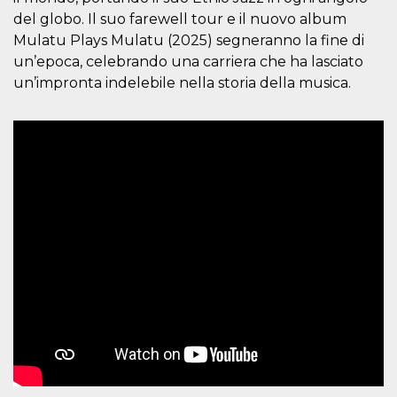
o persistent
del globo. Il suo farewell tour e il nuovo album
30 giorni
Mulatu Plays Mulatu (2025) segneranno la fine di
datr
2 anni
Questo coo
Meta
un’epoca, celebrando una carriera che ha lasciato
identifica il
Platform Inc.
browser che
.facebook.com
un’impronta indelebile nella storia della musica.
connette a
Facebook. 
direttament
legato alla 
Facebook
dell'utente.
Facebook s
che viene
utilizzato p
aiutare con 
sicurezza e a
di accesso
sospette, in
particolare p
rilevamento
bot che ten
di accedere 
servizio. F
afferma anc
il profilo
comportame
associato a
ciascun coo
datr viene
eliminato d
giorni. Que