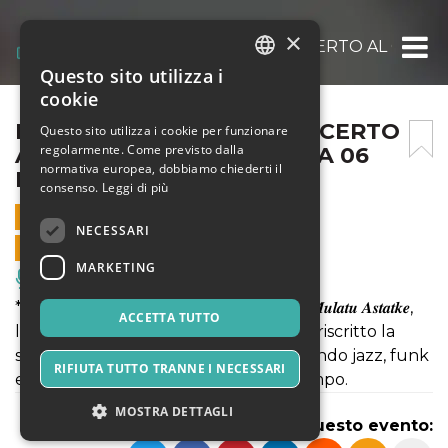
×
MULATU ASTATKE IN CONCERTO AL GIARDI
Questo sito utilizza i
ITALIAN
cookie
ENGLISH
MULATU ASTATKE IN CONCERTO
Questo sito utilizza i cookie per funzionare
regolarmente. Come previsto dalla
AL GIARDINO SCOTTO PISA 06
SPANISH
normativa europea, dobbiamo chiederti il
LUGLIO 2025
consenso.
Leggi di più
6 LUGLIO 2025 - 21:30
NECESSARI
VENDITE ONLINE TERMINATE
MARKETING
Musica, Eventi Live, Club
** 𝐑𝐈𝐌𝐀𝐍𝐃𝐀𝐓𝐎 𝐀𝐋 𝟐𝟖 𝐒𝐄𝐓𝐓𝐄𝐌𝐁𝐑𝐄 ** 𝑴𝒖𝒍𝒂𝒕𝒖 𝑨𝒔𝒕𝒂𝒕𝒌𝒆,
ACCETTA TUTTO
leggendario padre dell'Ethio-Jazz, ha riscritto la
storia della musica mondiale, intrecciando jazz, funk
RIFIUTA TUTTO TRANNE I NECESSARI
e radici africane in un suono senza tempo.
MOSTRA DETTAGLI
Condividi questo evento: