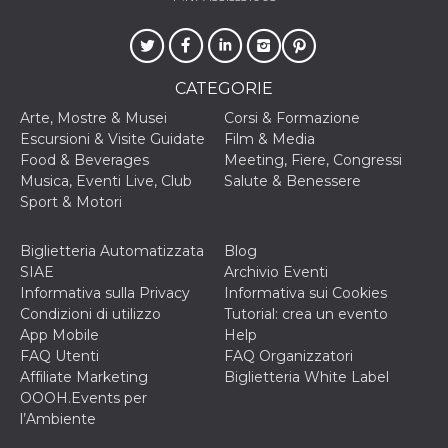
VISITOR_INFO1_LIVE
5 mesi 4
Questo cook
Google LLC
settimane
impostato 
.youtube.com
Youtube pe
tenere tracc
delle prefe
CATEGORIE
dell'utente p
video di Yo
Arte, Mostre & Musei
Corsi & Formazione
incorporati 
siti; può an
Escursioni & Visite Guidate
Film & Media
determinare 
Food & Beverages
Meeting, Fiere, Congressi
visitatore de
web sta
Musica, Eventi Live, Club
Salute & Benessere
utilizzando 
Sport & Motori
nuova o la
vecchia ver
dell'interfac
Youtube.
Biglietteria Automatizzata
Blog
SIAE
Archivio Eventi
VISITOR_PRIVACY_METADATA
5 mesi 4
Questo coo
YouTube
settimane
viene utiliz
.youtube.com
Informativa sulla Privacy
Informativa sui Cookies
per memori
Condizioni di utilizzo
Tutorial: crea un evento
le scelte di
consenso e
App Mobile
Help
privacy dell
FAQ Utenti
FAQ Organizzatori
per la loro
interazione 
Affiliate Marketing
Biglietteria White Label
sito. Registr
OOOH.Events per
sul consens
visitatore r
l’Ambiente
a varie poli
impostazion