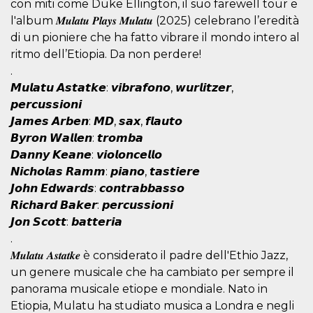
mese
viene
m.stripe.com
con miti come Duke Ellington, il suo farewell tour e
generalmente
l'album 𝑴𝒖𝒍𝒂𝒕𝒖 𝑷𝒍𝒂𝒚𝒔 𝑴𝒖𝒍𝒂𝒕𝒖 (2025) celebrano l’eredità
utilizzato per le
prestazioni e
di un pioniere che ha fatto vibrare il mondo intero al
l'ottimizzazione
dei servizi di
ritmo dell’Etiopia. Da non perdere!
elaborazione
.
dei pagamenti,
facilitando la
𝙈𝙪𝙡𝙖𝙩𝙪 𝘼𝙨𝙩𝙖𝙩𝙠𝙚: 𝙫𝙞𝙗𝙧𝙖𝙛𝙤𝙣𝙤, 𝙬𝙪𝙧𝙡𝙞𝙩𝙯𝙚𝙧,
memorizzazione
dei contenuti
𝙥𝙚𝙧𝙘𝙪𝙨𝙨𝙞𝙤𝙣𝙞
sul browser per
rendere le
𝙅𝙖𝙢𝙚𝙨 𝘼𝙧𝙗𝙚𝙣: 𝙈𝘿, 𝙨𝙖𝙭, 𝙛𝙡𝙖𝙪𝙩𝙤
pagine più
𝘽𝙮𝙧𝙤𝙣 𝙒𝙖𝙡𝙡𝙚𝙣: 𝙩𝙧𝙤𝙢𝙗𝙖
veloci.
𝘿𝙖𝙣𝙣𝙮 𝙆𝙚𝙖𝙣𝙚: 𝙫𝙞𝙤𝙡𝙤𝙣𝙘𝙚𝙡𝙡𝙤
CookieScriptConsent
4
Questo cookie
CookieScript
settimane
viene utilizzato
oooh.events
𝙉𝙞𝙘𝙝𝙤𝙡𝙖𝙨 𝙍𝙖𝙢𝙢: 𝙥𝙞𝙖𝙣𝙤, 𝙩𝙖𝙨𝙩𝙞𝙚𝙧𝙚
2 giorni
dal servizio
𝙅𝙤𝙝𝙣 𝙀𝙙𝙬𝙖𝙧𝙙𝙨: 𝙘𝙤𝙣𝙩𝙧𝙖𝙗𝙗𝙖𝙨𝙨𝙤
Cookie-
Script.com per
𝙍𝙞𝙘𝙝𝙖𝙧𝙙 𝘽𝙖𝙠𝙚𝙧: 𝙥𝙚𝙧𝙘𝙪𝙨𝙨𝙞𝙤𝙣𝙞
ricordare le
preferenze di
𝙅𝙤𝙣 𝙎𝙘𝙤𝙩𝙩: 𝙗𝙖𝙩𝙩𝙚𝙧𝙞𝙖
consenso sui
cookie dei
.
visitatori. È
𝑴𝒖𝒍𝒂𝒕𝒖 𝑨𝒔𝒕𝒂𝒕𝒌𝒆 è considerato il padre dell'Ethio Jazz,
necessario che il
banner dei
un genere musicale che ha cambiato per sempre il
cookie di
Cookie-
panorama musicale etiope e mondiale. Nato in
Script.com
Etiopia, Mulatu ha studiato musica a Londra e negli
funzioni