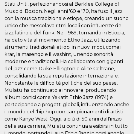
correttamente.
Stati Uniti, perfezionandosi al Berklee College of
Music di Boston. Negli anni '60 e '70, ha fuso il jazz
Storage declaration
con la musica tradizionale etiope, creando un suono
Storage
Nome
Descrizione
unico che mescolava ritmi locali con influenze del
type
jazz latino e del funk. Nel 1969, tornando in Etiopia,
fbssls_314278995690155
Session
storage
ha dato vita al movimento Ethio Jazz, utilizzando
strumenti tradizionali etiiopi in nuovi modi, come il
wpEmojiSettingsSupports
Session
storage
krar, la masenqo e il washint, unendo sonorità
cn_uc__
Local
moderne e tradizionali. Ha collaborato con giganti
storage
del jazz come Duke Ellington e Alice Coltrane,
consolidando la sua reputazione internazionale.
Nonostante le difficoltà politiche del suo paese,
Mulatu ha continuato a innovare, producendo
album iconici come Yekatit Ethio Jazz (1974) e
partecipando a progetti globali, influenzando anche
il mondo dell'hip hop con campionamenti di artisti
Provider /
Nome
Scadenza
Descrizione
Dominio
come Kanye West. Oggi, a più di 50 anni dall'inizio
c_user
4
Cookie di a
Meta
della sua carriera, Mulatu continua a esibirsi in tutto
settimane
utente. Può
Platform Inc.
il mondo, portando il suo Ethio Jazz in ogni angolo
2 giorni
essere di se
.facebook.com