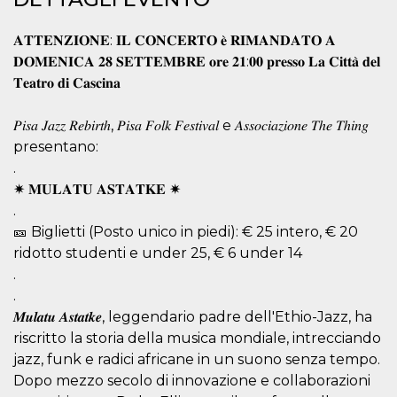
.oooh.events
browser accetti i
cookie.
𝐀𝐓𝐓𝐄𝐍𝐙𝐈𝐎𝐍𝐄: 𝐈𝐋 𝐂𝐎𝐍𝐂𝐄𝐑𝐓𝐎 𝐞̀ 𝐑𝐈𝐌𝐀𝐍𝐃𝐀𝐓𝐎 𝐀
PHPSESSID
Sessione
Cookie
PHP.net
𝐃𝐎𝐌𝐄𝐍𝐈𝐂𝐀 𝟐𝟖 𝐒𝐄𝐓𝐓𝐄𝐌𝐁𝐑𝐄 𝐨𝐫𝐞 𝟐𝟏:𝟎𝟎 𝐩𝐫𝐞𝐬𝐬𝐨 𝐋𝐚 𝐂𝐢𝐭𝐭𝐚̀ 𝐝𝐞𝐥
generato da
oooh.events
applicazioni
𝐓𝐞𝐚𝐭𝐫𝐨 𝐝𝐢 𝐂𝐚𝐬𝐜𝐢𝐧𝐚
basate sul
linguaggio PHP.
Si tratta di un
𝑃𝑖𝑠𝑎 𝐽𝑎𝑧𝑧 𝑅𝑒𝑏𝑖𝑟𝑡ℎ, 𝑃𝑖𝑠𝑎 𝐹𝑜𝑙𝑘 𝐹𝑒𝑠𝑡𝑖𝑣𝑎𝑙 e 𝐴𝑠𝑠𝑜𝑐𝑖𝑎𝑧𝑖𝑜𝑛𝑒 𝑇ℎ𝑒 𝑇ℎ𝑖𝑛𝑔
identificatore
generico
presentano:
utilizzato per
mantenere le
.
variabili di
sessione utente.
✷ 𝐌𝐔𝐋𝐀𝐓𝐔 𝐀𝐒𝐓𝐀𝐓𝐊𝐄 ✷
Normalmente è
.
un numero
generato in
🎫 Biglietti (Posto unico in piedi): € 25 intero, € 20
modo casuale, il
modo in cui
ridotto studenti e under 25, € 6 under 14
viene utilizzato
.
può essere
specifico per il
.
sito, ma un
buon esempio è
𝑴𝒖𝒍𝒂𝒕𝒖 𝑨𝒔𝒕𝒂𝒕𝒌𝒆, leggendario padre dell'Ethio-Jazz, ha
mantenere uno
stato di accesso
riscritto la storia della musica mondiale, intrecciando
per un utente
jazz, funk e radici africane in un suono senza tempo.
tra le pagine.
Dopo mezzo secolo di innovazione e collaborazioni
m
1 anno 1
Questo cookie
Stripe