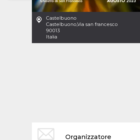
Necessari
Marketing
Castelbuono
I cookie strettamente necessari o tecnici sono
Castelbuono
,
Via san francesco
indispensabili al funzionamento del sito. I
90013
servizi qui presenti non potranno funzionare
Italia
senza.
Provider /
Nome
Scadenza
Descrizione
Dominio
cf_clearance
1 anno
Clearance
Cloudflare,
Cookie from
Inc.
CloudFlare
.oooh.events
stores the proof
of challenge
passed. It is
used to no
longer issue a
captcha or
jschallenge
challenge if
present. It is
required to
reach origin
server.
wordpress_test_cookie
Sessione
Cookie di
Automattic
Organizzatore
Wordpress,
Inc.
verifica che il