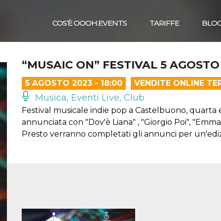
COS’È OOOH.EVENTS
TARIFFE
BLO
“MUSAIC ON” FESTIVAL 5 AGOSTO
5 AGOSTO 2023 - 18:00
VENDITE ONLINE TE
Musica, Eventi Live, Club
Festival musicale indie pop a Castelbuono, quarta e
annunciata con "Dov'è Liana" , "Giorgio Poi", "Emma 
Presto verranno completati gli annunci per un'ediz