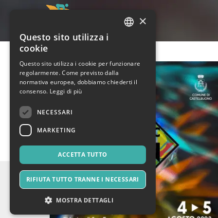
×
Questo sito utilizza i
ITALIAN
cookie
ENGLISH
Questo sito utilizza i cookie per funzionare
regolarmente. Come previsto dalla
SPANISH
normativa europea, dobbiamo chiederti il
consenso.
Leggi di più
NECESSARI
MARKETING
ACCETTA TUTTO
RIFIUTA TUTTO TRANNE I NECESSARI
MOSTRA DETTAGLI