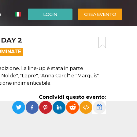
G
LOGIN
CREA EVENTO
ESPAÑOL
 DAY 2
ENGLISH
RMINATE
dizione. La line-up è stata in parte
Nolde", "Lepre", "Anna Carol" e "Marquis".
ione indimenticabile.
Condividi questo evento: