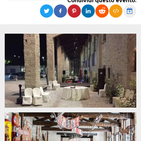
Condividi questo evento:
Necessari
Marketing
I cookie strettamente necessari o tecnici sono
indispensabili al funzionamento del sito. I
servizi qui presenti non potranno funzionare
senza.
Provider /
Nome
Scadenza
Descrizione
Dominio
cf_clearance
1 anno
Clearance
Cloudflare,
Cookie from
Inc.
CloudFlare
.oooh.events
stores the proof
of challenge
passed. It is
used to no
longer issue a
captcha or
jschallenge
challenge if
present. It is
required to
reach origin
server.
wordpress_test_cookie
Sessione
Cookie di
Automattic
Wordpress,
Inc.
verifica che il