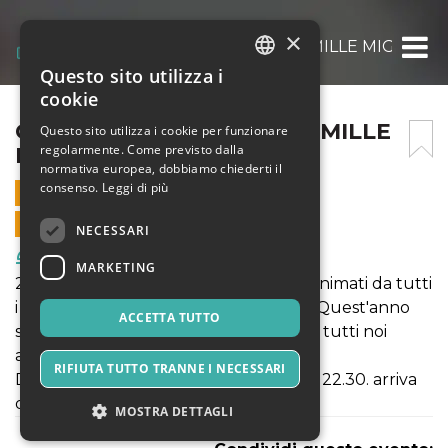
×
CIBODIMEZZO AL MUSEO MILLE MIGLIA
Questo sito utilizza i
ITALIAN
cookie
ENGLISH
CIBODIMEZZO AL MUSEO MILLE
Questo sito utilizza i cookie per funzionare
regolarmente. Come previsto dalla
MIGLIA
SPANISH
normativa europea, dobbiamo chiederti il
consenso.
Leggi di più
4 GIUGNO 2023 - 19:15
VENDITE ONLINE TERMINATE
NECESSARI
Food & Beverages
MARKETING
2 percorsi enogastronomici curati ed animati da tutti
i ristoranti e i produttori del progetto. Quest'anno
ACCETTA TUTTO
sarà il Museo Mille Miglia ad accogliere tutti noi
appassionati del cibo.
RIFIUTA TUTTO TRANNE I NECESSARI
Domenica 4 giugno dalle ore 19.15 alle 22.30. arriva
quando vuoi.
MOSTRA DETTAGLI