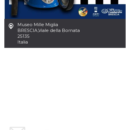
Museo Mille Miglia
BRESCIA
,
Viale della Bornata
25135
Italia