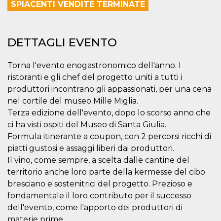
mese
viene
m.stripe.com
SPIACENTI VENDITE TERMINATE
generalmente
utilizzato per le
prestazioni e
l'ottimizzazione
dei servizi di
DETTAGLI EVENTO
elaborazione
dei pagamenti,
facilitando la
memorizzazione
Torna l'evento enogastronomico dell'anno. I
dei contenuti
ristoranti e gli chef del progetto uniti a tutti i
sul browser per
rendere le
produttori incontrano gli appassionati, per una cena
pagine più
veloci.
nel cortile del museo Mille Miglia.
Terza edizione dell'evento, dopo lo scorso anno che
CookieScriptConsent
4
Questo cookie
CookieScript
settimane
viene utilizzato
oooh.events
ci ha visti ospiti del Museo di Santa Giulia.
2 giorni
dal servizio
Cookie-
Formula itinerante a coupon, con 2 percorsi ricchi di
Script.com per
ricordare le
piatti gustosi e assaggi liberi dai produttori.
preferenze di
Il vino, come sempre, a scelta dalle cantine del
consenso sui
cookie dei
territorio anche loro parte della kermesse del cibo
visitatori. È
necessario che il
bresciano e sostenitrici del progetto. Prezioso e
banner dei
fondamentale il loro contributo per il successo
cookie di
Cookie-
dell'evento, come l'apporto dei produttori di
Script.com
funzioni
materie prime.