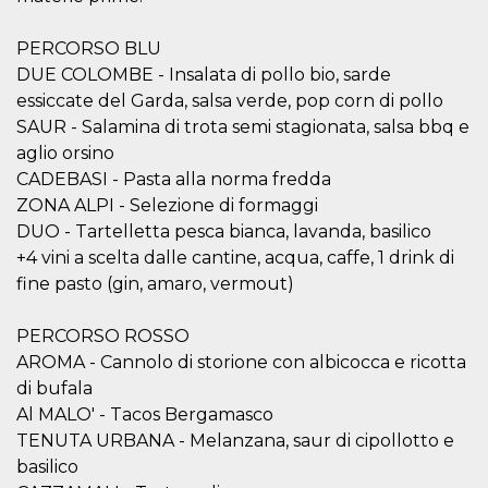
correttamente.
Storage declaration
PERCORSO BLU
DUE COLOMBE - Insalata di pollo bio, sarde
Storage
Nome
Descrizione
type
essiccate del Garda, salsa verde, pop corn di pollo
SAUR - Salamina di trota semi stagionata, salsa bbq e
fbssls_314278995690155
Session
storage
aglio orsino
wpEmojiSettingsSupports
Session
CADEBASI - Pasta alla norma fredda
storage
ZONA ALPI - Selezione di formaggi
cn_uc__
Local
DUO - Tartelletta pesca bianca, lavanda, basilico
storage
+4 vini a scelta dalle cantine, acqua, caffe, 1 drink di
fine pasto (gin, amaro, vermout)
PERCORSO ROSSO
AROMA - Cannolo di storione con albicocca e ricotta
di bufala
Provider /
Al MALO' - Tacos Bergamasco
Nome
Scadenza
Descrizione
Dominio
TENUTA URBANA - Melanzana, saur di cipollotto e
c_user
4
Cookie di a
Meta
basilico
settimane
utente. Può
Platform Inc.
2 giorni
essere di se
.facebook.com