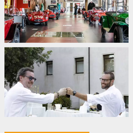
.oooh.events
browser accetti i
cookie.
PHPSESSID
Sessione
Cookie
PHP.net
generato da
oooh.events
applicazioni
basate sul
linguaggio PHP.
Si tratta di un
identificatore
generico
utilizzato per
mantenere le
variabili di
sessione utente.
Normalmente è
un numero
generato in
modo casuale, il
modo in cui
viene utilizzato
può essere
specifico per il
sito, ma un
buon esempio è
mantenere uno
stato di accesso
per un utente
tra le pagine.
m
1 anno 1
Questo cookie
Stripe