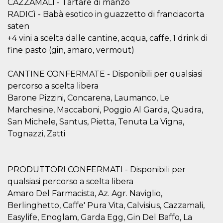
CAZZAMALI - Tartare di manzo
o persistent
30 giorni
RADICì - Babà esotico in guazzetto di franciacorta
saten
datr
2 anni
Questo coo
Meta
identifica il
Platform Inc.
+4 vini a scelta dalle cantine, acqua, caffe, 1 drink di
browser che
.facebook.com
connette a
fine pasto (gin, amaro, vermout)
Facebook. 
direttament
legato alla 
CANTINE CONFERMATE - Disponibili per qualsiasi
Facebook
dell'utente.
percorso a scelta libera
Facebook s
che viene
Barone Pizzini, Concarena, Laumanco, Le
utilizzato p
Marchesine, Maccaboni, Poggio Al Garda, Quadra,
aiutare con 
sicurezza e a
San Michele, Santus, Pietta, Tenuta La Vigna,
di accesso
sospette, in
Tognazzi, Zatti
particolare p
rilevamento
bot che ten
di accedere 
servizio. F
PRODUTTORI CONFERMATI - Disponibili per
afferma anc
il profilo
qualsiasi percorso a scelta libera
comportame
Amaro Del Farmacista, Az. Agr. Naviglio,
associato a
ciascun coo
Berlinghetto, Caffe' Pura Vita, Calvisius, Cazzamali,
datr viene
eliminato d
Easylife, Enoglam, Garda Egg, Gin Del Baffo, La
giorni. Que