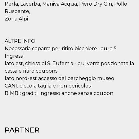
Perla, Lacerba, Maniva Acqua, Piero Dry Gin, Pollo
cookie viene
anche trami
Ruspante,
piace e altri
pulsanti e t
Zona Alpi
Facebook
posizionati 
molti siti W
diversi.
ALTRE INFO
dpr
.facebook.com
1
permette di
settimana
controllare 
Necessaria caparra per ritiro bicchiere : euro 5
funzione “S
Ingressi
su Facebook
pulsante “M
lato est, chiesa di S. Eufemia - qui verrà posizionata la
piace”, rac
le impostaz
cassa e ritiro coupons
della lingua
lato nord-est accesso dal parcheggio museo
permettono
condividere
CANI: piccola taglia e non pericolosi
pagina.
BIMBI: graditi. ingresso anche senza coupon
fr
3 mesi
Contiene la
Meta
combinazio
Platform Inc.
ID univoco 
.facebook.com
browser e
dell'utente,
utilizzata pe
pubblicità m
PARTNER
oo
5 anni
consente
Meta
all'utente di
Platform Inc.