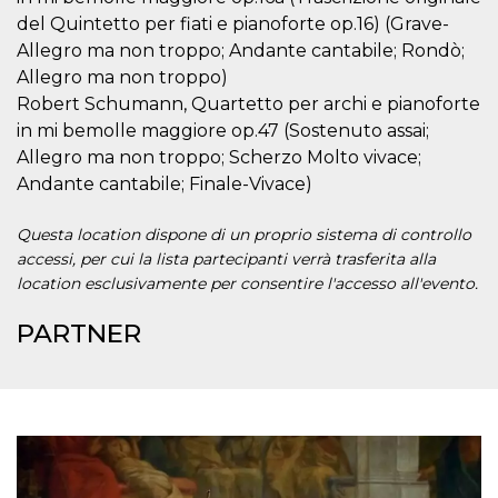
.oooh.events
browser accetti i
del Quintetto per fiati e pianoforte op.16) (Grave-
cookie.
Allegro ma non troppo; Andante cantabile; Rondò;
PHPSESSID
Sessione
Cookie
PHP.net
Allegro ma non troppo)
generato da
oooh.events
applicazioni
Robert Schumann, Quartetto per archi e pianoforte
basate sul
linguaggio PHP.
in mi bemolle maggiore op.47 (Sostenuto assai;
Si tratta di un
Allegro ma non troppo; Scherzo Molto vivace;
identificatore
generico
Andante cantabile; Finale-Vivace)
utilizzato per
mantenere le
variabili di
Questa location dispone di un proprio sistema di controllo
sessione utente.
Normalmente è
accessi, per cui la lista partecipanti verrà trasferita alla
un numero
generato in
location esclusivamente per consentire l'accesso all'evento.
modo casuale, il
modo in cui
PARTNER
viene utilizzato
può essere
specifico per il
sito, ma un
buon esempio è
mantenere uno
stato di accesso
per un utente
tra le pagine.
m
1 anno 1
Questo cookie
Stripe