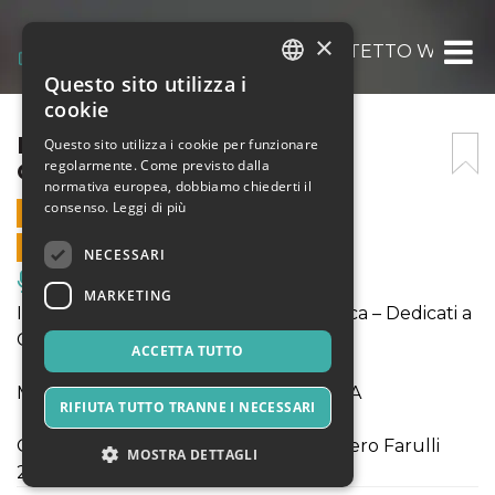
×
MUSICA CON VISTA – QUARTETTO WERTH
Questo sito utilizza i
ITALIAN
cookie
ENGLISH
MUSICA CON VISTA –
Questo sito utilizza i cookie per funzionare
regolarmente. Come previsto dalla
QUARTETTO WERTHER
SPANISH
normativa europea, dobbiamo chiederti il
consenso.
Leggi di più
23 LUGLIO 2021 - 21:15
VENDITE ONLINE TERMINATE
NECESSARI
Musica, Eventi Live, Club
MARKETING
I concerti di Pieve a Elici a Lucca Classica – Dedicati a
Giorgio Serafini
ACCETTA TUTTO
MUSICA CON VISTA A LUCCA CLASSICA
RIFIUTA TUTTO TRANNE I NECESSARI
Quartetto Werther (Premio Abbiati Piero Farulli
MOSTRA DETTAGLI
2020)