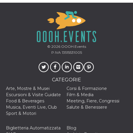
o persistent
30 giorni
datr
2 anni
Questo coo
Meta
identifica il
Platform Inc.
browser che
.facebook.com
connette a
Facebook. 
direttament
legato alla 
Facebook
© 2026
OOOH.Events
dell'utente.
P.IVA 13515531005
Facebook s
che viene
utilizzato p
aiutare con 
sicurezza e a
di accesso
sospette, in
CATEGORIE
particolare p
rilevamento
Arte, Mostre & Musei
Corsi & Formazione
bot che ten
Escursioni & Visite Guidate
Film & Media
di accedere 
servizio. F
Food & Beverages
Meeting, Fiere, Congressi
afferma anc
Musica, Eventi Live, Club
Salute & Benessere
il profilo
comportame
Sport & Motori
associato a
ciascun coo
datr viene
Biglietteria Automatizzata
Blog
eliminato d
giorni. Que