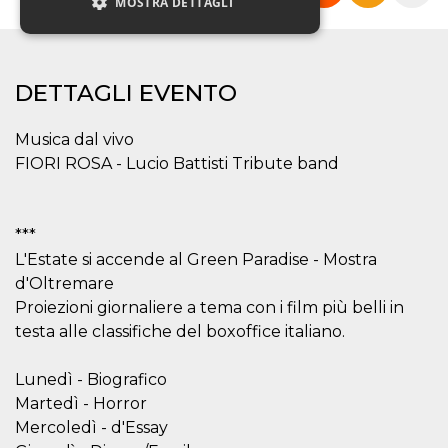
MOSTRA DETTAGLI
Necessari
Marketing
DETTAGLI EVENTO
Non classificati
Musica dal vivo
I cookie strettamente necessari o tecnici sono
indispensabili al funzionamento del sito. I
FIORI ROSA - Lucio Battisti Tribute band
servizi qui presenti non potranno funzionare
senza.
Provider /
Nome
Scadenza
Descrizione
***
Dominio
L'Estate si accende al Green Paradise - Mostra
cf_clearance
1 anno
Clearance
Cloudflare,
Cookie from
Inc.
d'Oltremare
CloudFlare
.oooh.events
Proiezioni giornaliere a tema con i film più belli in
stores the proof
of challenge
testa alle classifiche del boxoffice italiano.
passed. It is
used to no
longer issue a
captcha or
Lunedì - Biografico
jschallenge
Martedì - Horror
challenge if
present. It is
Mercoledì - d'Essay
required to
reach origin