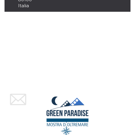
memorizzazione
dei contenuti
Italia
sul browser per
rendere le
pagine più
veloci.
Storage declaration
Nome
Storage type
Descrizione
wpEmojiSettingsSupports
Archiviazione
di sessione
cn_uc__
Archiviazione
locale
fbssls_314278995690155
Archiviazione
di sessione
Provider /
Nome
Scadenza
Descrizione
Dominio
__Secure-
.youtube.com
5 mesi 4
YNID
settimane
Provider /
Nome
Scadenza
Descrizione
Dominio