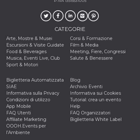
P.IVA 13515531005
ciascun coo
datr viene
eliminato d
giorni. Que
cookie viene
anche trami
CATEGORIE
piace e altri
pulsanti e t
Facebook
Arte, Mostre & Musei
Corsi & Formazione
posizionati 
Escursioni & Visite Guidate
Film & Media
molti siti W
diversi.
Food & Beverages
Meeting, Fiere, Congressi
Musica, Eventi Live, Club
Salute & Benessere
dpr
.facebook.com
1
permette di
Sport & Motori
settimana
controllare 
funzione “S
su Facebook
pulsante “M
Biglietteria Automatizzata
Blog
piace”, rac
SIAE
Archivio Eventi
le impostaz
della lingua
Informativa sulla Privacy
Informativa sui Cookies
permettono
Condizioni di utilizzo
Tutorial: crea un evento
condividere
pagina.
App Mobile
Help
FAQ Utenti
FAQ Organizzatori
fr
2 mesi 4
Contiene la
Meta
settimane
combinazio
Platform Inc.
Affiliate Marketing
Biglietteria White Label
ID univoco 
.facebook.com
OOOH.Events per
browser e
dell'utente,
l’Ambiente
utilizzata pe
pubblicità m