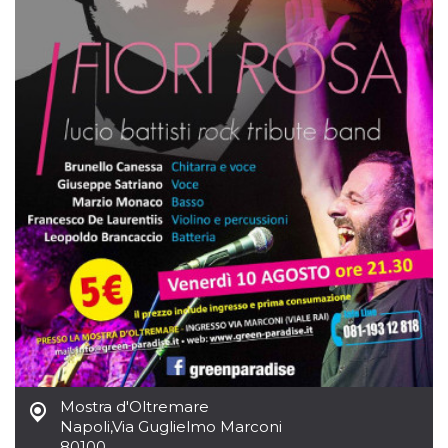
per un utente
tra le pagine.
CookieScriptConsent
4
Questo cookie
CookieScript
settimane
viene utilizzato
oooh.events
2 giorni
dal servizio
Cookie-
Script.com per
ricordare le
preferenze di
consenso sui
cookie dei
visitatori. È
necessario che il
banner dei
cookie di
Cookie-
Script.com
funzioni
correttamente.
m
1 anno 1
Questo cookie
Stripe
mese
viene
m.stripe.com
generalmente
utilizzato per le
prestazioni e
l'ottimizzazione
dei servizi di
Mostra d'Oltremare
elaborazione
dei pagamenti,
Napoli
,
Via Guglielmo Marconi
facilitando la
80100