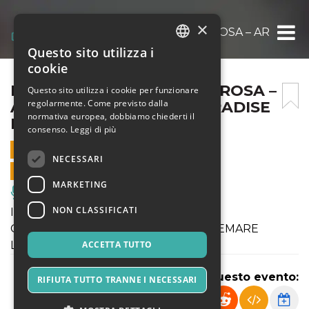
×
MUSICA DAL VIVO – FIORI ROSA – AREA CI
Questo sito utilizza i
ITALIAN
cookie
ENGLISH
MUSICA DAL VIVO – FIORI ROSA –
Questo sito utilizza i cookie per funzionare
regolarmente. Come previsto dalla
AREA CINEMA GREEN PARADISE
SPANISH
normativa europea, dobbiamo chiederti il
IL 10 AGOSTO 2018
consenso.
Leggi di più
10 AGOSTO 2018 - 21:30
NECESSARI
VENDITE ONLINE TERMINATE
MARKETING
Musica, Eventi Live, Club
NON CLASSIFICATI
INIZIO SPETTACOLO ORE 21:30
GREEN PARADISE - MOSTRA D'OLTREMARE
Lucio Battisti Tribute band
ACCETTA TUTTO
Condividi questo evento:
RIFIUTA TUTTO TRANNE I NECESSARI