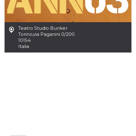
mese
viene
m.stripe.com
generalmente
utilizzato per le
prestazioni e
l'ottimizzazione
dei servizi di
elaborazione
Teatro Studio Bunker
dei pagamenti,
Torino
,
via Paganini 0/200
facilitando la
memorizzazione
10154
dei contenuti
Italia
sul browser per
rendere le
pagine più
veloci.
CookieScriptConsent
4
Questo cookie
CookieScript
settimane
viene utilizzato
oooh.events
2 giorni
dal servizio
Cookie-
Script.com per
ricordare le
preferenze di
consenso sui
cookie dei
visitatori. È
necessario che il
banner dei
cookie di
Cookie-
Script.com
funzioni