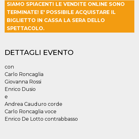
SIAMO SPIACENTI LE VENDITE ONLINE SONO
Necessari
Marketing
TERMINATE! E' POSSIBILE ACQUISTARE IL
BIGLIETTO IN CASSA LA SERA DELLO
I cookie strettamente necessari o tecnici sono
indispensabili al funzionamento del sito. I
SPETTACOLO.
servizi qui presenti non potranno funzionare
senza.
Provider /
Nome
Scadenza
Descrizione
DETTAGLI EVENTO
Dominio
cf_clearance
1 anno
Clearance
Cloudflare,
Cookie from
Inc.
con
CloudFlare
.oooh.events
stores the proof
Carlo Roncaglia
of challenge
Giovanna Rossi
passed. It is
used to no
Enrico Dusio
longer issue a
captcha or
e
jschallenge
Andrea Cauduro corde
challenge if
present. It is
Carlo Roncaglia voce
required to
reach origin
Enrico De Lotto contrabbasso
server.
wordpress_test_cookie
Sessione
Cookie di
Automattic
Wordpress,
Inc.
verifica che il