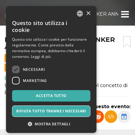
×
MUSICA RESISTENTE – BUNKER ANN03 – 22
Questo sito utilizza i
ITALIAN
cookie
ENGLISH
MUSICA RESISTENTE – BUNKER
Questo sito utilizza i cookie per funzionare
regolarmente. Come previsto dalla
ANN03 – 22 APRILE 2023
SPANISH
normativa europea, dobbiamo chiederti il
consenso.
Leggi di più
22 APRILE 2023 - 19:30
VENDITE ONLINE TERMINATE
NECESSARI
Arte, Mostre & Musei
MARKETING
Una mappa sonora, intima e poetica del concetto di
Resistenza.
ACCETTA TUTTO
Condividi questo evento:
RIFIUTA TUTTO TRANNE I NECESSARI
MOSTRA DETTAGLI