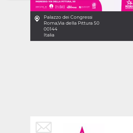
Necessari
Marketing
Palazzo dei Congressi
I cookie strettamente necessari o tecnici sono
Roma
,
Via della Pittura 50
indispensabili al funzionamento del sito. I
00144
servizi qui presenti non potranno funzionare
Italia
senza.
Provider /
Nome
Scadenza
Descrizione
Dominio
cf_clearance
1 anno
Clearance
Cloudflare,
Cookie from
Inc.
CloudFlare
.oooh.events
stores the proof
of challenge
passed. It is
used to no
longer issue a
captcha or
jschallenge
challenge if
present. It is
required to
reach origin
server.
wordpress_test_cookie
Sessione
Cookie di
Automattic
Wordpress,
Inc.
verifica che il