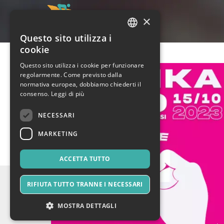
×
Questo sito utilizza i
ITALIAN
cookie
ENGLISH
Questo sito utilizza i cookie per funzionare
regolarmente. Come previsto dalla
SPANISH
normativa europea, dobbiamo chiederti il
consenso.
Leggi di più
NECESSARI
MARKETING
ACCETTA TUTTO
RIFIUTA TUTTO TRANNE I NECESSARI
MOSTRA DETTAGLI