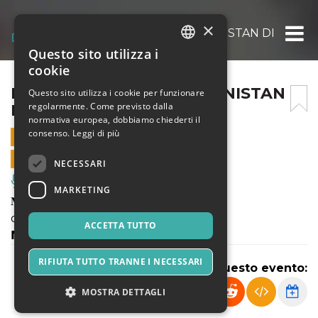
×
MY OWN PRIVATE AFGHANISTAN DI MASSI
Questo sito utilizza i
ITALIAN
cookie
ENGLISH
MY OWN PRIVATE AFGHANISTAN
Questo sito utilizza i cookie per funzionare
regolarmente. Come previsto dalla
DI MASSIMO PUPILLO
SPANISH
normativa europea, dobbiamo chiederti il
consenso.
Leggi di più
23 MARZO 2023 - 21:00
VENDITE ONLINE TERMINATE
NECESSARI
Musica, Eventi Live, Club
MARKETING
𝐌𝐘 𝐎𝐖𝐍 𝐏𝐑𝐈𝐕𝐀𝐓𝐄 𝐀𝐅𝐆𝐇𝐀𝐍𝐈𝐒𝐓𝐀𝐍
di
ACCETTA TUTTO
𝗠𝗮𝘀𝘀𝗶𝗺𝗼 𝗣𝘂𝗽𝗶𝗹𝗹𝗼
RIFIUTA TUTTO TRANNE I NECESSARI
Condividi questo evento:
MOSTRA DETTAGLI