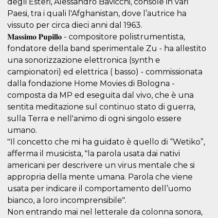
degli Esteri, Alessandro Bavicchi, console in vari
.oooh.events
browser accetti i
Paesi, tra i quali l'Afghanistan, dove l’autrice ha
cookie.
vissuto per circa dieci anni dal 1963.
PHPSESSID
Sessione
Cookie
PHP.net
generato da
oooh.events
𝐌𝐚𝐬𝐬𝐢𝐦𝐨 𝐏𝐮𝐩𝐢𝐥𝐥𝐨 - compositore polistrumentista,
applicazioni
fondatore della band sperimentale Zu - ha allestito
basate sul
linguaggio PHP.
una sonorizzazione elettronica (synth e
Si tratta di un
identificatore
campionatori) ed elettrica ( basso) - commissionata
generico
utilizzato per
dalla fondazione Home Movies di Bologna -
mantenere le
composta da MP ed eseguita dal vivo, che è una
variabili di
sessione utente.
sentita meditazione sul continuo stato di guerra,
Normalmente è
un numero
sulla Terra e nell'animo di ogni singolo essere
generato in
umano.
modo casuale, il
modo in cui
"Il concetto che mi ha guidato è quello di “Wetiko”,
viene utilizzato
può essere
afferma il musicista, "la parola usata dai nativi
specifico per il
sito, ma un
americani per descrivere un virus mentale che si
buon esempio è
appropria della mente umana. Parola che viene
mantenere uno
stato di accesso
usata per indicare il comportamento dell’uomo
per un utente
tra le pagine.
bianco, a loro incomprensibile".
Non entrando mai nel letterale da colonna sonora,
m
1 anno 1
Questo cookie
Stripe