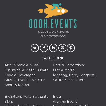
disabilitare 
.facebook.com
visualizzazi
delle inserz
Meta in base
sue attività 
web di terzi
sb
2 anni
Identificazi
Meta
browser di
Platform Inc.
Facebook,
.facebook.com
© 2026
OOOH.Events
autenticazi
P.IVA 13515531005
marketing e 
cookie di
funzione spe
di Facebook
usida
.facebook.com
Sessione
raccoglie
informazion
CATEGORIE
browser
dell'utente 
Arte, Mostre & Musei
Corsi & Formazione
dell'identifi
Escursioni & Visite Guidate
Film & Media
univoco, uti
per persona
Food & Beverages
Meeting, Fiere, Congressi
la pubblicit
Musica, Eventi Live, Club
Salute & Benessere
gli utenti
Sport & Motori
xs
3 mesi
Utilizzato p
Meta
mantenere 
Platform Inc.
sessione
.facebook.com
Biglietteria Automatizzata
Blog
__cf_bm
29 minuti
Questo coo
Cloudflare
SIAE
Archivio Eventi
58
viene utiliz
Inc.