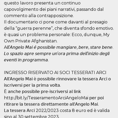
mese
viene
m.stripe.com
questo lavoro presenta un continuo
generalmente
utilizzato per le
capovolgimento dei piani narrativi, passando dal
prestazioni e
commento alla contrapposizione.
l'ottimizzazione
dei servizi di
Il documentario ci pone come davanti al presagio
elaborazione
dei pagamenti,
della “guerra perenne”, che diventa sfondo emotivo.
facilitando la
memorizzazione
è quasi un problema personale: Ecco, dunque, My
dei contenuti
Own Private Afghanistan.
sul browser per
rendere le
A𝘭𝘭’𝘈𝘯𝘨𝘦𝘭𝘰 𝘔𝘢𝘪 𝘦̀ 𝘱𝘰𝘴𝘴𝘪𝘣𝘪𝘭𝘦 𝘮𝘢𝘯𝘨𝘪𝘢𝘳𝘦, 𝘣𝘦𝘳𝘦, 𝘴𝘵𝘢𝘳𝘦 𝘣𝘦𝘯𝘦.
pagine più
veloci.
𝘓𝘰 𝘴𝘱𝘢𝘻𝘪𝘰 𝘢𝘱𝘳𝘦 𝘴𝘦𝘮𝘱𝘳𝘦 𝘶𝘯’𝘰𝘳𝘢 𝘱𝘳𝘪𝘮𝘢 𝘥𝘦𝘭𝘭’𝘪𝘯𝘪𝘻𝘪𝘰 𝘥𝘦𝘨𝘭𝘪
𝘦𝘷𝘦𝘯𝘵𝘪 𝘪𝘯 𝘱𝘳𝘰𝘨𝘳𝘢𝘮𝘮𝘢.
CookieScriptConsent
4
Questo cookie
CookieScript
settimane
viene utilizzato
oooh.events
2 giorni
dal servizio
Cookie-
INGRESSO RISERVATO AI SOCI TESSERATI ARCI
Script.com per
ricordare le
𝖠𝗅𝗅'𝖠𝗇𝗀𝖾𝗅𝗈 𝖬𝖺𝗂 è 𝗉𝗈𝗌𝗌𝗂𝖻𝗂𝗅𝖾 𝗋𝗂𝗇𝗇𝗈𝗏𝖺𝗋𝖾 𝗅𝖺 𝗍𝖾𝗌𝗌𝖾𝗋𝖺 𝖠𝗋𝖼𝗂 𝗈
preferenze di
𝗂𝗌𝖼𝗋𝗂𝗏𝖾𝗋𝗌𝗂 𝗉𝖾𝗋 𝗅𝖺 𝗉𝗋𝗂𝗆𝖺 𝗏𝗈𝗅𝗍𝖺.
consenso sui
cookie dei
È 𝖺𝗇𝖼𝗁𝖾 𝗉𝗈𝗌𝗌𝗂𝖻𝗂𝗅𝖾 𝗉𝗋𝖾-𝗂𝗌𝖼𝗋𝗂𝗏𝖾𝗋𝗌𝗂 𝖺𝗅 𝗅𝗂𝗇𝗄
visitatori. È
necessario che il
http://bit.ly/TesseramentoArciAngeloMai 𝗉𝖾𝗋 𝗉𝗈𝗂
banner dei
𝗋𝗂𝗍𝗂𝗋𝖺𝗋𝖾 𝗅𝖺 𝗍𝖾𝗌𝗌𝖾𝗋𝖺 𝖽𝗂𝗋𝖾𝗍𝗍𝖺𝗆𝖾𝗇𝗍𝖾 𝖺𝗅𝗅'𝖠𝗇𝗀𝖾𝗅𝗈 𝖬𝖺𝗂.
cookie di
Cookie-
𝖫𝖺 𝗍𝖾𝗌𝗌𝖾𝗋𝖺 𝖠𝗋𝖼𝗂 2022/2023 costa 8 euro ed è valida
Script.com
funzioni
sino al 30 settembre 2023.