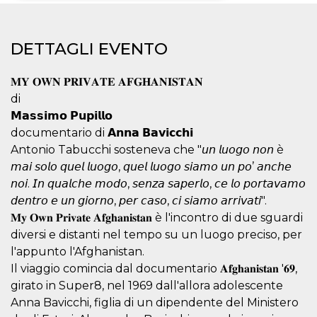
Necessari
Marketing
DETTAGLI EVENTO
I cookie strettamente necessari o tecnici sono
indispensabili al funzionamento del sito. I
servizi qui presenti non potranno funzionare
𝐌𝐘 𝐎𝐖𝐍 𝐏𝐑𝐈𝐕𝐀𝐓𝐄 𝐀𝐅𝐆𝐇𝐀𝐍𝐈𝐒𝐓𝐀𝐍
senza.
di
Provider /
Nome
Scadenza
Descrizione
𝗠𝗮𝘀𝘀𝗶𝗺𝗼 𝗣𝘂𝗽𝗶𝗹𝗹𝗼
Dominio
documentario di 𝗔𝗻𝗻𝗮 𝗕𝗮𝘃𝗶𝗰𝗰𝗵𝗶
cf_clearance
1 anno
Clearance
Cloudflare,
Cookie from
Antonio Tabucchi sosteneva che "𝘶𝘯 𝘭𝘶𝘰𝘨𝘰 𝘯𝘰𝘯 è
Inc.
CloudFlare
.oooh.events
𝘮𝘢𝘪 𝘴𝘰𝘭𝘰 𝘲𝘶𝘦𝘭 𝘭𝘶𝘰𝘨𝘰, 𝘲𝘶𝘦𝘭 𝘭𝘶𝘰𝘨𝘰 𝘴𝘪𝘢𝘮𝘰 𝘶𝘯 𝘱𝘰’ 𝘢𝘯𝘤𝘩𝘦
stores the proof
of challenge
𝘯𝘰𝘪. 𝘐𝘯 𝘲𝘶𝘢𝘭𝘤𝘩𝘦 𝘮𝘰𝘥𝘰, 𝘴𝘦𝘯𝘻𝘢 𝘴𝘢𝘱𝘦𝘳𝘭𝘰, 𝘤𝘦 𝘭𝘰 𝘱𝘰𝘳𝘵𝘢𝘷𝘢𝘮𝘰
passed. It is
used to no
𝘥𝘦𝘯𝘵𝘳𝘰 𝘦 𝘶𝘯 𝘨𝘪𝘰𝘳𝘯𝘰, 𝘱𝘦𝘳 𝘤𝘢𝘴𝘰, 𝘤𝘪 𝘴𝘪𝘢𝘮𝘰 𝘢𝘳𝘳𝘪𝘷𝘢𝘵𝘪".
longer issue a
𝐌𝐲 𝐎𝐰𝐧 𝐏𝐫𝐢𝐯𝐚𝐭𝐞 𝐀𝐟𝐠𝐡𝐚𝐧𝐢𝐬𝐭𝐚𝐧 è l'incontro di due sguardi
captcha or
jschallenge
diversi e distanti nel tempo su un luogo preciso, per
challenge if
present. It is
l'appunto l'Afghanistan.
required to
reach origin
Il viaggio comincia dal documentario 𝐀𝐟𝐠𝐡𝐚𝐧𝐢𝐬𝐭𝐚𝐧 '𝟔𝟗,
server.
girato in Super8, nel 1969 dall'allora adolescente
wordpress_test_cookie
Sessione
Cookie di
Automattic
Anna Bavicchi, figlia di un dipendente del Ministero
Wordpress,
Inc.
verifica che il