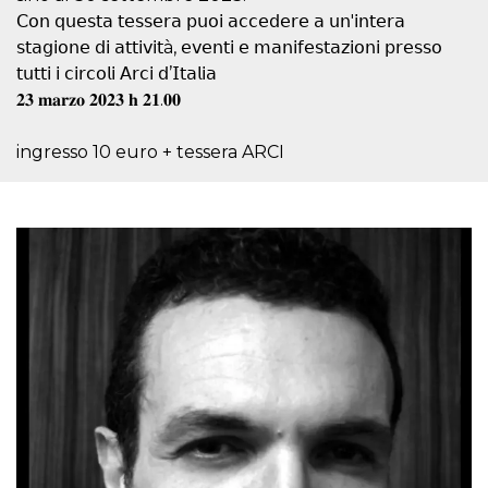
correttamente.
𝖢𝗈𝗇 𝗊𝗎𝖾𝗌𝗍𝖺 𝗍𝖾𝗌𝗌𝖾𝗋𝖺 𝗉𝗎𝗈𝗂 𝖺𝖼𝖼𝖾𝖽𝖾𝗋𝖾 𝖺 𝗎𝗇'𝗂𝗇𝗍𝖾𝗋𝖺
Storage declaration
𝗌𝗍𝖺𝗀𝗂𝗈𝗇𝖾 𝖽𝗂 𝖺𝗍𝗍𝗂𝗏𝗂𝗍à, 𝖾𝗏𝖾𝗇𝗍𝗂 𝖾 𝗆𝖺𝗇𝗂𝖿𝖾𝗌𝗍𝖺𝗓𝗂𝗈𝗇𝗂 𝗉𝗋𝖾𝗌𝗌𝗈
𝗍𝗎𝗍𝗍𝗂 𝗂 𝖼𝗂𝗋𝖼𝗈𝗅𝗂 𝖠𝗋𝖼𝗂 𝖽’𝖨𝗍𝖺𝗅𝗂𝖺
Storage
Nome
Descrizione
type
𝟐𝟑 𝐦𝐚𝐫𝐳𝐨 𝟐𝟎𝟐𝟑 𝐡 𝟐𝟏.𝟎𝟎
fbssls_314278995690155
Session
storage
ingresso 10 euro + tessera ARCI
wpEmojiSettingsSupports
Session
storage
cn_uc__
Local
storage
Provider /
Nome
Scadenza
Descrizione
Dominio
c_user
4
Cookie di a
Meta
settimane
utente. Può
Platform Inc.
2 giorni
essere di se
.facebook.com