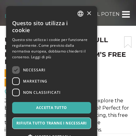
×
UNLOCK YOUR ESSAY’S FULL POTENTIAL 
Questo sito utilizza i
ITALIAN
cookie
ENGLISH
UNLOCK YOUR ESSAY’S FULL
Questo sito utilizza i cookie per funzionare
regolarmente. Come previsto dalla
POTENTIAL WITH
SPANISH
normativa europea, dobbiamo chiederti il
MYASSIGNMENTHELP.COM’S FREE
consenso.
Leggi di più
ESSAY CHECKER!
NECESSARI
15 NOVEMBRE 2024 - 02:25
MARKETING
VENDITE ONLINE TERMINATE
Meeting, Fiere, Congressi
NON CLASSIFICATI
Join us at MyAssignmenthelp.com to explore the
benefits of our Essay Checker Free tool! Perfect for
ACCETTA TUTTO
students looking to enhance their writing, this free
tool helps identify grammar issues, style
RIFIUTA TUTTO TRANNE I NECESSARI
improvements, and plagiarism concerns.