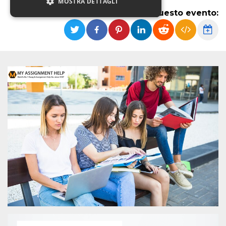
MOSTRA DETTAGLI
Condividi questo evento:
Necessari
Marketing
Non classificati
I cookie strettamente necessari o tecnici sono
indispensabili al funzionamento del sito. I
servizi qui presenti non potranno funzionare
senza.
Provider /
Nome
Scadenza
Descrizione
Dominio
cf_clearance
1 anno
Clearance
Cloudflare,
Cookie from
Inc.
CloudFlare
.oooh.events
stores the proof
of challenge
passed. It is
used to no
longer issue a
captcha or
jschallenge
challenge if
present. It is
required to
reach origin