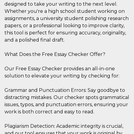
designed to take your writing to the next level.
per un utente
tra le pagine.
Whether you're a high school student working on
CookieScriptConsent
4
Questo cookie
CookieScript
assignments, a university student polishing research
settimane
viene utilizzato
oooh.events
papers, or a professional looking to improve clarity,
2 giorni
dal servizio
Cookie-
this tool is perfect for ensuring accuracy, originality,
Script.com per
ricordare le
and a polished final draft.
preferenze di
consenso sui
cookie dei
What Does the Free Essay Checker Offer?
visitatori. È
necessario che il
banner dei
cookie di
Our Free Essay Checker provides an all-in-one
Cookie-
solution to elevate your writing by checking for:
Script.com
funzioni
correttamente.
Grammar and Punctuation Errors: Say goodbye to
m
1 anno 1
Questo cookie
Stripe
mese
viene
distracting mistakes. Our checker spots grammatical
m.stripe.com
generalmente
issues, typos, and punctuation errors, ensuring your
utilizzato per le
prestazioni e
work is both correct and easy to read.
l'ottimizzazione
dei servizi di
elaborazione
Plagiarism Detection: Academic integrity is crucial,
dei pagamenti,
facilitando la
and our tool ensures that your work is original by