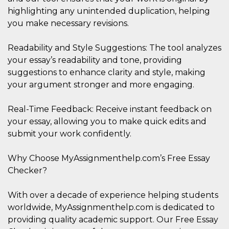
memorizzazione
dei contenuti
highlighting any unintended duplication, helping
sul browser per
rendere le
you make necessary revisions.
pagine più
veloci.
Readability and Style Suggestions: The tool analyzes
Storage declaration
your essay’s readability and tone, providing
Nome
Storage type
Descrizione
suggestions to enhance clarity and style, making
your argument stronger and more engaging.
wpEmojiSettingsSupports
Archiviazione
di sessione
cn_uc__
Archiviazione
Real-Time Feedback: Receive instant feedback on
locale
your essay, allowing you to make quick edits and
fbssls_314278995690155
Archiviazione
submit your work confidently.
di sessione
Why Choose MyAssignmenthelp.com’s Free Essay
Checker?
Provider /
Nome
Scadenza
Descrizione
Dominio
With over a decade of experience helping students
worldwide, MyAssignmenthelp.com is dedicated to
__Secure-
.youtube.com
5 mesi 4
YNID
settimane
Provider /
providing quality academic support. Our Free Essay
Nome
Scadenza
Descrizione
Dominio