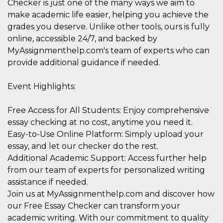
Checker is just one of the many ways we aim to
c_user
4
Cookie di a
Meta
make academic life easier, helping you achieve the
settimane
utente. Può
Platform Inc.
2 giorni
essere di se
.facebook.com
grades you deserve. Unlike other tools, ours is fully
o persistent
online, accessible 24/7, and backed by
30 giorni
MyAssignmenthelp.com's team of experts who can
datr
1 anno 11
Questo coo
Meta
mesi
identifica il
Platform Inc.
provide additional guidance if needed.
browser che
.facebook.com
connette a
Facebook. 
Event Highlights:
direttament
legato alla 
Facebook
dell'utente.
Free Access for All Students: Enjoy comprehensive
Facebook s
essay checking at no cost, anytime you need it.
che viene
utilizzato p
Easy-to-Use Online Platform: Simply upload your
aiutare con 
sicurezza e a
essay, and let our checker do the rest.
di accesso
Additional Academic Support: Access further help
sospette, in
particolare p
from our team of experts for personalized writing
rilevamento
bot che ten
assistance if needed.
di accedere 
servizio. F
Join us at MyAssignmenthelp.com and discover how
afferma anc
our Free Essay Checker can transform your
il profilo
comportame
academic writing. With our commitment to quality
associato a