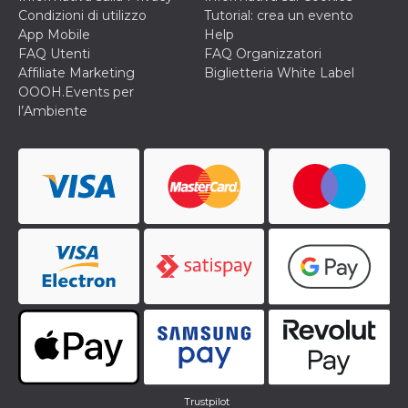
e
Condizioni di utilizzo
Tutorial: crea un evento
implementa
graduali,
App Mobile
Help
garantendo
FAQ Utenti
FAQ Organizzatori
un'esperien
coerente pe
Affiliate Marketing
Biglietteria White Label
determinat
OOOH.Events per
utente dura
esperiment
l’Ambiente
Trustpilot