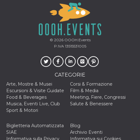
impostazion
privacy,
garantendo 
loro prefer
siano onora
nelle sessio
future.
YSC
Sessione
Questo cook
Google LLC
© 2026
OOOH.Events
impostato 
.youtube.com
YouTube pe
P.IVA 13515531005
tenere tracc
delle
visualizzazi
video incorp
__Secure-ROLLOUT_TOKEN
.youtube.com
5 mesi 4
Utilizzato d
CATEGORIE
settimane
YouTube pe
gestire
Arte, Mostre & Musei
Corsi & Formazione
l'implement
e la
Escursioni & Visite Guidate
Film & Media
sperimenta
Food & Beverages
Meeting, Fiere, Congressi
delle funzio
Aiuta Googl
Musica, Eventi Live, Club
Salute & Benessere
controllare 
Sport & Motori
nuove
funzionalità
modifiche
dell'interfac
Biglietteria Automatizzata
Blog
vengono mo
SIAE
Archivio Eventi
agli utenti
nell'ambito 
Informativa sulla Privacy
Informativa sui Cookies