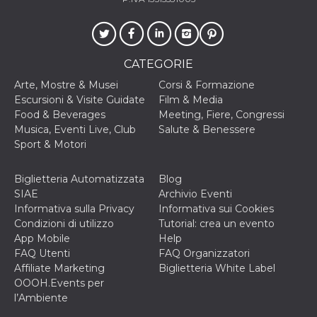
cookie viene
anche trami
piace e altri
pulsanti e t
Facebook
posizionati 
CATEGORIE
molti siti W
diversi.
Arte, Mostre & Musei
Corsi & Formazione
dpr
.facebook.com
1
permette di
Escursioni & Visite Guidate
Film & Media
settimana
controllare 
Food & Beverages
Meeting, Fiere, Congressi
funzione “S
su Facebook
Musica, Eventi Live, Club
Salute & Benessere
pulsante “M
Sport & Motori
piace”, rac
le impostaz
della lingua
permettono
Biglietteria Automatizzata
Blog
condividere
SIAE
Archivio Eventi
pagina.
Informativa sulla Privacy
Informativa sui Cookies
fr
3 mesi
Contiene la
Meta
Condizioni di utilizzo
Tutorial: crea un evento
combinazio
Platform Inc.
ID univoco 
App Mobile
Help
.facebook.com
browser e
FAQ Utenti
FAQ Organizzatori
dell'utente,
utilizzata pe
Affiliate Marketing
Biglietteria White Label
pubblicità m
OOOH.Events per
l’Ambiente
oo
5 anni
consente
Meta
all'utente di
Platform Inc.