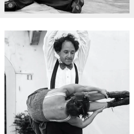
mese
viene
m.stripe.com
generalmente
utilizzato per le
prestazioni e
l'ottimizzazione
dei servizi di
elaborazione
dei pagamenti,
facilitando la
memorizzazione
dei contenuti
sul browser per
rendere le
pagine più
veloci.
CookieScriptConsent
4
Questo cookie
CookieScript
settimane
viene utilizzato
oooh.events
2 giorni
dal servizio
Cookie-
Script.com per
ricordare le
preferenze di
consenso sui
cookie dei
visitatori. È
necessario che il
banner dei
cookie di
Cookie-
Script.com
funzioni