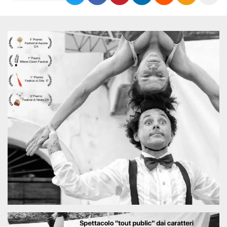
Necessari
Marketing
I cookie strettamente necessari o tecnici sono
indispensabili al funzionamento del sito. I
servizi qui presenti non potranno funzionare
senza.
Provider /
Nome
Scadenza
Descrizione
Dominio
cf_clearance
1 anno
Clearance
Cloudflare,
Cookie from
Inc.
CloudFlare
.oooh.events
stores the proof
of challenge
passed. It is
used to no
longer issue a
captcha or
jschallenge
challenge if
present. It is
required to
reach origin
server.
wordpress_test_cookie
Sessione
Cookie di
Automattic
Wordpress,
Inc.
verifica che il