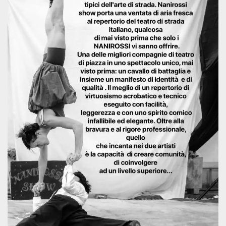
.oooh.events
browser accetti i
cookie.
PHPSESSID
Sessione
Cookie
PHP.net
generato da
oooh.events
applicazioni
basate sul
linguaggio PHP.
Si tratta di un
identificatore
generico
utilizzato per
mantenere le
variabili di
sessione utente.
Normalmente è
un numero
generato in
modo casuale, il
modo in cui
viene utilizzato
può essere
specifico per il
sito, ma un
buon esempio è
mantenere uno
stato di accesso
per un utente
tra le pagine.
m
1 anno 1
Questo cookie
Stripe