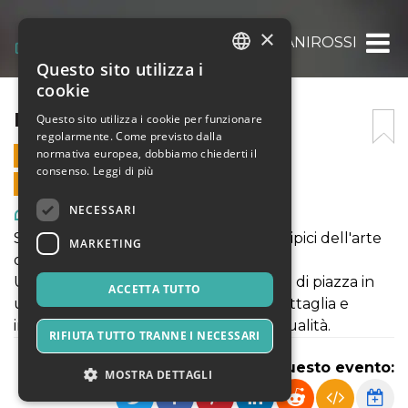
×
NANIROSSI
Questo sito utilizza i
ITALIAN
cookie
ENGLISH
NANIROSSI
Questo sito utilizza i cookie per funzionare
regolarmente. Come previsto dalla
SPANISH
normativa europea, dobbiamo chiederti il
10 LUGLIO 2024 - 18:00
consenso.
Leggi di più
VENDITE ONLINE TERMINATE
NECESSARI
Arte, Mostre & Musei
Spettacolo "tout public" dai caratteri tipici dell'arte
MARKETING
di strada.
Una delle migliori compagnie di teatro di piazza in
ACCETTA TUTTO
uno spettacolo unico: un cavallo di battaglia e
insieme un manifesto di identità e di qualità.
RIFIUTA TUTTO TRANNE I NECESSARI
Condividi questo evento:
MOSTRA DETTAGLI