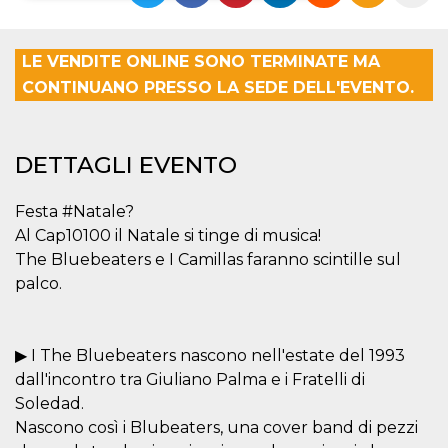
Necessari
Marketing
LE VENDITE ONLINE SONO TERMINATE MA
I cookie strettamente necessari o tecnici sono
CONTINUANO PRESSO LA SEDE DELL'EVENTO.
indispensabili al funzionamento del sito. I
servizi qui presenti non potranno funzionare
senza.
Provider /
Nome
Scadenza
Descrizione
DETTAGLI EVENTO
Dominio
cf_clearance
1 anno
Clearance
Cloudflare,
Cookie from
Festa #Natale?
Inc.
CloudFlare
.oooh.events
Al Cap10100 il Natale si tinge di musica!
stores the proof
of challenge
The Bluebeaters e I Camillas faranno scintille sul
passed. It is
used to no
palco.
longer issue a
captcha or
jschallenge
challenge if
present. It is
▶ I The Bluebeaters nascono nell'estate del 1993
required to
reach origin
dall'incontro tra Giuliano Palma e i Fratelli di
server.
Soledad.
wordpress_test_cookie
Sessione
Cookie di
Automattic
Nascono così i Blubeaters, una cover band di pezzi
Wordpress,
Inc.
verifica che il