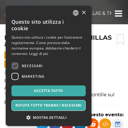
×
NATALE STUPENDO – CAMILLAS & THE BL
Questo sito utilizza i
ITALIAN
cookie
ENGLISH
NATALE STUPENDO – CAMILLAS
Questo sito utilizza i cookie per funzionare
regolarmente. Come previsto dalla
& THE BLUEBEATERS
SPANISH
normativa europea, dobbiamo chiederti il
consenso.
Leggi di più
25 DICEMBRE 2019 - 21:30
VENDITE ONLINE TERMINATE
NECESSARI
Musica, Eventi Live, Club
MARKETING
Festa #Natale?
Al Cap10100 il Natale si tinge di musica!
ACCETTA TUTTO
The Bluebeaters e I Camillas faranno scintille sul
palco.
RIFIUTA TUTTO TRANNE I NECESSARI
Condividi questo evento:
MOSTRA DETTAGLI