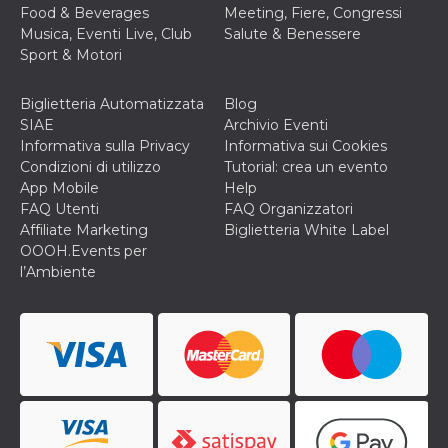
secondi
Cloudflare 
.hubspot.com
Food & Beverages
Meeting, Fiere, Congressi
distinguere 
Musica, Eventi Live, Club
Salute & Benessere
umani e bot
vantaggioso 
Sport & Motori
sito Web, al
di effettuar
rapporti val
Biglietteria Automatizzata
Blog
sull'utilizzo
proprio sit
SIAE
Archivio Eventi
Informativa sulla Privacy
Informativa sui Cookies
_cfuvid
.hubspot.com
Sessione
Questo coo
viene utiliz
Condizioni di utilizzo
Tutorial: crea un evento
Cloudflare 
App Mobile
Help
monitorare 
utenti attra
FAQ Utenti
FAQ Organizzatori
le sessioni 
Affiliate Marketing
Biglietteria White Label
ottimizzare
l'esperienza
OOOH.Events per
dell'utente
l’Ambiente
mantenendo
coerenza de
sessione e
fornendo se
personalizza
YSC
Sessione
Questo cook
Google LLC
impostato 
.youtube.com
YouTube pe
tenere tracc
delle
visualizzazi
video incorp