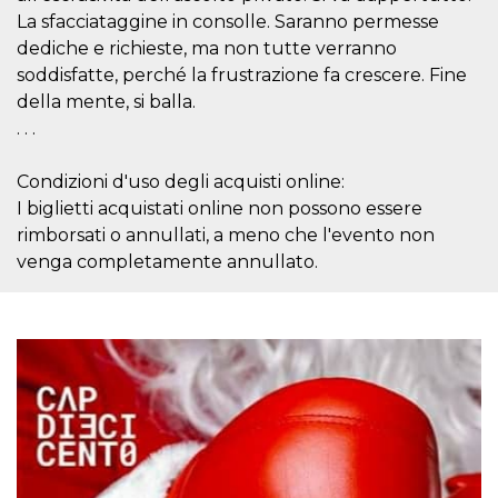
correttamente.
La sfacciataggine in consolle. Saranno permesse
Storage declaration
dediche e richieste, ma non tutte verranno
soddisfatte, perché la frustrazione fa crescere. Fine
Storage
Nome
Descrizione
type
della mente, si balla.
. . .
fbssls_314278995690155
Session
storage
wpEmojiSettingsSupports
Session
Condizioni d'uso degli acquisti online:
storage
I biglietti acquistati online non possono essere
cn_uc__
Local
rimborsati o annullati, a meno che l'evento non
storage
venga completamente annullato.
Provider /
Nome
Scadenza
Descrizione
Dominio
c_user
4
Cookie di a
Meta
settimane
utente. Può
Platform Inc.
2 giorni
essere di se
.facebook.com