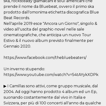
ska, rocksteady giamaicani e soul americani che
.oooh.events
browser accetti i
prende il nome da Bluebeat, ovvero il primo ska
cookie.
prodotto dall'omonima etichetta discografica Blue
PHPSESSID
Sessione
Cookie
PHP.net
generato da
oooh.events
Beat Records.
applicazioni
Nell'aprile 2019 esce "Ancora un Giorno", singolo &
basate sul
linguaggio PHP.
video all'uscita del graphic-novel nelle sale
Si tratta di un
identificatore
cinematografiche, che anticipa un nuovo Tour
generico
utilizzato per
Estivo & il nuovo album previsto finalmente per
mantenere le
Gennaio 2020.
variabili di
sessione utente.
Normalmente è
un numero
https://www.facebook.com/thebluebeaters/
generato in
modo casuale, il
modo in cui
Un inverno stupendo:
viene utilizzato
può essere
https://www.youtube.com/watch?v=54tAYykXDPk
specifico per il
sito, ma un
buon esempio è
▶ I Camillas sono attivi, come gruppo musicale, dal
mantenere uno
stato di accesso
2004. Ad oggi hanno prodotto 4 album ed un Ep,
per un utente
tra le pagine.
suonando costantemente dal vivo in Italia e
Svizzera, per più di 100 concerti all'anno da qualche
m
1 anno 1
Questo cookie
Stripe