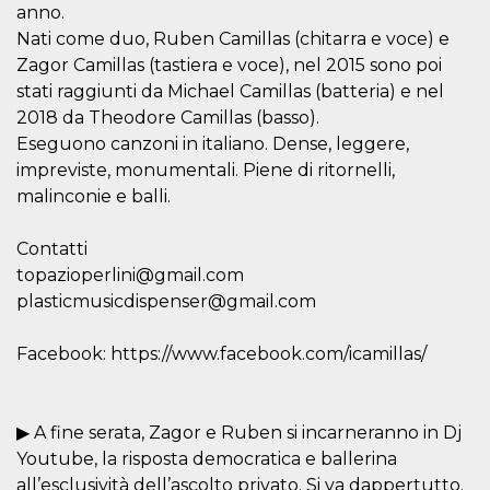
mese
viene
m.stripe.com
anno.
generalmente
utilizzato per le
Nati come duo, Ruben Camillas (chitarra e voce) e
prestazioni e
Zagor Camillas (tastiera e voce), nel 2015 sono poi
l'ottimizzazione
dei servizi di
stati raggiunti da Michael Camillas (batteria) e nel
elaborazione
dei pagamenti,
2018 da Theodore Camillas (basso).
facilitando la
memorizzazione
Eseguono canzoni in italiano. Dense, leggere,
dei contenuti
impreviste, monumentali. Piene di ritornelli,
sul browser per
rendere le
malinconie e balli.
pagine più
veloci.
Contatti
CookieScriptConsent
4
Questo cookie
CookieScript
settimane
viene utilizzato
oooh.events
topazioperlini@gmail.com
2 giorni
dal servizio
Cookie-
plasticmusicdispenser@gmail.com
Script.com per
ricordare le
preferenze di
Facebook: https://www.facebook.com/icamillas/
consenso sui
cookie dei
visitatori. È
necessario che il
banner dei
▶ A fine serata, Zagor e Ruben si incarneranno in Dj
cookie di
Cookie-
Youtube, la risposta democratica e ballerina
Script.com
funzioni
all’esclusività dell’ascolto privato. Si va dappertutto.