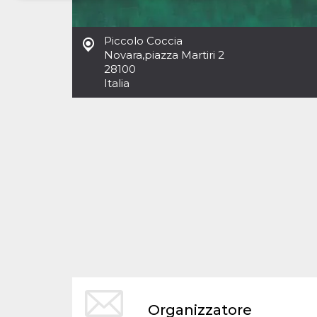
Necessari
Marketing
Piccolo Coccia
I cookie strettamente necessari o tecnici sono
Novara
,
piazza Martiri 2
indispensabili al funzionamento del sito. I
28100
servizi qui presenti non potranno funzionare
Italia
senza.
Provider /
Nome
Scadenza
Descrizione
Dominio
cf_clearance
1 anno
Clearance
Cloudflare,
Cookie from
Inc.
CloudFlare
.oooh.events
stores the proof
of challenge
passed. It is
used to no
longer issue a
captcha or
jschallenge
challenge if
present. It is
required to
reach origin
server.
wordpress_test_cookie
Sessione
Cookie di
Automattic
Organizzatore
Wordpress,
Inc.
verifica che il