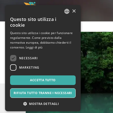
×
Questo sito utilizza i
ITALIAN
cookie
ENGLISH
Questo sito utilizza i cookie per funzionare
regolarmente. Come previsto dalla
SPANISH
normativa europea, dobbiamo chiederti il
consenso.
Leggi di più
NECESSARI
MARKETING
ACCETTA TUTTO
RIFIUTA TUTTO TRANNE I NECESSARI
MOSTRA DETTAGLI