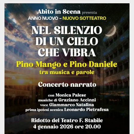
Necessari
Marketing
I cookie strettamente necessari o tecnici sono
indispensabili al funzionamento del sito. I
servizi qui presenti non potranno funzionare
senza.
Provider /
Nome
Scadenza
Descrizione
Dominio
cf_clearance
1 anno
Clearance
Cloudflare,
Cookie from
Inc.
CloudFlare
.oooh.events
stores the proof
of challenge
passed. It is
used to no
longer issue a
captcha or
jschallenge
challenge if
present. It is
required to
reach origin
server.
wordpress_test_cookie
Sessione
Cookie di
Automattic
Wordpress,
Inc.
verifica che il