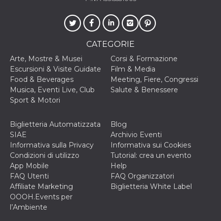
disabilitare 
.facebook.com
visualizzazi
delle inserz
Meta in base
sue attività 
web di terzi
CATEGORIE
sb
2 anni
Identificazi
Meta
browser di
Platform Inc.
Arte, Mostre & Musei
Corsi & Formazione
Facebook,
.facebook.com
Escursioni & Visite Guidate
Film & Media
autenticazi
marketing e 
Food & Beverages
Meeting, Fiere, Congressi
cookie di
Musica, Eventi Live, Club
Salute & Benessere
funzione spe
di Facebook
Sport & Motori
usida
.facebook.com
Sessione
raccoglie
informazion
Biglietteria Automatizzata
Blog
browser
dell'utente 
SIAE
Archivio Eventi
dell'identifi
Informativa sulla Privacy
Informativa sui Cookies
univoco, uti
per persona
Condizioni di utilizzo
Tutorial: crea un evento
la pubblicit
App Mobile
Help
gli utenti
FAQ Utenti
FAQ Organizzatori
xs
3 mesi
Utilizzato p
Meta
Affiliate Marketing
Biglietteria White Label
mantenere 
Platform Inc.
sessione
OOOH.Events per
.facebook.com
l’Ambiente
__cf_bm
29 minuti
Questo coo
Cloudflare
58
viene utiliz
Inc.