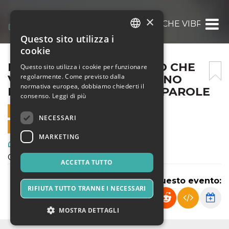
×
NEL SILENZIO DI UN CIELO CHE VIBRA – 
Questo sito utilizza i
ITALIAN
cookie
ENGLISH
NEL SILENZIO DI UN CIELO CHE
Questo sito utilizza i cookie per funzionare
regolarmente. Come previsto dalla
VIBRA – PINO MANGO E PINO
SPANISH
normativa europea, dobbiamo chiederti il
DANIELE TRA MUSICHE E PAROLE
consenso.
Leggi di più
4 GENNAIO 2026 - 20:00
NECESSARI
VENDITE ONLINE TERMINATE
MARKETING
Arte, Mostre & Musei
Concerto Narrato
ACCETTA TUTTO
Condividi questo evento:
RIFIUTA TUTTO TRANNE I NECESSARI
MOSTRA DETTAGLI