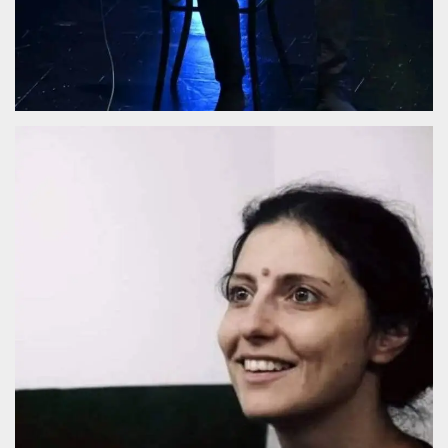
mese
viene
m.stripe.com
generalmente
utilizzato per le
prestazioni e
l'ottimizzazione
dei servizi di
elaborazione
dei pagamenti,
facilitando la
memorizzazione
dei contenuti
sul browser per
rendere le
pagine più
veloci.
CookieScriptConsent
4
Questo cookie
CookieScript
settimane
viene utilizzato
oooh.events
2 giorni
dal servizio
Cookie-
Script.com per
ricordare le
preferenze di
consenso sui
cookie dei
visitatori. È
necessario che il
banner dei
cookie di
Cookie-
Script.com
funzioni