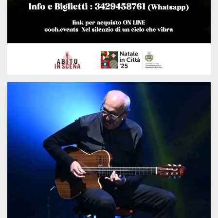
.oooh.events
browser accetti i
cookie.
PHPSESSID
Sessione
Cookie
PHP.net
generato da
oooh.events
applicazioni
basate sul
linguaggio PHP.
Si tratta di un
identificatore
generico
utilizzato per
mantenere le
variabili di
sessione utente.
Normalmente è
un numero
generato in
modo casuale, il
modo in cui
viene utilizzato
può essere
specifico per il
sito, ma un
buon esempio è
mantenere uno
stato di accesso
per un utente
tra le pagine.
m
1 anno 1
Questo cookie
Stripe