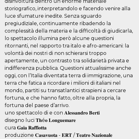
disinvoltura dentro un enorme materiale
.oooh.events
browser accetti i
storiografico, interpretandolo e facendo venire alla
cookie.
luce sfumature inedite. Senza sguardo
PHPSESSID
Sessione
Cookie
PHP.net
generato da
oooh.events
pregiudiziale, continuamente ribadendo la
applicazioni
complessità della materia e la difficoltà di giudicarla,
basate sul
linguaggio PHP.
lo spettacolo illumina però alcune questioni
Si tratta di un
identificatore
ritornanti, nel rapporto tra italo e afro-americani: la
generico
utilizzato per
volontà dei nostri di non schierarsi troppo
mantenere le
apertamente, un contrasto tra solidarietà privata e
variabili di
sessione utente.
indifferenza pubblica. Questioni attualissime anche
Normalmente è
un numero
oggi, con l’Italia diventata terra di immigrazione, una
generato in
terra che fatica a ricordare i milioni di italiani nel
modo casuale, il
modo in cui
mondo, partiti su transatlantici strapieni a cercare
viene utilizzato
può essere
fortuna, e che hanno fatto, oltre alla propria, la
specifico per il
sito, ma un
fortuna del paese d’arrivo.
buon esempio è
uno spettacolo di e con 𝐀𝐥𝐞𝐬𝐬𝐚𝐧𝐝𝐫𝐨 𝐁𝐞𝐫𝐭𝐢
mantenere uno
stato di accesso
disegno luci 𝐓𝐡é𝐨 𝐋𝐨𝐧𝐠𝐮𝐞𝐦𝐚𝐫𝐞
per un utente
tra le pagine.
cura 𝐆𝐚𝐢𝐚 𝐑𝐚𝐟𝐟𝐢𝐨𝐭𝐭𝐚
produzione 𝐂𝐚𝐬𝐚𝐯𝐮𝐨𝐭𝐚 - 𝐄𝐑𝐓 / 𝐓𝐞𝐚𝐭𝐫𝐨 𝐍𝐚𝐳𝐢𝐨𝐧𝐚𝐥𝐞
m
1 anno 1
Questo cookie
Stripe