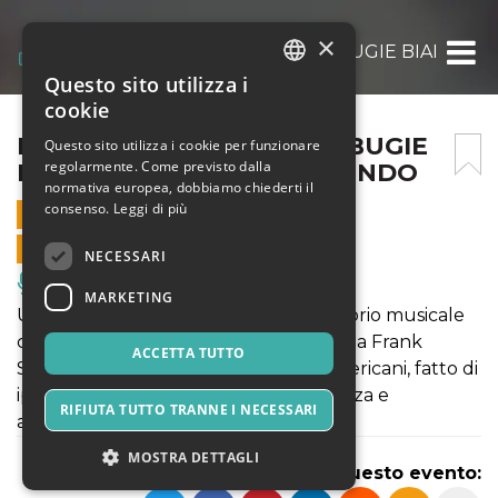
×
NE*RI SENZA MEMORIA – BUGIE BIANCHE
Questo sito utilizza i
ITALIAN
cookie
ENGLISH
NE*RI SENZA MEMORIA – BUGIE
Questo sito utilizza i cookie per funzionare
regolarmente. Come previsto dalla
BIANCHE CAPITOLO SECONDO
SPANISH
normativa europea, dobbiamo chiederti il
consenso.
Leggi di più
12 MAGGIO 2023 - 21:00
VENDITE ONLINE TERMINATE
NECESSARI
Musica, Eventi Live, Club
MARKETING
Un racconto-concerto, con un repertorio musicale
che va dai canti di emigrazione italiana a Frank
ACCETTA TUTTO
Sinatra, sul rapporto fra italo e afroamericani, fatto di
ipocrisie e sostegno reciproco, diffidenza e
RIFIUTA TUTTO TRANNE I NECESSARI
attrazione.
MOSTRA DETTAGLI
Condividi questo evento: