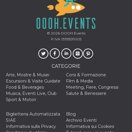
disabilitare 
.facebook.com
visualizzazi
delle inserz
Meta in base
sue attività 
web di terzi
sb
2 anni
Identificazi
Meta
© 2026
OOOH.Events
browser di
Platform Inc.
Facebook,
.facebook.com
P.IVA 13515531005
autenticazi
marketing e 
cookie di
funzione spe
di Facebook
CATEGORIE
usida
.facebook.com
Sessione
raccoglie
informazion
Arte, Mostre & Musei
Corsi & Formazione
browser
dell'utente 
Escursioni & Visite Guidate
Film & Media
dell'identifi
Food & Beverages
Meeting, Fiere, Congressi
univoco, uti
per persona
Musica, Eventi Live, Club
Salute & Benessere
la pubblicit
Sport & Motori
gli utenti
xs
3 mesi
Utilizzato p
Meta
mantenere 
Platform Inc.
Biglietteria Automatizzata
Blog
sessione
.facebook.com
SIAE
Archivio Eventi
__cf_bm
29 minuti
Questo coo
Cloudflare
Informativa sulla Privacy
Informativa sui Cookies
58
viene utiliz
Inc.