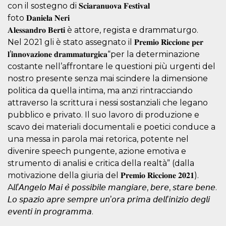
mese
viene
m.stripe.com
con il sostegno di 𝐒𝐜𝐢𝐚𝐫𝐚𝐧𝐮𝐨𝐯𝐚 𝐅𝐞𝐬𝐭𝐢𝐯𝐚𝐥
generalmente
utilizzato per le
foto 𝐃𝐚𝐧𝐢𝐞𝐥𝐚 𝐍𝐞𝐫𝐢
prestazioni e
𝐀𝐥𝐞𝐬𝐬𝐚𝐧𝐝𝐫𝐨 𝐁𝐞𝐫𝐭𝐢 è attore, regista e drammaturgo.
l'ottimizzazione
dei servizi di
Nel 2021 gli è stato assegnato il 𝐏𝐫𝐞𝐦𝐢𝐨 𝐑𝐢𝐜𝐜𝐢𝐨𝐧𝐞 𝐩𝐞𝐫
elaborazione
dei pagamenti,
𝐥’𝐢𝐧𝐧𝐨𝐯𝐚𝐳𝐢𝐨𝐧𝐞 𝐝𝐫𝐚𝐦𝐦𝐚𝐭𝐮𝐫𝐠𝐢𝐜𝐚“per la determinazione
facilitando la
memorizzazione
costante nell’affrontare le questioni più urgenti del
dei contenuti
nostro presente senza mai scindere la dimensione
sul browser per
rendere le
politica da quella intima, ma anzi rintracciando
pagine più
veloci.
attraverso la scrittura i nessi sostanziali che legano
pubblico e privato. Il suo lavoro di produzione e
CookieScriptConsent
4
Questo cookie
CookieScript
settimane
viene utilizzato
oooh.events
scavo dei materiali documentali e poetici conduce a
2 giorni
dal servizio
Cookie-
una messa in parola mai retorica, potente nel
Script.com per
ricordare le
divenire speech pungente, azione emotiva e
preferenze di
strumento di analisi e critica della realtà” (dalla
consenso sui
cookie dei
motivazione della giuria del 𝐏𝐫𝐞𝐦𝐢𝐨 𝐑𝐢𝐜𝐜𝐢𝐨𝐧𝐞 𝟐𝟎𝟐𝟏).
visitatori. È
necessario che il
A𝘭𝘭’𝘈𝘯𝘨𝘦𝘭𝘰 𝘔𝘢𝘪 𝘦̀ 𝘱𝘰𝘴𝘴𝘪𝘣𝘪𝘭𝘦 𝘮𝘢𝘯𝘨𝘪𝘢𝘳𝘦, 𝘣𝘦𝘳𝘦, 𝘴𝘵𝘢𝘳𝘦 𝘣𝘦𝘯𝘦.
banner dei
𝘓𝘰 𝘴𝘱𝘢𝘻𝘪𝘰 𝘢𝘱𝘳𝘦 𝘴𝘦𝘮𝘱𝘳𝘦 𝘶𝘯’𝘰𝘳𝘢 𝘱𝘳𝘪𝘮𝘢 𝘥𝘦𝘭𝘭’𝘪𝘯𝘪𝘻𝘪𝘰 𝘥𝘦𝘨𝘭𝘪
cookie di
Cookie-
𝘦𝘷𝘦𝘯𝘵𝘪 𝘪𝘯 𝘱𝘳𝘰𝘨𝘳𝘢𝘮𝘮𝘢.
Script.com
funzioni