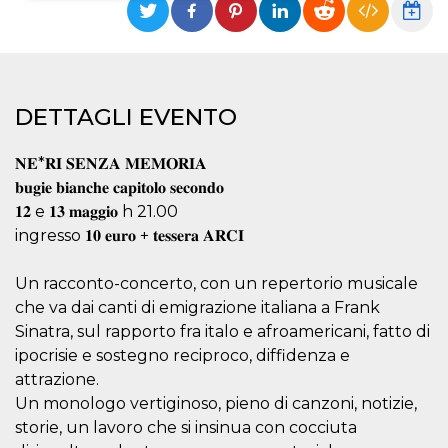
Necessari
Marketing
I cookie strettamente necessari o tecnici sono
indispensabili al funzionamento del sito. I
servizi qui presenti non potranno funzionare
DETTAGLI EVENTO
senza.
Provider /
Nome
Scadenza
Descrizione
𝐍𝐄*𝐑𝐈 𝐒𝐄𝐍𝐙𝐀 𝐌𝐄𝐌𝐎𝐑𝐈𝐀
Dominio
𝐛𝐮𝐠𝐢𝐞 𝐛𝐢𝐚𝐧𝐜𝐡𝐞 𝐜𝐚𝐩𝐢𝐭𝐨𝐥𝐨 𝐬𝐞𝐜𝐨𝐧𝐝𝐨
cf_clearance
1 anno
Clearance
Cloudflare,
Cookie from
𝟏𝟐 e 𝟏𝟑 𝐦𝐚𝐠𝐠𝐢𝐨 h 21.00
Inc.
CloudFlare
.oooh.events
ingresso 𝟏𝟎 𝐞𝐮𝐫𝐨 + 𝐭𝐞𝐬𝐬𝐞𝐫𝐚 𝐀𝐑𝐂𝐈
stores the proof
of challenge
passed. It is
used to no
Un racconto-concerto, con un repertorio musicale
longer issue a
che va dai canti di emigrazione italiana a Frank
captcha or
jschallenge
Sinatra, sul rapporto fra italo e afroamericani, fatto di
challenge if
present. It is
ipocrisie e sostegno reciproco, diffidenza e
required to
reach origin
attrazione.
server.
Un monologo vertiginoso, pieno di canzoni, notizie,
wordpress_test_cookie
Sessione
Cookie di
Automattic
storie, un lavoro che si insinua con cocciuta
Wordpress,
Inc.
verifica che il