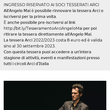
correttamente.
INGRESSO RISERVATO AI SOCI TESSERATI ARCI
Storage declaration
𝖠𝗅𝗅'𝖠𝗇𝗀𝖾𝗅𝗈 𝖬𝖺𝗂 è 𝗉𝗈𝗌𝗌𝗂𝖻𝗂𝗅𝖾 𝗋𝗂𝗇𝗇𝗈𝗏𝖺𝗋𝖾 𝗅𝖺 𝗍𝖾𝗌𝗌𝖾𝗋𝖺 𝖠𝗋𝖼𝗂 𝗈
𝗂𝗌𝖼𝗋𝗂𝗏𝖾𝗋𝗌𝗂 𝗉𝖾𝗋 𝗅𝖺 𝗉𝗋𝗂𝗆𝖺 𝗏𝗈𝗅𝗍𝖺.
Storage
Nome
Descrizione
type
È 𝖺𝗇𝖼𝗁𝖾 𝗉𝗈𝗌𝗌𝗂𝖻𝗂𝗅𝖾 𝗉𝗋𝖾-𝗂𝗌𝖼𝗋𝗂𝗏𝖾𝗋𝗌𝗂 𝖺𝗅 𝗅𝗂𝗇𝗄
http://bit.ly/TesseramentoArciAngeloMai 𝗉𝖾𝗋 𝗉𝗈𝗂
fbssls_314278995690155
Session
storage
𝗋𝗂𝗍𝗂𝗋𝖺𝗋𝖾 𝗅𝖺 𝗍𝖾𝗌𝗌𝖾𝗋𝖺 𝖽𝗂𝗋𝖾𝗍𝗍𝖺𝗆𝖾𝗇𝗍𝖾 𝖺𝗅𝗅'𝖠𝗇𝗀𝖾𝗅𝗈 𝖬𝖺𝗂.
wpEmojiSettingsSupports
Session
𝖫𝖺 𝗍𝖾𝗌𝗌𝖾𝗋𝖺 𝖠𝗋𝖼𝗂 2022/2023 costa 8 euro ed è valida
storage
sino al 30 settembre 2023.
cn_uc__
Local
𝖢𝗈𝗇 𝗊𝗎𝖾𝗌𝗍𝖺 𝗍𝖾𝗌𝗌𝖾𝗋𝖺 𝗉𝗎𝗈𝗂 𝖺𝖼𝖼𝖾𝖽𝖾𝗋𝖾 𝖺 𝗎𝗇'𝗂𝗇𝗍𝖾𝗋𝖺
storage
𝗌𝗍𝖺𝗀𝗂𝗈𝗇𝖾 𝖽𝗂 𝖺𝗍𝗍𝗂𝗏𝗂𝗍à, 𝖾𝗏𝖾𝗇𝗍𝗂 𝖾 𝗆𝖺𝗇𝗂𝖿𝖾𝗌𝗍𝖺𝗓𝗂𝗈𝗇𝗂 𝗉𝗋𝖾𝗌𝗌𝗈
𝗍𝗎𝗍𝗍𝗂 𝗂 𝖼𝗂𝗋𝖼𝗈𝗅𝗂 𝖠𝗋𝖼𝗂 𝖽’𝖨𝗍𝖺𝗅𝗂𝖺
Provider /
Nome
Scadenza
Descrizione
Dominio
c_user
4
Cookie di a
Meta
settimane
utente. Può
Platform Inc.
2 giorni
essere di se
.facebook.com