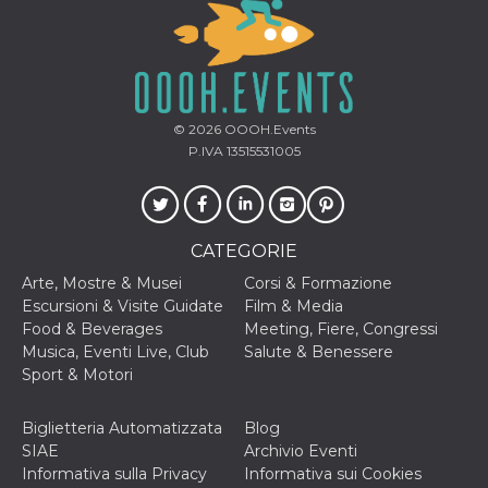
o persistent
30 giorni
datr
2 anni
Questo coo
Meta
identifica il
Platform Inc.
browser che
.facebook.com
connette a
Facebook. 
© 2026
OOOH.Events
direttament
legato alla 
P.IVA 13515531005
Facebook
dell'utente.
Facebook s
che viene
utilizzato p
aiutare con 
CATEGORIE
sicurezza e a
di accesso
Arte, Mostre & Musei
Corsi & Formazione
sospette, in
particolare p
Escursioni & Visite Guidate
Film & Media
rilevamento
Food & Beverages
Meeting, Fiere, Congressi
bot che ten
di accedere 
Musica, Eventi Live, Club
Salute & Benessere
servizio. F
Sport & Motori
afferma anc
il profilo
comportame
associato a
Biglietteria Automatizzata
Blog
ciascun coo
SIAE
Archivio Eventi
datr viene
eliminato d
Informativa sulla Privacy
Informativa sui Cookies
giorni. Que