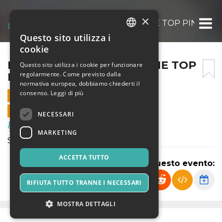
×
NEW YEAR’S EVE OVER THE TOP PIN 31/12/
Questo sito utilizza i
ITALIAN
cookie
ENGLISH
NEW YEAR’S EVE OVER THE TOP
Questo sito utilizza i cookie per funzionare
regolarmente. Come previsto dalla
PIN 31/12/25
SPANISH
normativa europea, dobbiamo chiederti il
consenso.
Leggi di più
31 DICEMBRE 2025 - 23:50
VENDITE ONLINE TERMINATE
NECESSARI
Musica, Eventi Live, Club
MARKETING
Serata del sabato al PIN
ACCETTA TUTTO
Condividi questo evento:
RIFIUTA TUTTO TRANNE I NECESSARI
MOSTRA DETTAGLI