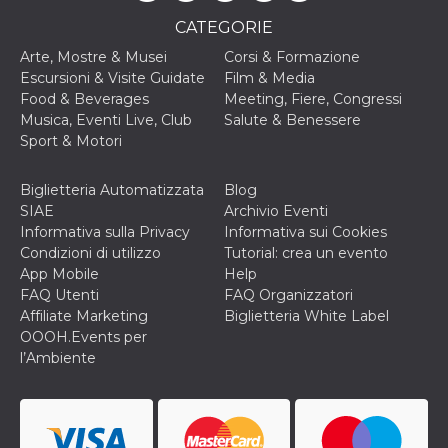
o persistent
30 giorni
CATEGORIE
datr
2 anni
Questo coo
Meta
Arte, Mostre & Musei
Corsi & Formazione
identifica il
Platform Inc.
Escursioni & Visite Guidate
Film & Media
browser che
.facebook.com
connette a
Food & Beverages
Meeting, Fiere, Congressi
Facebook. 
Musica, Eventi Live, Club
Salute & Benessere
direttament
legato alla 
Sport & Motori
Facebook
dell'utente.
Facebook s
Biglietteria Automatizzata
Blog
che viene
utilizzato p
SIAE
Archivio Eventi
aiutare con 
Informativa sulla Privacy
Informativa sui Cookies
sicurezza e a
di accesso
Condizioni di utilizzo
Tutorial: crea un evento
sospette, in
App Mobile
Help
particolare p
rilevamento
FAQ Utenti
FAQ Organizzatori
bot che ten
Affiliate Marketing
Biglietteria White Label
di accedere 
servizio. F
OOOH.Events per
afferma anc
l’Ambiente
il profilo
comportame
associato a
ciascun coo
datr viene
eliminato d
giorni. Que