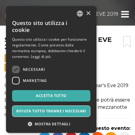
×
SHARI VARI – NEW YEAR’S EVE 2019
Questo sito utilizza i
ITALIAN
cookie
ENGLISH
SHARI VARI – NEW YEAR’S EVE
Questo sito utilizza i cookie per funzionare
regolarmente. Come previsto dalla
2019
SPANISH
normativa europea, dobbiamo chiederti il
consenso.
Leggi di più
31 DICEMBRE 2018 - 20:00
VENDITE ONLINE TERMINATE
NECESSARI
Musica, Eventi Live, Club
MARKETING
Capodanno Shari Vari presenta New Year's Eve 2019
con una festa esclusiva.
ACCETTA TUTTO
La serata inizierà con la cena di Gala che potrà essere
servita o a buffet, a seguire il brindisi di mezzanotte
RIFIUTA TUTTO TRANNE I NECESSARI
con champagne e dj set.
MOSTRA DETTAGLI
Condividi questo evento: