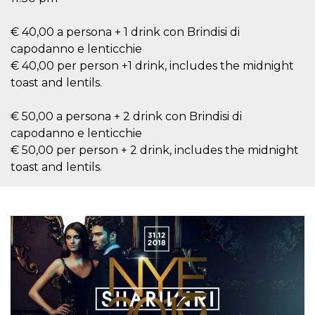
.oooh.events
browser accetti i
cookie.
€ 40,00 a persona + 1 drink con Brindisi di
PHPSESSID
Sessione
Cookie
PHP.net
capodanno e lenticchie
generato da
oooh.events
applicazioni
€ 40,00 per person +1 drink, includes the midnight
basate sul
linguaggio PHP.
toast and lentils.
Si tratta di un
identificatore
generico
€ 50,00 a persona + 2 drink con Brindisi di
utilizzato per
mantenere le
capodanno e lenticchie
variabili di
sessione utente.
€ 50,00 per person + 2 drink, includes the midnight
Normalmente è
toast and lentils.
un numero
generato in
modo casuale, il
modo in cui
viene utilizzato
può essere
specifico per il
sito, ma un
buon esempio è
mantenere uno
stato di accesso
per un utente
tra le pagine.
m
1 anno 1
Questo cookie
Stripe