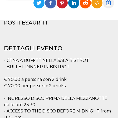
Necessari
Marketing
I cookie strettamente necessari o tecnici sono
POSTI ESAURITI
indispensabili al funzionamento del sito. I
servizi qui presenti non potranno funzionare
senza.
Provider /
Nome
Scadenza
Descrizione
Dominio
DETTAGLI EVENTO
cf_clearance
1 anno
Clearance
Cloudflare,
Cookie from
Inc.
CloudFlare
.oooh.events
- CENA A BUFFET NELLA SALA BISTROT
stores the proof
of challenge
- BUFFET DINNER IN BISTROT
passed. It is
used to no
longer issue a
€ 70,00 a persona con 2 drink
captcha or
jschallenge
€ 70,00 per person + 2 drinks
challenge if
present. It is
required to
- INGRESSO DISCO PRIMA DELLA MEZZANOTTE
reach origin
server.
dalle ore 23.30
- ACCESS TO THE DISCO BEFORE MIDNIGHT from
wordpress_test_cookie
Sessione
Cookie di
Automattic
Wordpress,
Inc.
11.30 pm
verifica che il