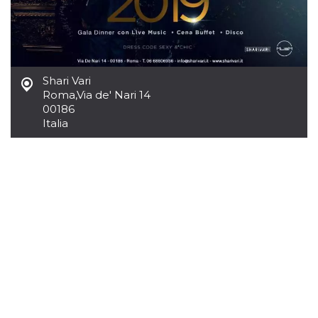
mese
viene
m.stripe.com
generalmente
utilizzato per le
prestazioni e
l'ottimizzazione
dei servizi di
elaborazione
dei pagamenti,
Shari Vari
facilitando la
memorizzazione
Roma
,
Via de' Nari 14
dei contenuti
00186
sul browser per
rendere le
Italia
pagine più
veloci.
CookieScriptConsent
4
Questo cookie
CookieScript
settimane
viene utilizzato
oooh.events
2 giorni
dal servizio
Cookie-
Script.com per
ricordare le
preferenze di
consenso sui
cookie dei
visitatori. È
necessario che il
banner dei
cookie di
Cookie-
Script.com
funzioni