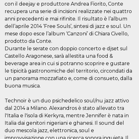
o persistent
con il deejay e produttore Andrea Fiorito, Conte
30 giorni
recupera una serie di incisioni realizzate nei quattro
datr
2 anni
Questo coo
Meta
anni precedenti e mai rifinite. Il risultato è l’album
identifica il
Platform Inc.
browser che
dell’aprile 2014 ‘Free Souls’, sintesi di jazz e soul. Un
.facebook.com
connette a
mese dopo esce l’album ‘Canzoni’ di Chiara Civello,
Facebook. 
direttament
prodotto da Conte.
legato alla 
Facebook
Durante le serate con doppio concerto e djset sul
dell'utente.
Castello Aragonese, sarà allestita una food &
Facebook s
che viene
beverage area in cui si potranno scoprire e gustare
utilizzato p
aiutare con 
le tipicità gastronomiche del territorio, circondati da
sicurezza e a
di accesso
un panorama mozzafiato e, come di consueto, dalla
sospette, in
buona musica.
particolare p
rilevamento
bot che ten
di accedere 
Technoir è un duo psichedelico soul/nu jazz attivo
servizio. F
dal 2014 a Milano. Alexandros è stato allevato tra
afferma anc
il profilo
l'Italia e l'isola di Kerkyra, mentre Jennifer è nata in
comportame
associato a
Italia dai genitori nigeriani e ghanesi. Il sound del
ciascun coo
datr viene
duo mescola jazz, elettronica, soul e
eliminato d
improvvisazione con una ricerca sonora inquieta. Il
giorni. Que