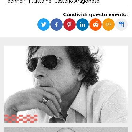
Technoir. Il tutto nel Castello Aragonese.
Necessari
Marketing
Condividi questo evento:
I cookie strettamente necessari o tecnici sono
indispensabili al funzionamento del sito. I
servizi qui presenti non potranno funzionare
senza.
Provider /
Nome
Scadenza
Descrizione
Dominio
cf_clearance
1 anno
Clearance
Cloudflare,
Cookie from
Inc.
CloudFlare
.oooh.events
stores the proof
of challenge
passed. It is
used to no
longer issue a
captcha or
jschallenge
challenge if
present. It is
required to
reach origin
server.
wordpress_test_cookie
Sessione
Cookie di
Automattic
Wordpress,
Inc.
verifica che il