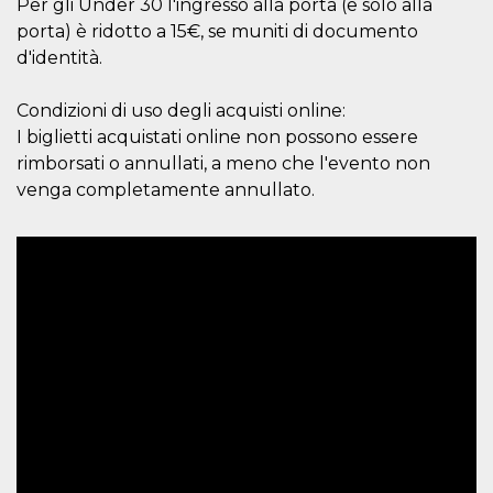
disabilitare 
.facebook.com
Per gli Under 30 l'ingresso alla porta (e solo alla
visualizzazi
porta) è ridotto a 15€, se muniti di documento
delle inserz
Meta in base
d'identità.
sue attività 
web di terzi
Condizioni di uso degli acquisti online:
sb
2 anni
Identificazi
Meta
browser di
Platform Inc.
I biglietti acquistati online non possono essere
Facebook,
.facebook.com
autenticazi
rimborsati o annullati, a meno che l'evento non
marketing e 
cookie di
venga completamente annullato.
funzione spe
di Facebook
usida
.facebook.com
Sessione
raccoglie
informazion
browser
dell'utente 
dell'identifi
univoco, uti
per persona
la pubblicit
gli utenti
xs
3 mesi
Utilizzato p
Meta
mantenere 
Platform Inc.
sessione
.facebook.com
__cf_bm
29 minuti
Questo coo
Cloudflare
58
viene utiliz
Inc.