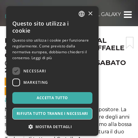
×
NICOLA CONTE & SPIRITUAL GALAXY + TE
Questo sito utilizza i
ITALIAN
cookie
ENGLISH
NICOLA CONTE & SPIRITUAL
Questo sito utilizza i cookie per funzionare
regolarmente. Come previsto dalla
GALAXY + TECHNOIR + RAFFAELE
SPANISH
normativa europea, dobbiamo chiederti il
COSTANTINO DJ SET
consenso.
Leggi di più
@GAETAJAZZFESTIVAL – SABATO
27 LUGLIO
NECESSARI
27 LUGLIO 2019 - 20:30
MARKETING
VENDITE ONLINE TERMINATE
ACCETTA TUTTO
Musica, Eventi Live, Club
Nicola Conte è deejay, musicista e compositore. La
RIFIUTA TUTTO TRANNE I NECESSARI
sua musica si ispira alle atmosfere sonore degli anni
sessanta e settanta, con un forte richiamo alla bossa
MOSTRA DETTAGLI
nova e alla tradizione jazzistica. In apertura il duo