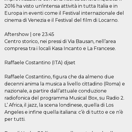
cookie viene
2016 ha visto un'intensa attività in tutta Italia e in
anche trami
piace e altri
Europa in eventi come il Festival internazionale del
pulsanti e t
cinema di Venezia e il Festival del film di Locarno.
Facebook
posizionati 
molti siti W
diversi.
Aftershow | ore 23:45
dpr
.facebook.com
1
permette di
Centro storico, nei pressi di Via Bausan, nell’area
settimana
controllare 
compresa tra i locali Kasa Incanto e La Francese.
funzione “S
su Facebook
pulsante “M
piace”, rac
Raffaele Costantino (ITA) djset
le impostaz
della lingua
permettono
Raffaele Costantino, figura che da almeno due
condividere
pagina.
decenni anima la musica a livello cittadino (Roma) e
nazionale, a partire dall’attuale conduzione
fr
3 mesi
Contiene la
Meta
combinazio
Platform Inc.
radiofonica del programma Musical Box, su Radio 2.
ID univoco 
.facebook.com
browser e
L’ Africa, il jazz, la scena londinese, quella di Los
dell'utente,
utilizzata pe
Angeles e infine quella italiana: c’è di tutto e ce n’è
pubblicità m
per tutti.
oo
5 anni
consente
Meta
all'utente di
Platform Inc.