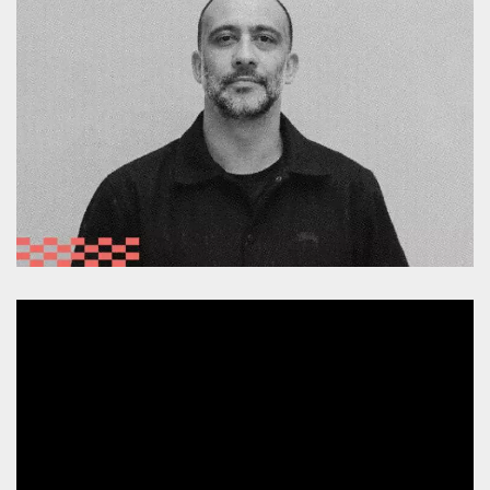
.oooh.events
browser accetti i
cookie.
PHPSESSID
Sessione
Cookie
PHP.net
generato da
oooh.events
applicazioni
basate sul
linguaggio PHP.
Si tratta di un
identificatore
generico
utilizzato per
mantenere le
variabili di
sessione utente.
Normalmente è
un numero
generato in
modo casuale, il
modo in cui
viene utilizzato
può essere
specifico per il
sito, ma un
buon esempio è
mantenere uno
stato di accesso
per un utente
tra le pagine.
m
1 anno 1
Questo cookie
Stripe