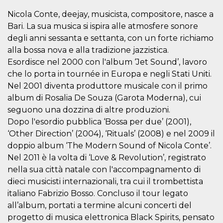
correttamente.
Nicola Conte, deejay, musicista, compositore, nasce a
Storage declaration
Bari. La sua musica si ispira alle atmosfere sonore
Storage
degli anni sessanta e settanta, con un forte richiamo
Nome
Descrizione
type
alla bossa nova e alla tradizione jazzistica.
fbssls_314278995690155
Session
Esordisce nel 2000 con l'album ‘Jet Sound’, lavoro
storage
che lo porta in tournée in Europa e negli Stati Uniti.
wpEmojiSettingsSupports
Session
Nel 2001 diventa produttore musicale con il primo
storage
album di Rosalia De Souza (Garota Moderna), cui
cn_uc__
Local
storage
seguono una dozzina di altre produzioni.
Dopo l'esordio pubblica ‘Bossa per due’ (2001),
‘Other Direction’ (2004), ‘Rituals’ (2008) e nel 2009 il
doppio album ‘The Modern Sound of Nicola Conte’.
Nel 2011 è la volta di ‘Love & Revolution’, registrato
nella sua città natale con l'accompagnamento di
dieci musicisti internazionali, tra cui il trombettista
Provider /
Nome
Scadenza
Descrizione
italiano Fabrizio Bosso. Concluso il tour legato
Dominio
all’album, portati a termine alcuni concerti del
c_user
4
Cookie di a
Meta
settimane
utente. Può
Platform Inc.
progetto di musica elettronica Black Spirits, pensato
2 giorni
essere di se
.facebook.com