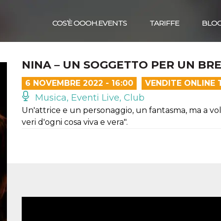
COS’È OOOH.EVENTS
TARIFFE
BLO
NINA – UN SOGGETTO PER UN BR
6 NOVEMBRE 2022 - 16:00
VENDITE ONLINE 
Musica, Eventi Live, Club
Un'attrice e un personaggio, un fantasma, ma a volte,
veri d'ogni cosa viva e vera".