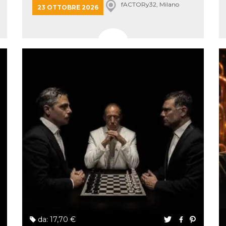
fACTORy32, Milano
 letto
23 OTTOBRE 2026
te Mi
ag di
su
eb
la
eguici
” del
i
colgono
ioni
 e
 di
 la
ne di
del
r la
irata.
da: 17,70 €