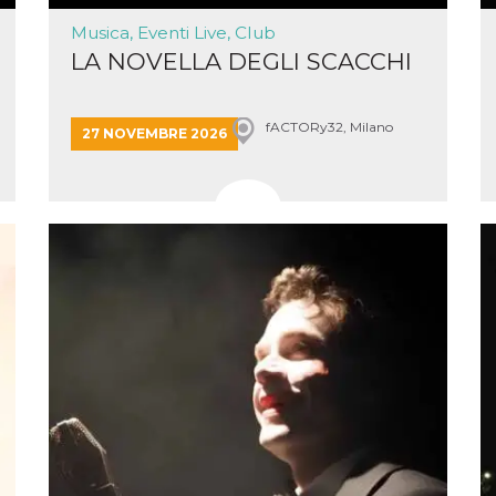
la
one
Musica, Eventi Live, Club
ioni di
 alle
LA NOVELLA DEGLI SCACCHI
su siti
.
one del
fACTORy32, Milano
27 NOVEMBRE 2026
one,
altri
cifici
.
i del
e
catore
lizzato
lizzare
à per
er
una
kie
zato da