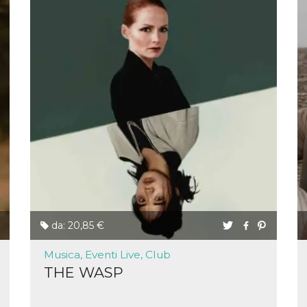
e per
kie
 si
Non è
e
singola
egnala
er
la
ttività
er il
 di
tano
al
da: 20,85 €
acebook
he che
Musica, Eventi Live, Club
ntale
THE WASP
kie
opo 10
sto