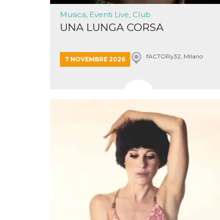
disabilitare 
.facebook.com
visualizzazi
Musica, Eventi Live, Club
delle inserz
Meta in base
UNA LUNGA CORSA
sue attività 
web di terzi
sb
2 anni
Identificazi
Meta
browser di
fACTORy32, Milano
Platform Inc.
7 NOVEMBRE 2026
Facebook,
.facebook.com
autenticazi
marketing e 
cookie di
funzione spe
di Facebook
usida
.facebook.com
Sessione
raccoglie
informazion
browser
dell'utente 
dell'identifi
univoco, uti
per persona
la pubblicit
gli utenti
xs
3 mesi
Utilizzato p
Meta
mantenere 
Platform Inc.
sessione
.facebook.com
__cf_bm
29 minuti
Questo coo
Cloudflare
58
viene utiliz
Inc.