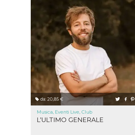
o persistent
30 giorni
datr
2 anni
Questo coo
Meta
identifica il
Platform Inc.
browser che
.facebook.com
connette a
Facebook. 
direttament
legato alla 
Facebook
dell'utente.
Facebook s
che viene
utilizzato p
aiutare con 
sicurezza e a
di accesso
sospette, in
particolare p
rilevamento
bot che ten
di accedere 
da: 20,85 €
servizio. F
afferma anc
il profilo
Musica, Eventi Live, Club
comportame
associato a
L’ULTIMO GENERALE
ciascun coo
datr viene
eliminato d
giorni. Que