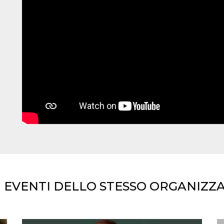
I EVENTI DELLO STESSO ORGANIZZ
ccesso
ssione