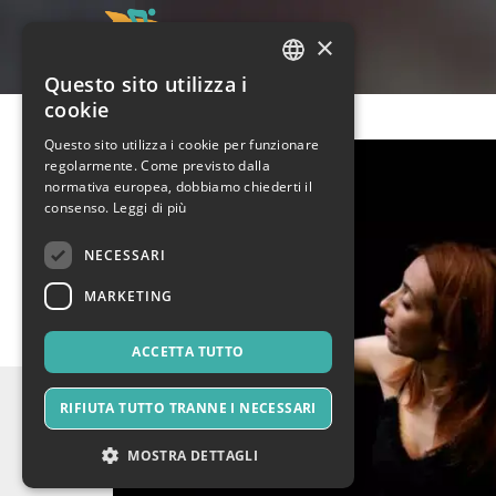
×
Questo sito utilizza i
ITALIAN
cookie
ENGLISH
Questo sito utilizza i cookie per funzionare
regolarmente. Come previsto dalla
SPANISH
normativa europea, dobbiamo chiederti il
consenso.
Leggi di più
NECESSARI
MARKETING
ACCETTA TUTTO
RIFIUTA TUTTO TRANNE I NECESSARI
MOSTRA DETTAGLI