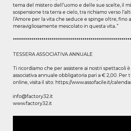
tema del mistero dell’uomo e delle sue scelte, il 
sospensione tra terra e cielo, tra richiamo verso l’al
l’Amore per la vita che seduce e spinge oltre, fin
meravigliosamente mescolato in questa vita..”
*********************************************************
TESSERA ASSOCIATIVA ANNUALE
Ti ricordiamo che per assistere ai nostri spettacoli è
associativa annuale obbligatoria pari a € 2,00. Per t
online, visita il sito: https://www.assofacile.it/calenda
info@factory32.it
www.factory32.it