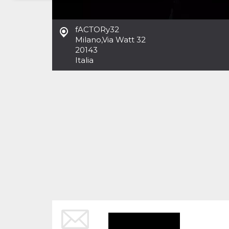
Necessari
Marketing
fACTORy32
I cookie strettamente necessari o tecnici sono
Milano
,
Via Watt 32
indispensabili al funzionamento del sito. I
20143
servizi qui presenti non potranno funzionare
Italia
senza.
Provider /
Nome
Scadenza
Descrizione
Dominio
cf_clearance
1 anno
Clearance
Cloudflare,
Cookie from
Inc.
CloudFlare
.oooh.events
stores the proof
of challenge
passed. It is
used to no
longer issue a
captcha or
jschallenge
challenge if
present. It is
required to
reach origin
server.
wordpress_test_cookie
Sessione
Cookie di
Automattic
Wordpress,
Inc.
verifica che il