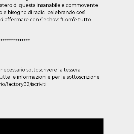
mistero di questa insanabile e commovente
to e bisogno di radici, celebrando così
o ad affermare con Čechov: “Com’è tutto
***************
 necessario sottoscrivere la tessera
utte le informazioni e per la sottoscrizione
rio/factory32/iscriviti