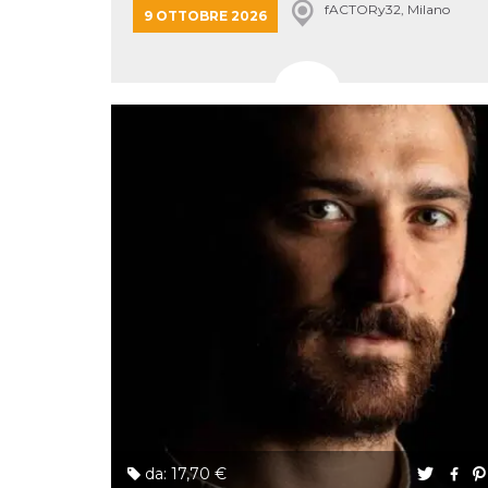
fACTORy32, Milano
cookie viene
9 OTTOBRE 2026
anche trami
piace e altri
pulsanti e t
Facebook
posizionati 
molti siti W
diversi.
dpr
.facebook.com
1
permette di
settimana
controllare 
funzione “S
su Facebook
pulsante “M
piace”, rac
le impostaz
della lingua
permettono
condividere
pagina.
fr
3 mesi
Contiene la
Meta
combinazio
Platform Inc.
ID univoco 
.facebook.com
browser e
dell'utente,
utilizzata pe
pubblicità m
oo
5 anni
consente
Meta
da: 17,70 €
all'utente di
Platform Inc.