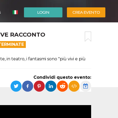
G
LOGIN
CREA EVENTO
ESPAÑOL
EVE RACCONTO
ENGLISH
TERMINATE
 in teatro, i fantasmi sono "più vivi e più
Condividi questo evento: