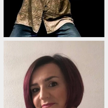
.oooh.events
browser accetti i
cookie.
PHPSESSID
Sessione
Cookie
PHP.net
generato da
oooh.events
applicazioni
basate sul
linguaggio PHP.
Si tratta di un
identificatore
generico
utilizzato per
mantenere le
variabili di
sessione utente.
Normalmente è
un numero
generato in
modo casuale, il
modo in cui
viene utilizzato
può essere
specifico per il
sito, ma un
buon esempio è
mantenere uno
stato di accesso
per un utente
tra le pagine.
m
1 anno 1
Questo cookie
Stripe