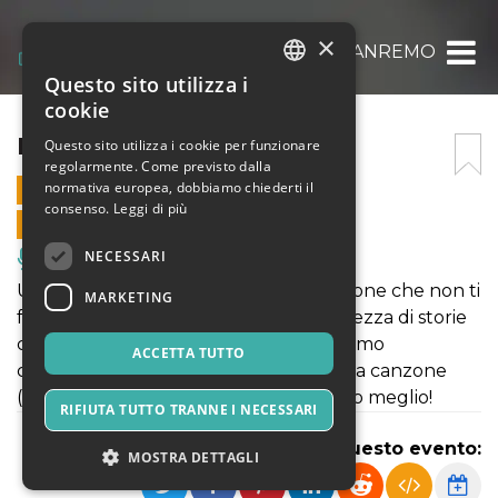
×
NON È SANREMO
Questo sito utilizza i
ITALIAN
cookie
ENGLISH
NON È SANREMO
Questo sito utilizza i cookie per funzionare
regolarmente. Come previsto dalla
SPANISH
normativa europea, dobbiamo chiederti il
28 FEBBRAIO 2026 - 20:45
consenso.
Leggi di più
VENDITE ONLINE TERMINATE
NECESSARI
Musica, Eventi Live, Club
Uno spettacolo comico di improvvisazione che non ti
MARKETING
farà rimpiangere Sanremo! Un’ora e mezza di storie
completamente improvvisate ad altissimo
ACCETTA TUTTO
contenuto di risate. Con qualche pausa canzone
(improvvisata). Non è Sanremo, è molto meglio!
RIFIUTA TUTTO TRANNE I NECESSARI
Condividi questo evento:
MOSTRA DETTAGLI