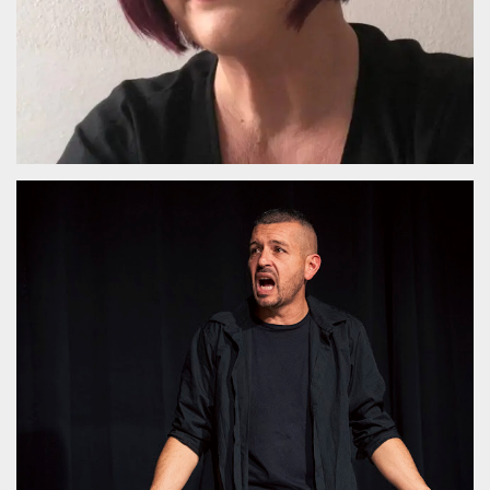
mese
viene
m.stripe.com
generalmente
utilizzato per le
prestazioni e
l'ottimizzazione
dei servizi di
elaborazione
dei pagamenti,
facilitando la
memorizzazione
dei contenuti
sul browser per
rendere le
pagine più
veloci.
CookieScriptConsent
4
Questo cookie
CookieScript
settimane
viene utilizzato
oooh.events
2 giorni
dal servizio
Cookie-
Script.com per
ricordare le
preferenze di
consenso sui
cookie dei
visitatori. È
necessario che il
banner dei
cookie di
Cookie-
Script.com
funzioni