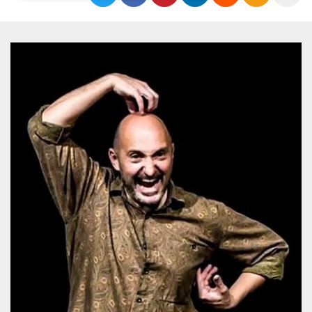
Necessari
Marketing
I cookie strettamente necessari o tecnici sono
indispensabili al funzionamento del sito. I
servizi qui presenti non potranno funzionare
senza.
Provider /
Nome
Scadenza
Descrizione
Dominio
cf_clearance
1 anno
Clearance
Cloudflare,
Cookie from
Inc.
CloudFlare
.oooh.events
stores the proof
of challenge
passed. It is
used to no
longer issue a
captcha or
jschallenge
challenge if
present. It is
required to
reach origin
server.
wordpress_test_cookie
Sessione
Cookie di
Automattic
Wordpress,
Inc.
verifica che il