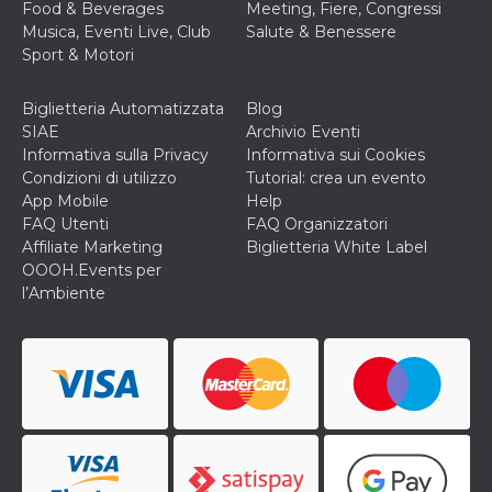
Food & Beverages
Meeting, Fiere, Congressi
VISITOR_INFO1_LIVE
5 mesi 4
Questo cook
Google LLC
Musica, Eventi Live, Club
Salute & Benessere
settimane
impostato 
.youtube.com
Sport & Motori
Youtube pe
tenere tracc
delle prefe
dell'utente p
Biglietteria Automatizzata
Blog
video di Yo
SIAE
Archivio Eventi
incorporati 
siti; può an
Informativa sulla Privacy
Informativa sui Cookies
determinare 
Condizioni di utilizzo
Tutorial: crea un evento
visitatore de
web sta
App Mobile
Help
utilizzando 
FAQ Utenti
FAQ Organizzatori
nuova o la
vecchia ver
Affiliate Marketing
Biglietteria White Label
dell'interfac
OOOH.Events per
Youtube.
l’Ambiente
VISITOR_PRIVACY_METADATA
5 mesi 4
Questo coo
YouTube
settimane
viene utiliz
.youtube.com
per memori
le scelte di
consenso e
privacy dell
per la loro
interazione 
sito. Registr
sul consens
visitatore r
a varie poli
impostazion