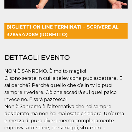
correttamente.
Storage declaration
Storage
Nome
Descrizione
type
BIGLIETTI ON LINE TERMINATI - SCRIVERE AL
fbssls_314278995690155
Session
3285442089 (ROBERTO)
storage
wpEmojiSettingsSupports
Session
storage
DETTAGLI EVENTO
cn_uc__
Local
storage
NON È SANREMO. È molto meglio!
Ci sono serate in cui la televisione può aspettare.. E
sai perché? Perché quello che c’è in tv lo puoi
sempre rivedere. Ciò che accadrà sul quel palco
invece no. E sarà pazzesco!
Non è Sanremo è l’alternativa che hai sempre
Provider /
Nome
Scadenza
Descrizione
desiderato ma non hai mai osato chiedere. Un’orma
Dominio
e mezza di puro divertimento completamente
c_user
4
Cookie di a
Meta
settimane
utente. Può
improvvisato: storie, personaggi, situazioni…
Platform Inc.
2 giorni
essere di se
.facebook.com