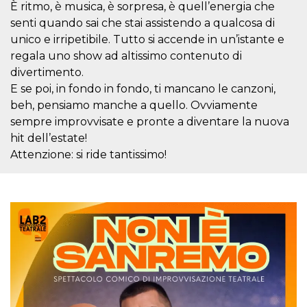
È ritmo, è musica, è sorpresa, è quell’energia che
o persistent
30 giorni
senti quando sai che stai assistendo a qualcosa di
datr
2 anni
Questo coo
Meta
unico e irripetibile. Tutto si accende in un’istante e
identifica il
Platform Inc.
regala uno show ad altissimo contenuto di
browser che
.facebook.com
connette a
divertimento.
Facebook. 
direttament
E se poi, in fondo in fondo, ti mancano le canzoni,
legato alla 
Facebook
beh, pensiamo manche a quello. Ovviamente
dell'utente.
sempre improvvisate e pronte a diventare la nuova
Facebook s
che viene
hit dell’estate!
utilizzato p
aiutare con 
Attenzione: si ride tantissimo!
sicurezza e a
di accesso
sospette, in
particolare p
rilevamento
bot che ten
di accedere 
servizio. F
afferma anc
il profilo
comportame
associato a
ciascun coo
datr viene
eliminato d
giorni. Que