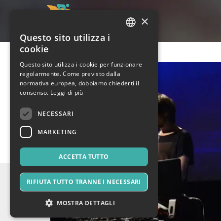
×
Questo sito utilizza i
ITALIAN
cookie
ENGLISH
Questo sito utilizza i cookie per funzionare
regolarmente. Come previsto dalla
SPANISH
normativa europea, dobbiamo chiederti il
consenso.
Leggi di più
NECESSARI
MARKETING
ACCETTA TUTTO
RIFIUTA TUTTO TRANNE I NECESSARI
MOSTRA DETTAGLI