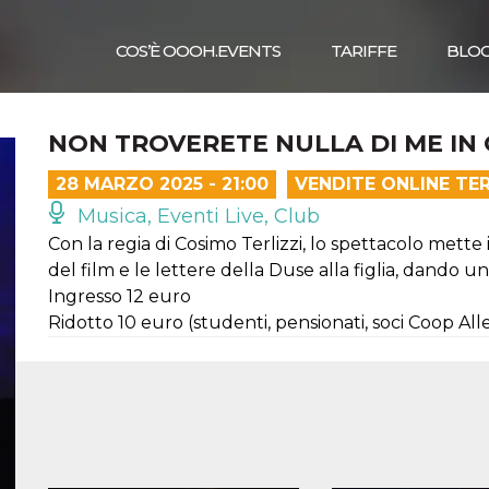
COS’È OOOH.EVENTS
TARIFFE
BLO
NON TROVERETE NULLA DI ME IN
28 MARZO 2025 - 21:00
VENDITE ONLINE TE
Musica, Eventi Live, Club
Con la regia di Cosimo Terlizzi, lo spettacolo mette in
del film e le lettere della Duse alla figlia, dando u
Ingresso 12 euro
Ridotto 10 euro (studenti, pensionati, soci Coop All