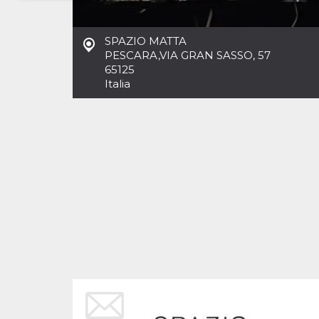
Necessari
Marketing
SPAZIO MATTA
I cookie strettamente necessari o tecnici sono
PESCARA
,
VIA GRAN SASSO, 57
indispensabili al funzionamento del sito. I
65125
servizi qui presenti non potranno funzionare
Italia
senza.
Provider /
Nome
Scadenza
Descrizione
Dominio
cf_clearance
1 anno
Clearance
Cloudflare,
Cookie from
Inc.
CloudFlare
.oooh.events
stores the proof
of challenge
passed. It is
used to no
longer issue a
captcha or
jschallenge
challenge if
present. It is
required to
reach origin
server.
wordpress_test_cookie
Sessione
Cookie di
Automattic
Wordpress,
Inc.
verifica che il