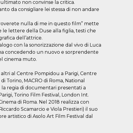
m ultimato non convinse la critica.
anto da consigliare lei stessa di non andare
troverete nulla di me in questo film” mette
e le lettere della Duse alla figlia, testi che
afica dell’attrice.
alogo con la sonorizzazione dal vivo di Luca
donna concedendo un nuovo e sorprendente
del cinema muto.
 altri al Centre Pompidou a Parigi, Centre
 di Torino, MACRO di Roma, National
 la regia di documentari presentati a
arigi, Torino Film Festival, London Int.
 Cinema di Roma. Nel 2018 realizza con
iccardo Scamarcio e Viola Prestieri) il suo
e artistico di Asolo Art Film Festival dal