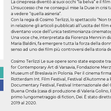
La cinepresa diventò ai suoi occhi “la belva” e il fil
L’insuccesso che ne conseguì mise la Duse in crisi t
a vedere “quella asineria”.
Con la regia di Cosimo Terlizzi, lo spettacolo “Non 
in relazione gli articoli pubblicati all’uscita del film 
diventano voce dell’unica testimonianza cinematogr
Una voce che, interpretata da Fiorenza Menni in di
Maria Baldini, fa emergere tutta la forza della 
senso ad uno dei film più controversi della storia 
Cosimo Terlizzi Le sue opere sono state esposte tra
for Contemporary Art di Varsavia, Fondazione Merz
Museum of Breslavia in Polonia. Per il cinema firma
Rotterdam Int. Film Festival, Festival d’Automne a P
Documentary Festival, Festival Internazionale del
Buena Onda (casa di produzione di Valeria Golino, R
primo lungometraggio di fiction, Dei. È stato direttor
2019 al 2020.