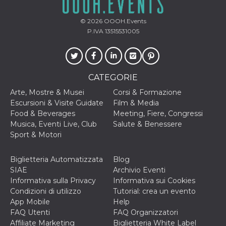
cookie viene
anche trami
piace e altri
© 2026
OOOH.Events
pulsanti e t
P.IVA 13515531005
Facebook
posizionati 
molti siti W
diversi.
dpr
.facebook.com
1
permette di
CATEGORIE
settimana
controllare 
funzione “S
su Facebook
Arte, Mostre & Musei
Corsi & Formazione
pulsante “M
Escursioni & Visite Guidate
Film & Media
piace”, rac
le impostaz
Food & Beverages
Meeting, Fiere, Congressi
della lingua
Musica, Eventi Live, Club
Salute & Benessere
permettono
condividere
Sport & Motori
pagina.
fr
3 mesi
Contiene la
Meta
Biglietteria Automatizzata
Blog
combinazio
Platform Inc.
SIAE
Archivio Eventi
ID univoco 
.facebook.com
browser e
Informativa sulla Privacy
Informativa sui Cookies
dell'utente,
Condizioni di utilizzo
Tutorial: crea un evento
utilizzata pe
pubblicità m
App Mobile
Help
FAQ Utenti
FAQ Organizzatori
oo
5 anni
consente
Meta
all'utente di
Platform Inc.
Affiliate Marketing
Biglietteria White Label