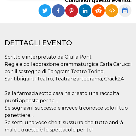
Condividi questo evento:
Necessari
Marketing
I cookie strettamente necessari o tecnici sono
indispensabili al funzionamento del sito. I
servizi qui presenti non potranno funzionare
senza.
DETTAGLI EVENTO
Provider /
Nome
Scadenza
Descrizione
Dominio
Scritto e interpretato da Giulia Pont
cf_clearance
1 anno
Clearance
Cloudflare,
Cookie from
Regia e collaborazione drammaturgica Carla Carucci
Inc.
CloudFlare
.oooh.events
con il sostegno di Tangram Teatro Torino,
stores the proof
of challenge
Santibriganti Teatro, Teatranzartedrama, Crack24
passed. It is
used to no
longer issue a
Se la farmacia sotto casa ha creato una raccolta
captcha or
jschallenge
punti apposta per te…
challenge if
present. It is
Se sognavi il successo e invece ti conosce solo il tuo
required to
reach origin
panettiere…
server.
Se senti una voce che ti sussurra che tutto andrà
wordpress_test_cookie
Sessione
Cookie di
Automattic
male… questo è lo spettacolo per te!
Wordpress,
Inc.
verifica che il