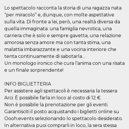
.oooh.events
browser accetti i
Lo spettacolo racconta la storia di una ragazza nata
cookie.
“per miracolo” e, dunque, con molte aspettative
PHPSESSID
Sessione
Cookie
PHP.net
generato da
oooh.events
sulla vita. Di fronte a lei, però, una realtà diversa da
applicazioni
quella immaginata: una famiglia nevrotica, una
basate sul
linguaggio PHP.
carriera che è solo e sempre gavetta, una relazione
Si tratta di un
identificatore
amorosa senza amore ma con tanta stima, una
generico
utilizzato per
malattia imbarazzante e una vocina interiore che
mantenere le
tenta continuamente di sabotarla…
variabili di
sessione utente.
Un monologo ironico che cura l’anima con una risata
Normalmente è
un numero
e un finale sorprendente!
generato in
modo casuale, il
modo in cui
INFO BIGLIETTERIA
viene utilizzato
può essere
Per assistere agli spettacoli è necessaria la tessera
specifico per il
sito, ma un
Arci. È possibile farla in loco al costo di 12 €.
buon esempio è
Non è possibile la prenotazione per gli eventi.
mantenere uno
stato di accesso
Garantisciti il posto acquistando i biglietti online su
per un utente
tra le pagine.
Oooh.events selezionando lo spettacolo desiderato.
In alternativa puoi comprarli in loco, la sera stessa
m
1 anno 1
Questo cookie
Stripe