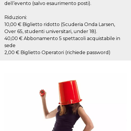
mese
viene
m.stripe.com
dell’evento (salvo esaurimento posti).
generalmente
utilizzato per le
prestazioni e
Riduzioni:
l'ottimizzazione
dei servizi di
10,00 € Biglietto ridotto (Scuderia Onda Larsen,
elaborazione
dei pagamenti,
Over 65, studenti universitari, under 18).
facilitando la
memorizzazione
40,00 € Abbonamento 5 spettacoli acquistabile in
dei contenuti
sede
sul browser per
rendere le
2,00 € Biglietto Operatori (richiede password)
pagine più
veloci.
CookieScriptConsent
4
Questo cookie
CookieScript
settimane
viene utilizzato
oooh.events
2 giorni
dal servizio
Cookie-
Script.com per
ricordare le
preferenze di
consenso sui
cookie dei
visitatori. È
necessario che il
banner dei
cookie di
Cookie-
Script.com
funzioni