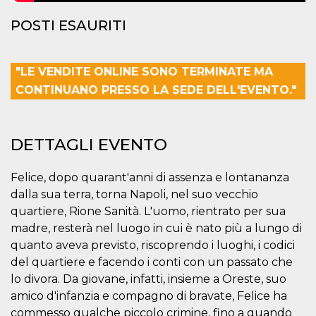
correttamente.
POSTI ESAURITI
Storage declaration
Storage
Nome
Descrizione
type
"LE VENDITE ONLINE SONO TERMINATE MA
fbssls_314278995690155
Session
CONTINUANO PRESSO LA SEDE DELL'EVENTO."
storage
wpEmojiSettingsSupports
Session
storage
DETTAGLI EVENTO
cn_uc__
Local
storage
Felice, dopo quarant'anni di assenza e lontananza
dalla sua terra, torna Napoli, nel suo vecchio
quartiere, Rione Sanità. L'uomo, rientrato per sua
madre, resterà nel luogo in cui è nato più a lungo di
quanto aveva previsto, riscoprendo i luoghi, i codici
del quartiere e facendo i conti con un passato che
Provider /
Nome
Scadenza
Descrizione
Dominio
lo divora. Da giovane, infatti, insieme a Oreste, suo
c_user
4
Cookie di a
Meta
amico d'infanzia e compagno di bravate, Felice ha
settimane
utente. Può
Platform Inc.
commesso qualche piccolo crimine, fino a quando
2 giorni
essere di se
.facebook.com