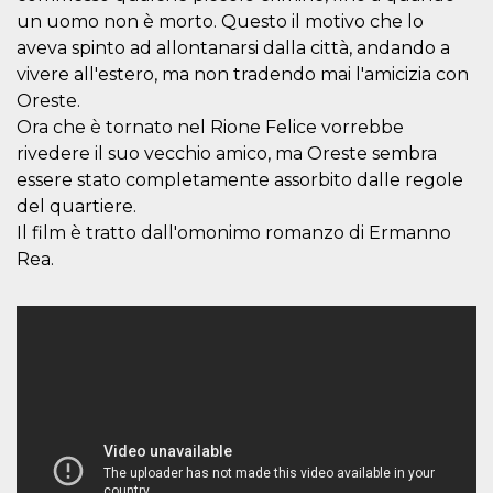
o persistent
un uomo non è morto. Questo il motivo che lo
30 giorni
aveva spinto ad allontanarsi dalla città, andando a
datr
2 anni
Questo coo
Meta
vivere all'estero, ma non tradendo mai l'amicizia con
identifica il
Platform Inc.
browser che
.facebook.com
Oreste.
connette a
Facebook. 
Ora che è tornato nel Rione Felice vorrebbe
direttament
legato alla 
rivedere il suo vecchio amico, ma Oreste sembra
Facebook
essere stato completamente assorbito dalle regole
dell'utente.
Facebook s
del quartiere.
che viene
utilizzato p
Il film è tratto dall'omonimo romanzo di Ermanno
aiutare con 
Rea.
sicurezza e a
di accesso
sospette, in
particolare p
rilevamento
bot che ten
di accedere 
servizio. F
afferma anc
il profilo
comportame
associato a
ciascun coo
datr viene
eliminato d
giorni. Que