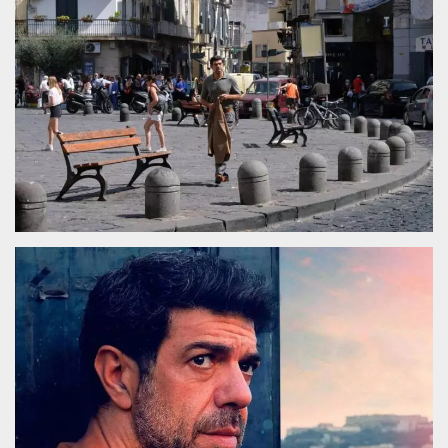
.oooh.events
browser accetti i
cookie.
PHPSESSID
Sessione
Cookie
PHP.net
generato da
oooh.events
applicazioni
basate sul
linguaggio PHP.
Si tratta di un
identificatore
generico
utilizzato per
mantenere le
variabili di
sessione utente.
Normalmente è
un numero
generato in
modo casuale, il
modo in cui
viene utilizzato
può essere
specifico per il
sito, ma un
buon esempio è
mantenere uno
stato di accesso
per un utente
tra le pagine.
m
1 anno 1
Questo cookie
Stripe