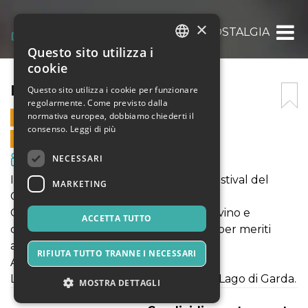
×
NOSTALGIA
Questo sito utilizza i
ITALIAN
cookie
ENGLISH
NOSTALGIA
Questo sito utilizza i cookie per funzionare
regolarmente. Come previsto dalla
SPANISH
normativa europea, dobbiamo chiederti il
18 GIUGNO 2022 - 21:00
consenso.
Leggi di più
VENDITE ONLINE TERMINATE
NECESSARI
Film & Media
In proiezione per il II Bardolino Film Festival del
MARKETING
Cinema.
Ore 21,00 intervista a Pierfrancesco Favino e
ACCETTA TUTTO
consegna del Premio Bardolino 2022 per meriti
artistici.
RIFIUTA TUTTO TRANNE I NECESSARI
A seguire proiezione del film.
Lungolago Mirabello a Bardolino (VR) Lago di Garda.
MOSTRA DETTAGLI