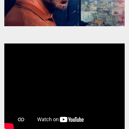
mese
viene
m.stripe.com
generalmente
utilizzato per le
prestazioni e
l'ottimizzazione
dei servizi di
elaborazione
dei pagamenti,
facilitando la
memorizzazione
dei contenuti
sul browser per
rendere le
pagine più
veloci.
CookieScriptConsent
4
Questo cookie
CookieScript
settimane
viene utilizzato
oooh.events
2 giorni
dal servizio
Cookie-
Script.com per
ricordare le
preferenze di
consenso sui
cookie dei
visitatori. È
necessario che il
banner dei
cookie di
Cookie-
Script.com
funzioni