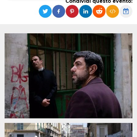
Condividi questo evento:
Necessari
Marketing
I cookie strettamente necessari o tecnici sono
indispensabili al funzionamento del sito. I
servizi qui presenti non potranno funzionare
senza.
Provider /
Nome
Scadenza
Descrizione
Dominio
cf_clearance
1 anno
Clearance
Cloudflare,
Cookie from
Inc.
CloudFlare
.oooh.events
stores the proof
of challenge
passed. It is
used to no
longer issue a
captcha or
jschallenge
challenge if
present. It is
required to
reach origin
server.
wordpress_test_cookie
Sessione
Cookie di
Automattic
Wordpress,
Inc.
verifica che il