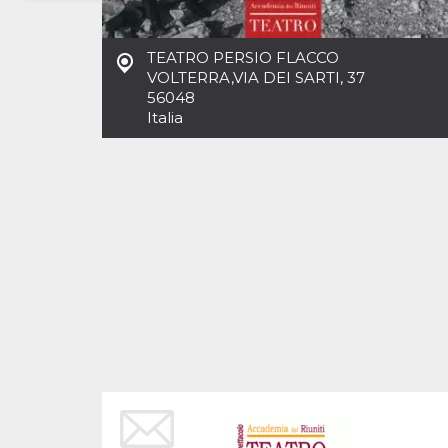
Necessari
Marketing
TEATRO PERSIO FLACCO
I cookie strettamente necessari o tecnici sono
VOLTERRA
,
VIA DEI SARTI, 37
indispensabili al funzionamento del sito. I
56048
servizi qui presenti non potranno funzionare
Italia
senza.
Provider /
Nome
Scadenza
Descrizione
Dominio
cf_clearance
1 anno
Clearance
Cloudflare,
Cookie from
Inc.
CloudFlare
.oooh.events
stores the proof
of challenge
passed. It is
used to no
longer issue a
captcha or
jschallenge
challenge if
present. It is
required to
reach origin
server.
wordpress_test_cookie
Sessione
Cookie di
Automattic
Wordpress,
Inc.
verifica che il