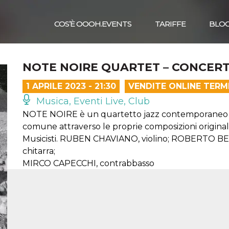
COS’È OOOH.EVENTS
TARIFFE
BLO
NOTE NOIRE QUARTET – CONCERT
1 APRILE 2023 - 21:30
VENDITE ONLINE TERM
Musica, Eventi Live, Club
NOTE NOIRE è un quartetto jazz contemporaneo e
comune attraverso le proprie composizioni originali
Musicisti. RUBEN CHAVIANO, violino; ROBERTO B
chitarra;
MIRCO CAPECCHI, contrabbasso