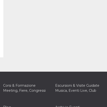
Corsi & Formazione
Escursioni & Visite Guidate
Meeting, Fiere, Congressi
Musica, Eventi Live, Club