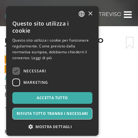
×
NUSICA JAZZ CLUB- BIBLIO TREVISO – HY
Questo sito utilizza i
ITALIAN
cookie
ENGLISH
NUSICA JAZZ CLUB- BIBLIO
Questo sito utilizza i cookie per funzionare
regolarmente. Come previsto dalla
TREVISO – HYPER+
SPANISH
normativa europea, dobbiamo chiederti il
consenso.
Leggi di più
12 DICEMBRE 2024 - 20:00
VENDITE ONLINE TERMINATE
NECESSARI
Musica, Eventi Live, Club
MARKETING
12 dicembre 2024 20:00
Biblio
ACCETTA TUTTO
Treviso
RIFIUTA TUTTO TRANNE I NECESSARI
MOSTRA DETTAGLI
Hyper+