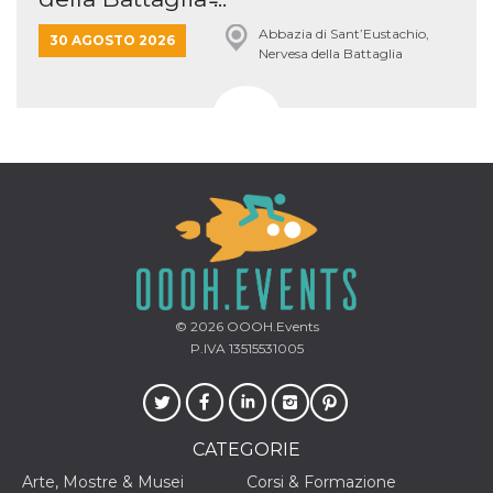
Abbazia di Sant’Eustachio,
30 AGOSTO 2026
Nervesa della Battaglia
© 2026
OOOH.Events
P.IVA 13515531005
CATEGORIE
Arte, Mostre & Musei
Corsi & Formazione