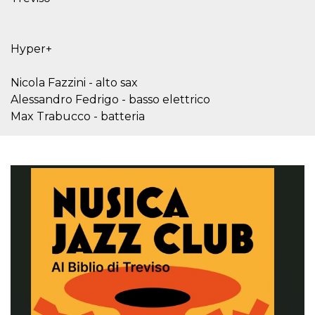
.oooh.events
browser accetti i
cookie.
PHPSESSID
Sessione
Cookie
PHP.net
Hyper+
generato da
oooh.events
applicazioni
basate sul
linguaggio PHP.
Nicola Fazzini - alto sax
Si tratta di un
Alessandro Fedrigo - basso elettrico
identificatore
generico
Max Trabucco - batteria
utilizzato per
mantenere le
variabili di
sessione utente.
Normalmente è
un numero
generato in
modo casuale, il
modo in cui
viene utilizzato
può essere
specifico per il
sito, ma un
buon esempio è
mantenere uno
stato di accesso
per un utente
tra le pagine.
m
1 anno 1
Questo cookie
Stripe