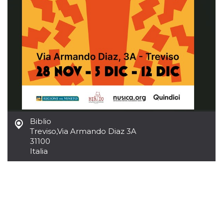
mese
viene
m.stripe.com
generalmente
utilizzato per le
prestazioni e
l'ottimizzazione
dei servizi di
elaborazione
dei pagamenti,
facilitando la
memorizzazione
dei contenuti
sul browser per
rendere le
pagine più
veloci.
CookieScriptConsent
4
Questo cookie
CookieScript
settimane
viene utilizzato
oooh.events
Biblio
2 giorni
dal servizio
Treviso
,
Via Armando Diaz 3A
Cookie-
31100
Script.com per
ricordare le
Italia
preferenze di
consenso sui
cookie dei
visitatori. È
necessario che il
banner dei
cookie di
Cookie-
Script.com
funzioni