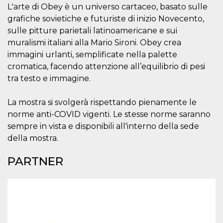
.oooh.events
L'arte di Obey è un universo cartaceo, basato sulle
browser accetti i
cookie.
grafiche sovietiche e futuriste di inizio Novecento,
PHPSESSID
Sessione
Cookie
PHP.net
sulle pitture parietali latinoamericane e sui
generato da
oooh.events
muralismi italiani alla Mario Sironi. Obey crea
applicazioni
basate sul
immagini urlanti, semplificate nella palette
linguaggio PHP.
Si tratta di un
cromatica, facendo attenzione all’equilibrio di pesi
identificatore
generico
tra testo e immagine.
utilizzato per
mantenere le
variabili di
La mostra si svolgerà rispettando pienamente le
sessione utente.
Normalmente è
norme anti-COVID vigenti. Le stesse norme saranno
un numero
sempre in vista e disponibili all'interno della sede
generato in
modo casuale, il
della mostra.
modo in cui
viene utilizzato
può essere
PARTNER
specifico per il
sito, ma un
buon esempio è
mantenere uno
stato di accesso
per un utente
tra le pagine.
m
1 anno 1
Questo cookie
Stripe