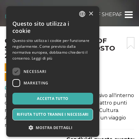
×
OBEY FIDELITY: THE ART OF SHEPARD FAIR
Questo sito utilizza i
ITALIAN
cookie
ENGLISH
OBEY FIDELITY: THE ART OF
Questo sito utilizza i cookie per funzionare
regolarmente. Come previsto dalla
SHEPARD FAIREY – 10 AGOSTO
SPANISH
normativa europea, dobbiamo chiederti il
2021
consenso.
Leggi di più
10 AGOSTO 2021 - 10:00
NECESSARI
VENDITE ONLINE TERMINATE
MARKETING
Arte, Mostre & Musei
La mostra propone come un viaggio visivo all'interno
ACCETTA TUTTO
delle opere dell'artista che incrocia quattro punti
nella poetica: Donna, Ambiente, Pace, Cultura.
RIFIUTA TUTTO TRANNE I NECESSARI
Attraversando la mostra si potrà vivere un viaggio
nella notte metropolitana americana.
MOSTRA DETTAGLI