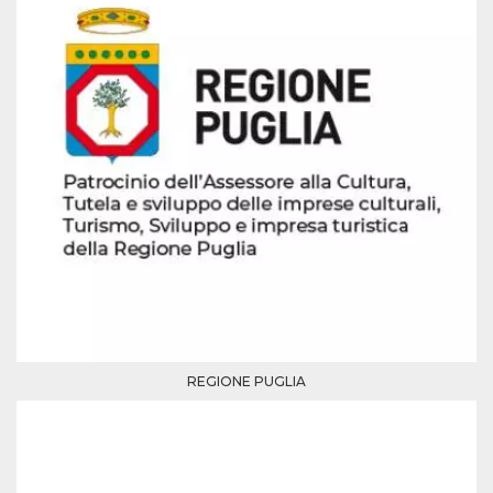
mese
viene
m.stripe.com
generalmente
utilizzato per le
prestazioni e
l'ottimizzazione
dei servizi di
elaborazione
dei pagamenti,
facilitando la
memorizzazione
dei contenuti
sul browser per
rendere le
pagine più
veloci.
CookieScriptConsent
4
Questo cookie
CookieScript
settimane
viene utilizzato
oooh.events
2 giorni
dal servizio
Cookie-
Script.com per
ricordare le
preferenze di
consenso sui
cookie dei
REGIONE PUGLIA
visitatori. È
necessario che il
banner dei
cookie di
Cookie-
Script.com
funzioni