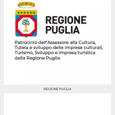
per un utente
tra le pagine.
CookieScriptConsent
4
Questo cookie
CookieScript
settimane
viene utilizzato
oooh.events
2 giorni
dal servizio
Cookie-
Script.com per
ricordare le
preferenze di
consenso sui
cookie dei
visitatori. È
necessario che il
banner dei
cookie di
Cookie-
Script.com
funzioni
correttamente.
m
1 anno 1
Questo cookie
Stripe
mese
viene
m.stripe.com
generalmente
REGIONE PUGLIA
utilizzato per le
prestazioni e
l'ottimizzazione
dei servizi di
elaborazione
dei pagamenti,
facilitando la