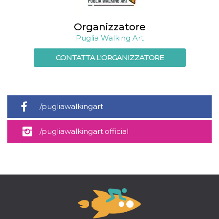
e
implementa
graduali,
garantendo
Organizzatore
un'esperien
Puglia Walking Art
coerente pe
determinat
utente dura
CONTATTA L'ORGANIZZATORE
esperiment
/pugliawalkingart
/pugliawalkingart.official