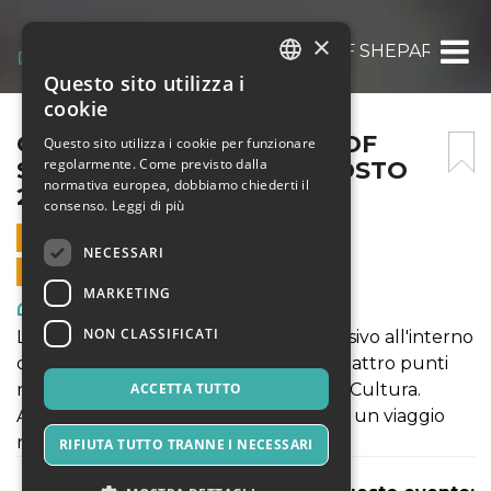
×
OBEY FIDELITY: THE ART OF SHEPARD FAIR
Questo sito utilizza i
ITALIAN
cookie
ENGLISH
OBEY FIDELITY: THE ART OF
Questo sito utilizza i cookie per funzionare
regolarmente. Come previsto dalla
SHEPARD FAIREY – 14 AGOSTO
SPANISH
normativa europea, dobbiamo chiederti il
2021
consenso.
Leggi di più
14 AGOSTO 2021 - 10:00
NECESSARI
VENDITE ONLINE TERMINATE
MARKETING
Arte, Mostre & Musei
NON CLASSIFICATI
La mostra propone come un viaggio visivo all'interno
delle opere dell'artista che incrocia quattro punti
nella poetica: Donna, Ambiente, Pace, Cultura.
ACCETTA TUTTO
Attraversando la mostra si potrà vivere un viaggio
nella notte metropolitana americana.
RIFIUTA TUTTO TRANNE I NECESSARI