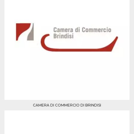
memorizzazione
dei contenuti
sul browser per
rendere le
pagine più
veloci.
Storage declaration
Nome
Storage type
Descrizione
wpEmojiSettingsSupports
Archiviazione
di sessione
cn_uc__
Archiviazione
locale
fbssls_314278995690155
Archiviazione
di sessione
CAMERA DI COMMERCIO DI BRINDISI
Provider /
Nome
Scadenza
Descrizione
Dominio
__Secure-
.youtube.com
5 mesi 4
YNID
settimane
Provider /
Nome
Scadenza
Descrizione
Dominio