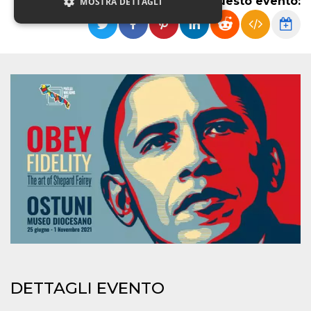
Condividi questo evento:
MOSTRA DETTAGLI
Necessari
Marketing
Non classificati
I cookie strettamente necessari o tecnici sono
indispensabili al funzionamento del sito. I
servizi qui presenti non potranno funzionare
senza.
Provider /
Nome
Scadenza
Descrizione
Dominio
cf_clearance
1 anno
Clearance
Cloudflare,
Cookie from
Inc.
CloudFlare
.oooh.events
stores the proof
of challenge
passed. It is
used to no
longer issue a
captcha or
jschallenge
challenge if
DETTAGLI EVENTO
present. It is
required to
reach origin