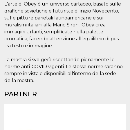
L'arte di Obey è un universo cartaceo, basato sulle
server.
grafiche sovietiche e futuriste di inizio Novecento,
wordpress_test_cookie
Sessione
Cookie di
Automattic
Wordpress,
Inc.
sulle pitture parietali latinoamericane e sui
verifica che il
.oooh.events
browser accetti i
muralismi italiani alla Mario Sironi. Obey crea
cookie.
immagini urlanti, semplificate nella palette
PHPSESSID
Sessione
Cookie
PHP.net
cromatica, facendo attenzione all’equilibrio di pesi
generato da
oooh.events
applicazioni
tra testo e immagine.
basate sul
linguaggio PHP.
Si tratta di un
La mostra si svolgerà rispettando pienamente le
identificatore
generico
norme anti-COVID vigenti. Le stesse norme saranno
utilizzato per
sempre in vista e disponibili all'interno della sede
mantenere le
variabili di
della mostra.
sessione utente.
Normalmente è
un numero
PARTNER
generato in
modo casuale, il
modo in cui
viene utilizzato
può essere
specifico per il
sito, ma un
buon esempio è
mantenere uno
stato di accesso