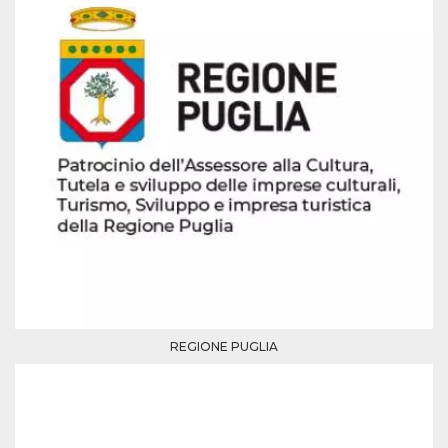
mese
viene
m.stripe.com
generalmente
utilizzato per le
prestazioni e
l'ottimizzazione
dei servizi di
elaborazione
dei pagamenti,
facilitando la
memorizzazione
dei contenuti
sul browser per
rendere le
pagine più
veloci.
CookieScriptConsent
4
Questo cookie
CookieScript
settimane
viene utilizzato
oooh.events
2 giorni
dal servizio
Cookie-
Script.com per
ricordare le
preferenze di
consenso sui
cookie dei
REGIONE PUGLIA
visitatori. È
necessario che il
banner dei
cookie di
Cookie-
Script.com
funzioni