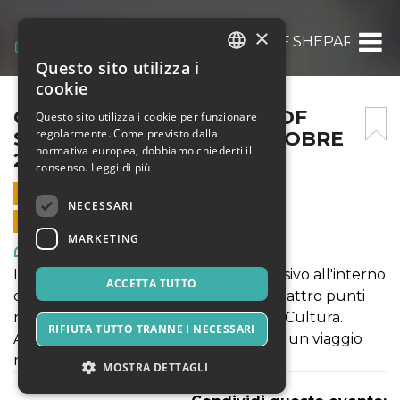
×
OBEY FIDELITY: THE ART OF SHEPARD FAIR
Questo sito utilizza i
ITALIAN
cookie
ENGLISH
OBEY FIDELITY: THE ART OF
Questo sito utilizza i cookie per funzionare
regolarmente. Come previsto dalla
SHEPARD FAIREY – 16 OTTOBRE
SPANISH
normativa europea, dobbiamo chiederti il
2021
consenso.
Leggi di più
16 OTTOBRE 2021 - 10:00
NECESSARI
VENDITE ONLINE TERMINATE
MARKETING
Arte, Mostre & Musei
La mostra propone come un viaggio visivo all'interno
ACCETTA TUTTO
delle opere dell'artista che incrocia quattro punti
nella poetica: Donna, Ambiente, Pace, Cultura.
RIFIUTA TUTTO TRANNE I NECESSARI
Attraversando la mostra si potrà vivere un viaggio
nella notte metropolitana americana.
MOSTRA DETTAGLI