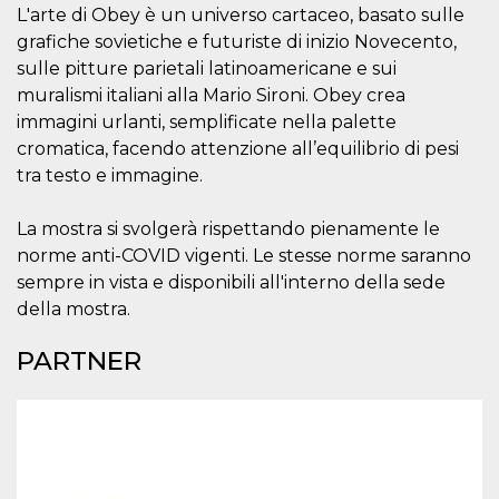
.oooh.events
L'arte di Obey è un universo cartaceo, basato sulle
browser accetti i
cookie.
grafiche sovietiche e futuriste di inizio Novecento,
PHPSESSID
Sessione
Cookie
PHP.net
sulle pitture parietali latinoamericane e sui
generato da
oooh.events
muralismi italiani alla Mario Sironi. Obey crea
applicazioni
basate sul
immagini urlanti, semplificate nella palette
linguaggio PHP.
Si tratta di un
cromatica, facendo attenzione all’equilibrio di pesi
identificatore
generico
tra testo e immagine.
utilizzato per
mantenere le
variabili di
La mostra si svolgerà rispettando pienamente le
sessione utente.
Normalmente è
norme anti-COVID vigenti. Le stesse norme saranno
un numero
sempre in vista e disponibili all'interno della sede
generato in
modo casuale, il
della mostra.
modo in cui
viene utilizzato
può essere
PARTNER
specifico per il
sito, ma un
buon esempio è
mantenere uno
stato di accesso
per un utente
tra le pagine.
m
1 anno 1
Questo cookie
Stripe