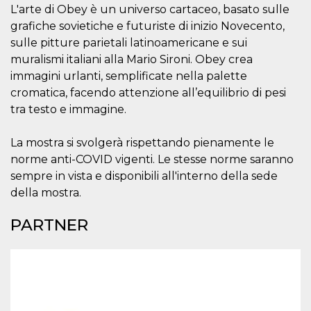
.oooh.events
L'arte di Obey è un universo cartaceo, basato sulle
browser accetti i
cookie.
grafiche sovietiche e futuriste di inizio Novecento,
PHPSESSID
Sessione
Cookie
PHP.net
sulle pitture parietali latinoamericane e sui
generato da
oooh.events
muralismi italiani alla Mario Sironi. Obey crea
applicazioni
basate sul
immagini urlanti, semplificate nella palette
linguaggio PHP.
Si tratta di un
cromatica, facendo attenzione all’equilibrio di pesi
identificatore
generico
tra testo e immagine.
utilizzato per
mantenere le
variabili di
La mostra si svolgerà rispettando pienamente le
sessione utente.
Normalmente è
norme anti-COVID vigenti. Le stesse norme saranno
un numero
sempre in vista e disponibili all'interno della sede
generato in
modo casuale, il
della mostra.
modo in cui
viene utilizzato
può essere
PARTNER
specifico per il
sito, ma un
buon esempio è
mantenere uno
stato di accesso
per un utente
tra le pagine.
m
1 anno 1
Questo cookie
Stripe