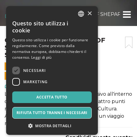
×
OBEY FIDELITY: THE ART OF SHEPARD FAIR
Questo sito utilizza i
ITALIAN
cookie
ENGLISH
OBEY FIDELITY: THE ART OF
Questo sito utilizza i cookie per funzionare
regolarmente. Come previsto dalla
SHEPARD FAIREY – 17
SPANISH
normativa europea, dobbiamo chiederti il
SETTEMBRE 2021
consenso.
Leggi di più
17 SETTEMBRE 2021 - 10:00
NECESSARI
VENDITE ONLINE TERMINATE
MARKETING
Arte, Mostre & Musei
La mostra propone come un viaggio visivo all'interno
ACCETTA TUTTO
delle opere dell'artista che incrocia quattro punti
nella poetica: Donna, Ambiente, Pace, Cultura.
RIFIUTA TUTTO TRANNE I NECESSARI
Attraversando la mostra si potrà vivere un viaggio
nella notte metropolitana americana.
MOSTRA DETTAGLI