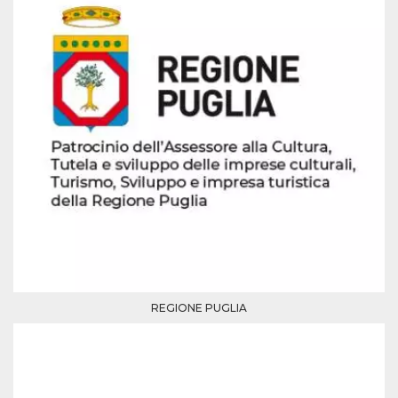
mese
viene
m.stripe.com
generalmente
utilizzato per le
prestazioni e
l'ottimizzazione
dei servizi di
elaborazione
dei pagamenti,
facilitando la
memorizzazione
dei contenuti
sul browser per
rendere le
pagine più
veloci.
CookieScriptConsent
4
Questo cookie
CookieScript
settimane
viene utilizzato
oooh.events
2 giorni
dal servizio
Cookie-
Script.com per
ricordare le
preferenze di
consenso sui
cookie dei
REGIONE PUGLIA
visitatori. È
necessario che il
banner dei
cookie di
Cookie-
Script.com
funzioni