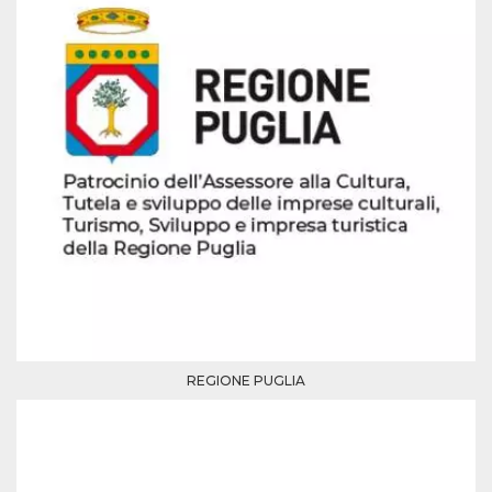
mese
viene
m.stripe.com
generalmente
utilizzato per le
prestazioni e
l'ottimizzazione
dei servizi di
elaborazione
dei pagamenti,
facilitando la
memorizzazione
dei contenuti
sul browser per
rendere le
pagine più
veloci.
CookieScriptConsent
4
Questo cookie
CookieScript
settimane
viene utilizzato
oooh.events
2 giorni
dal servizio
Cookie-
Script.com per
ricordare le
preferenze di
consenso sui
cookie dei
REGIONE PUGLIA
visitatori. È
necessario che il
banner dei
cookie di
Cookie-
Script.com
funzioni