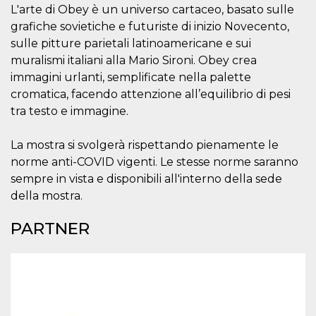
.oooh.events
L'arte di Obey è un universo cartaceo, basato sulle
browser accetti i
cookie.
grafiche sovietiche e futuriste di inizio Novecento,
PHPSESSID
Sessione
Cookie
PHP.net
sulle pitture parietali latinoamericane e sui
generato da
oooh.events
muralismi italiani alla Mario Sironi. Obey crea
applicazioni
basate sul
immagini urlanti, semplificate nella palette
linguaggio PHP.
Si tratta di un
cromatica, facendo attenzione all’equilibrio di pesi
identificatore
generico
tra testo e immagine.
utilizzato per
mantenere le
variabili di
La mostra si svolgerà rispettando pienamente le
sessione utente.
Normalmente è
norme anti-COVID vigenti. Le stesse norme saranno
un numero
sempre in vista e disponibili all'interno della sede
generato in
modo casuale, il
della mostra.
modo in cui
viene utilizzato
può essere
PARTNER
specifico per il
sito, ma un
buon esempio è
mantenere uno
stato di accesso
per un utente
tra le pagine.
m
1 anno 1
Questo cookie
Stripe