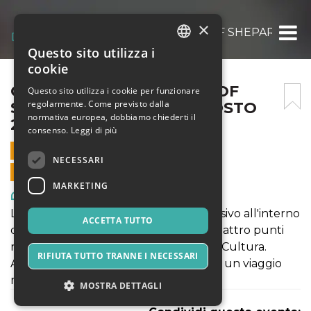
×
OBEY FIDELITY: THE ART OF SHEPARD FAIR
Questo sito utilizza i
ITALIAN
cookie
ENGLISH
OBEY FIDELITY: THE ART OF
Questo sito utilizza i cookie per funzionare
regolarmente. Come previsto dalla
SHEPARD FAIREY – 19 AGOSTO
SPANISH
normativa europea, dobbiamo chiederti il
2021
consenso.
Leggi di più
19 AGOSTO 2021 - 10:00
NECESSARI
VENDITE ONLINE TERMINATE
MARKETING
Arte, Mostre & Musei
La mostra propone come un viaggio visivo all'interno
ACCETTA TUTTO
delle opere dell'artista che incrocia quattro punti
nella poetica: Donna, Ambiente, Pace, Cultura.
RIFIUTA TUTTO TRANNE I NECESSARI
Attraversando la mostra si potrà vivere un viaggio
nella notte metropolitana americana.
MOSTRA DETTAGLI