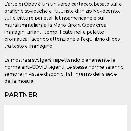
.oooh.events
L'arte di Obey è un universo cartaceo, basato sulle
browser accetti i
cookie.
grafiche sovietiche e futuriste di inizio Novecento,
PHPSESSID
Sessione
Cookie
PHP.net
sulle pitture parietali latinoamericane e sui
generato da
oooh.events
muralismi italiani alla Mario Sironi. Obey crea
applicazioni
basate sul
immagini urlanti, semplificate nella palette
linguaggio PHP.
Si tratta di un
cromatica, facendo attenzione all’equilibrio di pesi
identificatore
generico
tra testo e immagine.
utilizzato per
mantenere le
variabili di
La mostra si svolgerà rispettando pienamente le
sessione utente.
Normalmente è
norme anti-COVID vigenti. Le stesse norme saranno
un numero
sempre in vista e disponibili all'interno della sede
generato in
modo casuale, il
della mostra.
modo in cui
viene utilizzato
può essere
PARTNER
specifico per il
sito, ma un
buon esempio è
mantenere uno
stato di accesso
per un utente
tra le pagine.
m
1 anno 1
Questo cookie
Stripe