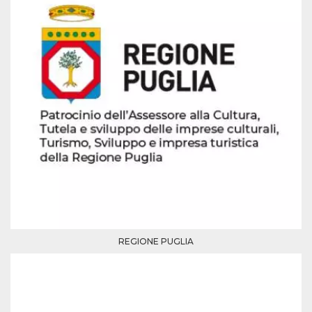
mese
viene
m.stripe.com
generalmente
utilizzato per le
prestazioni e
l'ottimizzazione
dei servizi di
elaborazione
dei pagamenti,
facilitando la
memorizzazione
dei contenuti
sul browser per
rendere le
pagine più
veloci.
CookieScriptConsent
4
Questo cookie
CookieScript
settimane
viene utilizzato
oooh.events
2 giorni
dal servizio
Cookie-
Script.com per
ricordare le
preferenze di
consenso sui
cookie dei
REGIONE PUGLIA
visitatori. È
necessario che il
banner dei
cookie di
Cookie-
Script.com
funzioni