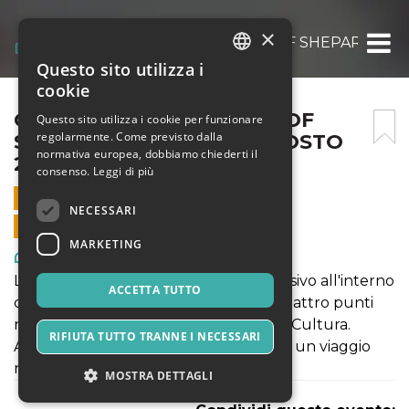
×
OBEY FIDELITY: THE ART OF SHEPARD FAIR
Questo sito utilizza i
ITALIAN
cookie
ENGLISH
OBEY FIDELITY: THE ART OF
Questo sito utilizza i cookie per funzionare
regolarmente. Come previsto dalla
SHEPARD FAIREY – 20 AGOSTO
SPANISH
normativa europea, dobbiamo chiederti il
2021
consenso.
Leggi di più
20 AGOSTO 2021 - 10:00
NECESSARI
VENDITE ONLINE TERMINATE
MARKETING
Arte, Mostre & Musei
La mostra propone come un viaggio visivo all'interno
ACCETTA TUTTO
delle opere dell'artista che incrocia quattro punti
nella poetica: Donna, Ambiente, Pace, Cultura.
RIFIUTA TUTTO TRANNE I NECESSARI
Attraversando la mostra si potrà vivere un viaggio
nella notte metropolitana americana.
MOSTRA DETTAGLI