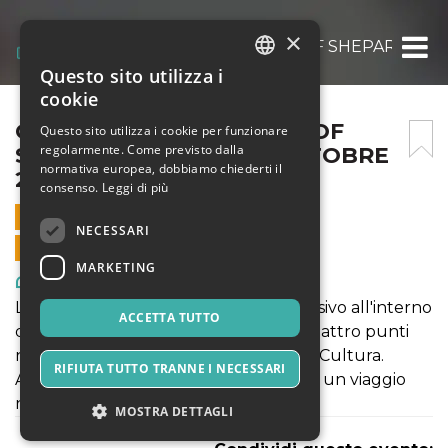
×
OBEY FIDELITY: THE ART OF SHEPARD FAI
Questo sito utilizza i
ITALIAN
cookie
ENGLISH
OBEY FIDELITY: THE ART OF
Questo sito utilizza i cookie per funzionare
regolarmente. Come previsto dalla
SHEPARD FAIREY – 23 OTTOBRE
SPANISH
normativa europea, dobbiamo chiederti il
2021
consenso.
Leggi di più
23 OTTOBRE 2021 - 10:00
NECESSARI
VENDITE ONLINE TERMINATE
MARKETING
Arte, Mostre & Musei
La mostra propone come un viaggio visivo all'interno
ACCETTA TUTTO
delle opere dell'artista che incrocia quattro punti
nella poetica: Donna, Ambiente, Pace, Cultura.
RIFIUTA TUTTO TRANNE I NECESSARI
Attraversando la mostra si potrà vivere un viaggio
nella notte metropolitana americana.
MOSTRA DETTAGLI