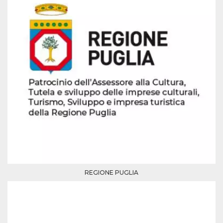
mese
viene
m.stripe.com
generalmente
utilizzato per le
prestazioni e
l'ottimizzazione
dei servizi di
elaborazione
dei pagamenti,
facilitando la
memorizzazione
dei contenuti
sul browser per
rendere le
pagine più
veloci.
CookieScriptConsent
4
Questo cookie
CookieScript
settimane
viene utilizzato
oooh.events
2 giorni
dal servizio
Cookie-
Script.com per
ricordare le
preferenze di
consenso sui
cookie dei
REGIONE PUGLIA
visitatori. È
necessario che il
banner dei
cookie di
Cookie-
Script.com
funzioni