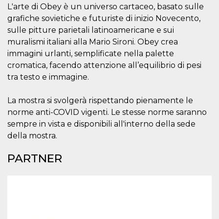
.oooh.events
L'arte di Obey è un universo cartaceo, basato sulle
browser accetti i
cookie.
grafiche sovietiche e futuriste di inizio Novecento,
PHPSESSID
Sessione
Cookie
PHP.net
sulle pitture parietali latinoamericane e sui
generato da
oooh.events
muralismi italiani alla Mario Sironi. Obey crea
applicazioni
basate sul
immagini urlanti, semplificate nella palette
linguaggio PHP.
Si tratta di un
cromatica, facendo attenzione all’equilibrio di pesi
identificatore
generico
tra testo e immagine.
utilizzato per
mantenere le
variabili di
La mostra si svolgerà rispettando pienamente le
sessione utente.
Normalmente è
norme anti-COVID vigenti. Le stesse norme saranno
un numero
sempre in vista e disponibili all'interno della sede
generato in
modo casuale, il
della mostra.
modo in cui
viene utilizzato
può essere
PARTNER
specifico per il
sito, ma un
buon esempio è
mantenere uno
stato di accesso
per un utente
tra le pagine.
m
1 anno 1
Questo cookie
Stripe