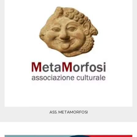
disabilitare 
.facebook.com
visualizzazi
delle inserz
Meta in base
sue attività 
web di terzi
sb
2 anni
Identificazi
Meta
browser di
Platform Inc.
Facebook,
.facebook.com
autenticazi
marketing e 
cookie di
funzione spe
di Facebook
usida
.facebook.com
Sessione
raccoglie
informazion
browser
dell'utente 
dell'identifi
univoco, uti
per persona
la pubblicit
gli utenti
ASS. METAMORFOSI
xs
3 mesi
Utilizzato p
Meta
mantenere 
Platform Inc.
sessione
.facebook.com
__cf_bm
29 minuti
Questo coo
Cloudflare
58
viene utiliz
Inc.