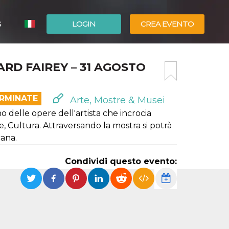
G
LOGIN
CREA EVENTO
ESPAÑOL
ARD FAIREY – 31 AGOSTO
ENGLISH
ERMINATE
Arte, Mostre & Musei
o delle opere dell'artista che incrocia
, Cultura. Attraversando la mostra si potrà
cana.
Condividi questo evento: