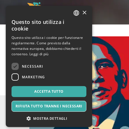
×
Questo sito utilizza i
ITALIAN
cookie
ENGLISH
Questo sito utilizza i cookie per funzionare
regolarmente. Come previsto dalla
SPANISH
normativa europea, dobbiamo chiederti il
consenso.
Leggi di più
NECESSARI
MARKETING
ACCETTA TUTTO
RIFIUTA TUTTO TRANNE I NECESSARI
MOSTRA DETTAGLI