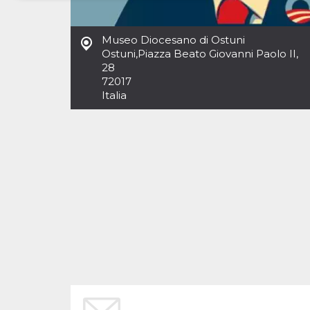
Necessari
Marketing
Museo Diocesano di Ostuni
I cookie strettamente necessari o tecnici sono
Ostuni
,
Piazza Beato Giovanni Paolo II,
indispensabili al funzionamento del sito. I
28
servizi qui presenti non potranno funzionare
72017
senza.
Italia
Provider /
Nome
Scadenza
Descrizione
Dominio
cf_clearance
1 anno
Clearance
Cloudflare,
Cookie from
Inc.
CloudFlare
.oooh.events
stores the proof
of challenge
passed. It is
used to no
longer issue a
captcha or
jschallenge
challenge if
present. It is
required to
reach origin
server.
wordpress_test_cookie
Sessione
Cookie di
Automattic
Wordpress,
Inc.
verifica che il