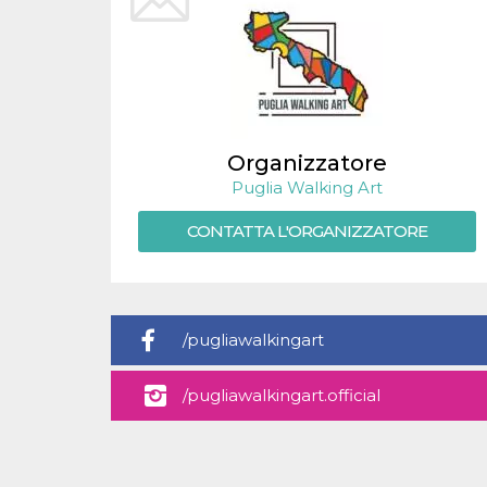
.oooh.events
browser accetti i
cookie.
PHPSESSID
Sessione
Cookie
PHP.net
generato da
oooh.events
applicazioni
basate sul
linguaggio PHP.
Si tratta di un
identificatore
Organizzatore
generico
utilizzato per
Puglia Walking Art
mantenere le
variabili di
CONTATTA L'ORGANIZZATORE
sessione utente.
Normalmente è
un numero
generato in
modo casuale, il
modo in cui
viene utilizzato
può essere
/pugliawalkingart
specifico per il
sito, ma un
buon esempio è
/pugliawalkingart.official
mantenere uno
stato di accesso
per un utente
tra le pagine.
m
1 anno 1
Questo cookie
Stripe