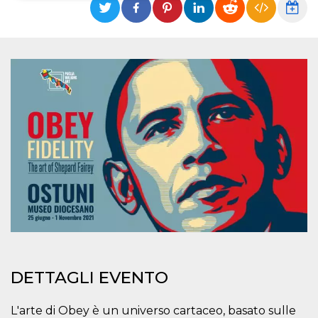
Necessari
Marketing
I cookie strettamente necessari o tecnici sono
indispensabili al funzionamento del sito. I
servizi qui presenti non potranno funzionare
senza.
Provider /
Nome
Scadenza
Descrizione
Dominio
cf_clearance
1 anno
Clearance
Cloudflare,
Cookie from
Inc.
CloudFlare
.oooh.events
stores the proof
of challenge
passed. It is
used to no
longer issue a
captcha or
jschallenge
challenge if
present. It is
required to
reach origin
DETTAGLI EVENTO
server.
wordpress_test_cookie
Sessione
Cookie di
Automattic
Wordpress,
L'arte di Obey è un universo cartaceo, basato sulle
Inc.
verifica che il