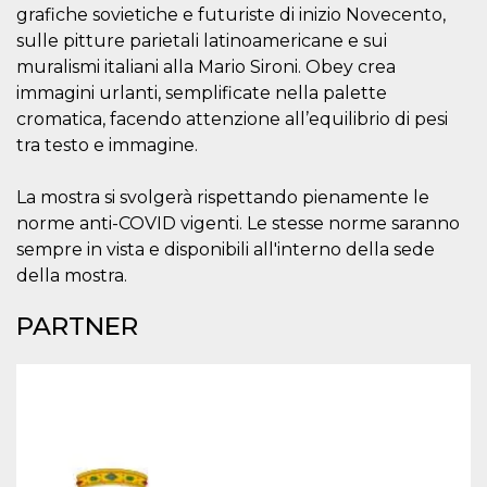
.oooh.events
grafiche sovietiche e futuriste di inizio Novecento,
browser accetti i
cookie.
sulle pitture parietali latinoamericane e sui
PHPSESSID
Sessione
Cookie
PHP.net
muralismi italiani alla Mario Sironi. Obey crea
generato da
oooh.events
immagini urlanti, semplificate nella palette
applicazioni
basate sul
cromatica, facendo attenzione all’equilibrio di pesi
linguaggio PHP.
Si tratta di un
tra testo e immagine.
identificatore
generico
utilizzato per
La mostra si svolgerà rispettando pienamente le
mantenere le
variabili di
norme anti-COVID vigenti. Le stesse norme saranno
sessione utente.
Normalmente è
sempre in vista e disponibili all'interno della sede
un numero
della mostra.
generato in
modo casuale, il
modo in cui
PARTNER
viene utilizzato
può essere
specifico per il
sito, ma un
buon esempio è
mantenere uno
stato di accesso
per un utente
tra le pagine.
m
1 anno 1
Questo cookie
Stripe