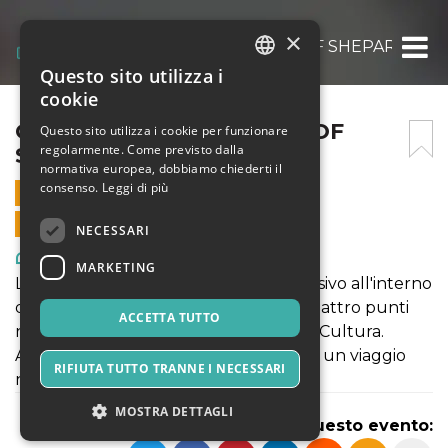
×
OBEY FIDELITY: THE ART OF SHEPARD FAI
Questo sito utilizza i
ITALIAN
cookie
ENGLISH
OBEY FIDELITY: THE ART OF
Questo sito utilizza i cookie per funzionare
regolarmente. Come previsto dalla
SHEPARD FAIREY
SPANISH
normativa europea, dobbiamo chiederti il
consenso.
Leggi di più
3 LUGLIO 2021 - 10:00
VENDITE ONLINE TERMINATE
NECESSARI
Arte, Mostre & Musei
MARKETING
La mostra propone come un viaggio visivo all'interno
delle opere dell'artista che incrocia quattro punti
ACCETTA TUTTO
nella poetica: Donna, Ambiente, Pace, Cultura.
Attraversando la mostra si potrà vivere un viaggio
RIFIUTA TUTTO TRANNE I NECESSARI
nella notte metropolitana americana.
MOSTRA DETTAGLI
Condividi questo evento: