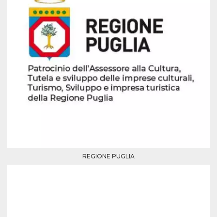
mese
viene
m.stripe.com
generalmente
utilizzato per le
prestazioni e
l'ottimizzazione
dei servizi di
elaborazione
dei pagamenti,
facilitando la
memorizzazione
dei contenuti
sul browser per
rendere le
pagine più
veloci.
CookieScriptConsent
4
Questo cookie
CookieScript
settimane
viene utilizzato
oooh.events
2 giorni
dal servizio
Cookie-
Script.com per
ricordare le
preferenze di
REGIONE PUGLIA
consenso sui
cookie dei
visitatori. È
necessario che il
banner dei
cookie di
Cookie-
Script.com
funzioni