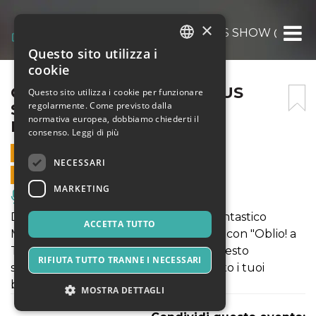
×
OBLIO – A THRILLER CIRCUS SHOW @CAGLI
Questo sito utilizza i
ITALIAN
cookie
ENGLISH
OBLIO – A THRILLER CIRCUS
Questo sito utilizza i cookie per funzionare
regolarmente. Come previsto dalla
SHOW @CAGLIARI IL 21
SPANISH
normativa europea, dobbiamo chiederti il
FEBBRAIO 2020
consenso.
Leggi di più
21 FEBBRAIO 2020 - 21:30
NECESSARI
VENDITE ONLINE TERMINATE
MARKETING
Musica, Eventi Live, Club
Dal 20 febbraio al 23 marzo 2020 il Fantastico
ACCETTA TUTTO
Martin - Circo dei Matti arriva a Cagliari con "Oblio! a
Thriller Circus Show". Non perdere questo
RIFIUTA TUTTO TRANNE I NECESSARI
straordinario spettacolo: acquista subito i tuoi
biglietti!
MOSTRA DETTAGLI