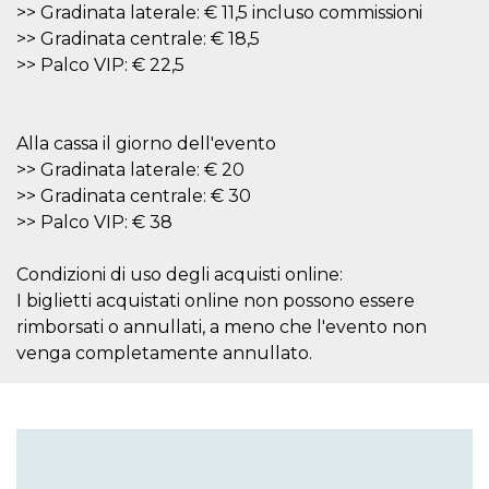
mese
viene
m.stripe.com
>> Gradinata laterale: € 11,5 incluso commissioni
generalmente
utilizzato per le
>> Gradinata centrale: € 18,5
prestazioni e
>> Palco VIP: € 22,5
l'ottimizzazione
dei servizi di
elaborazione
dei pagamenti,
facilitando la
memorizzazione
Alla cassa il giorno dell'evento
dei contenuti
>> Gradinata laterale: € 20
sul browser per
rendere le
>> Gradinata centrale: € 30
pagine più
veloci.
>> Palco VIP: € 38
CookieScriptConsent
4
Questo cookie
CookieScript
settimane
viene utilizzato
oooh.events
Condizioni di uso degli acquisti online:
2 giorni
dal servizio
Cookie-
I biglietti acquistati online non possono essere
Script.com per
ricordare le
rimborsati o annullati, a meno che l'evento non
preferenze di
venga completamente annullato.
consenso sui
cookie dei
visitatori. È
necessario che il
banner dei
cookie di
Cookie-
Script.com
funzioni