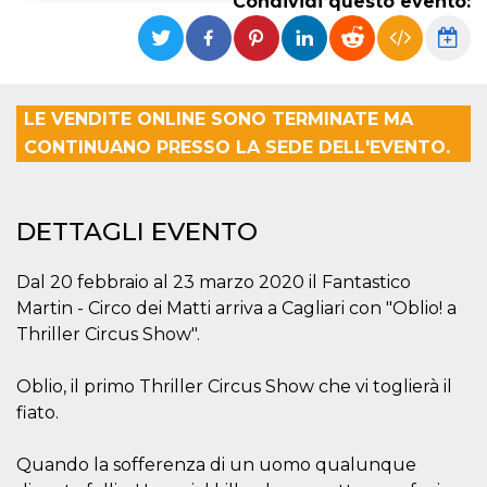
Condividi questo evento:
Necessari
Marketing
I cookie strettamente necessari o tecnici sono
indispensabili al funzionamento del sito. I
servizi qui presenti non potranno funzionare
LE VENDITE ONLINE SONO TERMINATE MA
senza.
CONTINUANO PRESSO LA SEDE DELL'EVENTO.
Provider /
Nome
Scadenza
Descrizione
Dominio
cf_clearance
1 anno
Clearance
Cloudflare,
DETTAGLI EVENTO
Cookie from
Inc.
CloudFlare
.oooh.events
stores the proof
of challenge
Dal 20 febbraio al 23 marzo 2020 il Fantastico
passed. It is
used to no
Martin - Circo dei Matti arriva a Cagliari con "Oblio! a
longer issue a
Thriller Circus Show".
captcha or
jschallenge
challenge if
present. It is
Oblio, il primo Thriller Circus Show che vi toglierà il
required to
reach origin
fiato.
server.
wordpress_test_cookie
Sessione
Cookie di
Automattic
Quando la sofferenza di un uomo qualunque
Wordpress,
Inc.
verifica che il