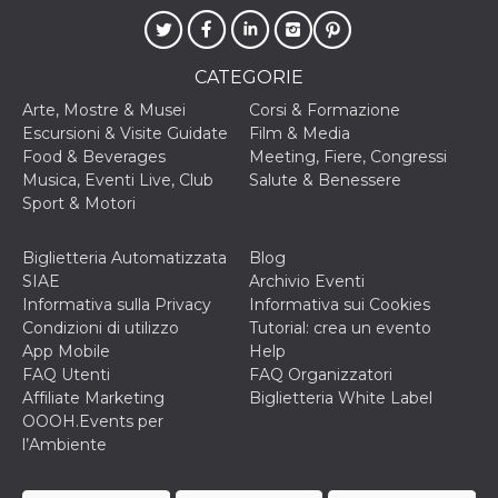
disabilitare 
.facebook.com
visualizzazi
delle inserz
Meta in base
sue attività 
CATEGORIE
web di terzi
Arte, Mostre & Musei
Corsi & Formazione
sb
2 anni
Identificazi
Meta
browser di
Platform Inc.
Escursioni & Visite Guidate
Film & Media
Facebook,
.facebook.com
Food & Beverages
Meeting, Fiere, Congressi
autenticazi
marketing e 
Musica, Eventi Live, Club
Salute & Benessere
cookie di
Sport & Motori
funzione spe
di Facebook
usida
.facebook.com
Sessione
raccoglie
Biglietteria Automatizzata
Blog
informazion
SIAE
Archivio Eventi
browser
dell'utente 
Informativa sulla Privacy
Informativa sui Cookies
dell'identifi
Condizioni di utilizzo
Tutorial: crea un evento
univoco, uti
per persona
App Mobile
Help
la pubblicit
FAQ Utenti
FAQ Organizzatori
gli utenti
Affiliate Marketing
Biglietteria White Label
xs
3 mesi
Utilizzato p
Meta
OOOH.Events per
mantenere 
Platform Inc.
sessione
.facebook.com
l’Ambiente
__cf_bm
29 minuti
Questo coo
Cloudflare
58
viene utiliz
Inc.