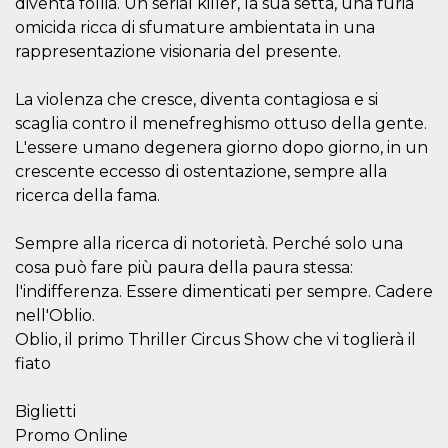
diventa follia. Un serial killer, la sua setta, una furia
.oooh.events
browser accetti i
omicida ricca di sfumature ambientata in una
cookie.
rappresentazione visionaria del presente.
PHPSESSID
Sessione
Cookie
PHP.net
generato da
oooh.events
applicazioni
La violenza che cresce, diventa contagiosa e si
basate sul
linguaggio PHP.
scaglia contro il menefreghismo ottuso della gente.
Si tratta di un
identificatore
L'essere umano degenera giorno dopo giorno, in un
generico
utilizzato per
crescente eccesso di ostentazione, sempre alla
mantenere le
ricerca della fama.
variabili di
sessione utente.
Normalmente è
un numero
Sempre alla ricerca di notorietà. Perché solo una
generato in
cosa può fare più paura della paura stessa:
modo casuale, il
modo in cui
l'indifferenza. Essere dimenticati per sempre. Cadere
viene utilizzato
può essere
nell'Oblio.
specifico per il
sito, ma un
Oblio, il primo Thriller Circus Show che vi toglierà il
buon esempio è
fiato
mantenere uno
stato di accesso
per un utente
tra le pagine.
Biglietti
Promo Online
m
1 anno 1
Questo cookie
Stripe