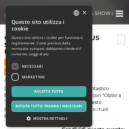
×
OBLIO – A THRILLER CIRCUS SHOW @CAGLI
Questo sito utilizza i
ITALIAN
cookie
ENGLISH
OBLIO – A THRILLER CIRCUS
Questo sito utilizza i cookie per funzionare
regolarmente. Come previsto dalla
SHOW @CAGLIARI IL 26
SPANISH
normativa europea, dobbiamo chiederti il
FEBBRAIO 2020
consenso.
Leggi di più
26 FEBBRAIO 2020 - 21:30
NECESSARI
VENDITE ONLINE TERMINATE
MARKETING
Musica, Eventi Live, Club
Dal 20 febbraio al 23 marzo 2020 il Fantastico
ACCETTA TUTTO
Martin - Circo dei Matti arriva a Cagliari con "Oblio! a
Thriller Circus Show". Non perdere questo
RIFIUTA TUTTO TRANNE I NECESSARI
straordinario spettacolo: acquista subito i tuoi
biglietti!
MOSTRA DETTAGLI