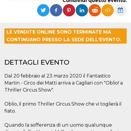
Condividi questo evento:
Necessari
Marketing
I cookie strettamente necessari o tecnici sono
indispensabili al funzionamento del sito. I
servizi qui presenti non potranno funzionare
LE VENDITE ONLINE SONO TERMINATE MA
senza.
CONTINUANO PRESSO LA SEDE DELL'EVENTO.
Provider /
Nome
Scadenza
Descrizione
Dominio
cf_clearance
1 anno
Clearance
Cloudflare,
DETTAGLI EVENTO
Cookie from
Inc.
CloudFlare
.oooh.events
stores the proof
of challenge
Dal 20 febbraio al 23 marzo 2020 il Fantastico
passed. It is
used to no
Martin - Circo dei Matti arriva a Cagliari con "Oblio! a
longer issue a
Thriller Circus Show".
captcha or
jschallenge
challenge if
present. It is
Oblio, il primo Thriller Circus Show che vi toglierà il
required to
reach origin
fiato.
server.
wordpress_test_cookie
Sessione
Cookie di
Automattic
Quando la sofferenza di un uomo qualunque
Wordpress,
Inc.
verifica che il