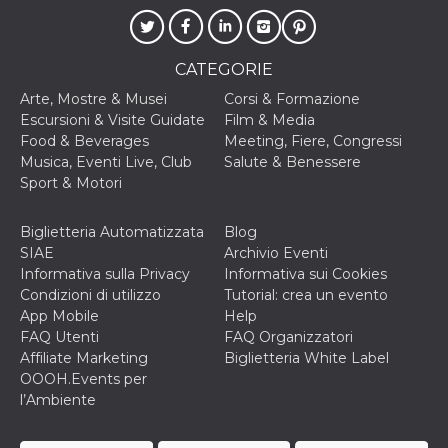
disabilitare 
.facebook.com
visualizzazi
delle inserz
Meta in base
sue attività 
CATEGORIE
web di terzi
Arte, Mostre & Musei
Corsi & Formazione
sb
2 anni
Identificazi
Meta
browser di
Platform Inc.
Escursioni & Visite Guidate
Film & Media
Facebook,
.facebook.com
Food & Beverages
Meeting, Fiere, Congressi
autenticazi
marketing e 
Musica, Eventi Live, Club
Salute & Benessere
cookie di
Sport & Motori
funzione spe
di Facebook
usida
.facebook.com
Sessione
raccoglie
Biglietteria Automatizzata
Blog
informazion
SIAE
Archivio Eventi
browser
dell'utente 
Informativa sulla Privacy
Informativa sui Cookies
dell'identifi
Condizioni di utilizzo
Tutorial: crea un evento
univoco, uti
per persona
App Mobile
Help
la pubblicit
FAQ Utenti
FAQ Organizzatori
gli utenti
Affiliate Marketing
Biglietteria White Label
xs
3 mesi
Utilizzato p
Meta
OOOH.Events per
mantenere 
Platform Inc.
sessione
.facebook.com
l’Ambiente
__cf_bm
29 minuti
Questo coo
Cloudflare
58
viene utiliz
Inc.