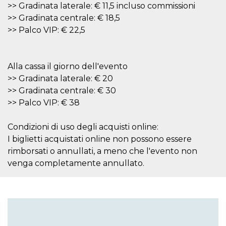
mese
viene
m.stripe.com
>> Gradinata laterale: € 11,5 incluso commissioni
generalmente
utilizzato per le
>> Gradinata centrale: € 18,5
prestazioni e
>> Palco VIP: € 22,5
l'ottimizzazione
dei servizi di
elaborazione
dei pagamenti,
facilitando la
memorizzazione
Alla cassa il giorno dell'evento
dei contenuti
>> Gradinata laterale: € 20
sul browser per
rendere le
>> Gradinata centrale: € 30
pagine più
veloci.
>> Palco VIP: € 38
CookieScriptConsent
4
Questo cookie
CookieScript
settimane
viene utilizzato
oooh.events
Condizioni di uso degli acquisti online:
2 giorni
dal servizio
Cookie-
I biglietti acquistati online non possono essere
Script.com per
ricordare le
rimborsati o annullati, a meno che l'evento non
preferenze di
venga completamente annullato.
consenso sui
cookie dei
visitatori. È
necessario che il
banner dei
cookie di
Cookie-
Script.com
funzioni