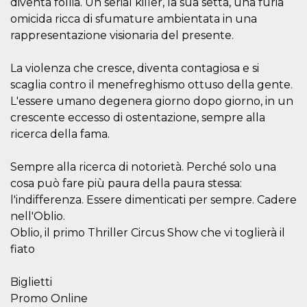
diventa follia. Un serial killer, la sua setta, una furia
.oooh.events
browser accetti i
omicida ricca di sfumature ambientata in una
cookie.
rappresentazione visionaria del presente.
PHPSESSID
Sessione
Cookie
PHP.net
generato da
oooh.events
applicazioni
La violenza che cresce, diventa contagiosa e si
basate sul
linguaggio PHP.
scaglia contro il menefreghismo ottuso della gente.
Si tratta di un
identificatore
L'essere umano degenera giorno dopo giorno, in un
generico
utilizzato per
crescente eccesso di ostentazione, sempre alla
mantenere le
ricerca della fama.
variabili di
sessione utente.
Normalmente è
un numero
Sempre alla ricerca di notorietà. Perché solo una
generato in
cosa può fare più paura della paura stessa:
modo casuale, il
modo in cui
l'indifferenza. Essere dimenticati per sempre. Cadere
viene utilizzato
può essere
nell'Oblio.
specifico per il
sito, ma un
Oblio, il primo Thriller Circus Show che vi toglierà il
buon esempio è
fiato
mantenere uno
stato di accesso
per un utente
tra le pagine.
Biglietti
Promo Online
m
1 anno 1
Questo cookie
Stripe