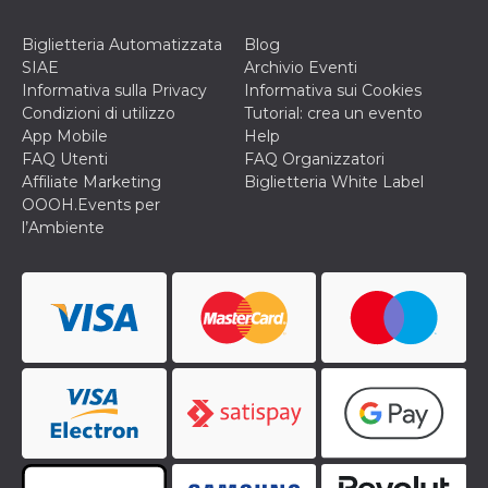
secondi
Cloudflare 
.hubspot.com
distinguere 
umani e bot
Biglietteria Automatizzata
Blog
vantaggioso 
SIAE
Archivio Eventi
sito Web, al
di effettuar
Informativa sulla Privacy
Informativa sui Cookies
rapporti val
Condizioni di utilizzo
Tutorial: crea un evento
sull'utilizzo
proprio sit
App Mobile
Help
FAQ Utenti
FAQ Organizzatori
_cfuvid
.hubspot.com
Sessione
Questo coo
viene utiliz
Affiliate Marketing
Biglietteria White Label
Cloudflare 
OOOH.Events per
monitorare 
utenti attra
l’Ambiente
le sessioni 
ottimizzare
l'esperienza
dell'utente
mantenendo
coerenza de
sessione e
fornendo se
personalizza
YSC
Sessione
Questo cook
Google LLC
impostato 
.youtube.com
YouTube pe
tenere tracc
delle
visualizzazi
video incorp