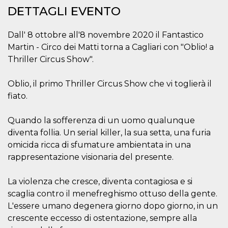
.oooh.events
browser accetti i
DETTAGLI EVENTO
cookie.
PHPSESSID
Sessione
Cookie
PHP.net
Dall' 8 ottobre all'8 novembre 2020 il Fantastico
generato da
oooh.events
applicazioni
Martin - Circo dei Matti torna a Cagliari con "Oblio! a
basate sul
linguaggio PHP.
Thriller Circus Show".
Si tratta di un
identificatore
generico
Oblio, il primo Thriller Circus Show che vi toglierà il
utilizzato per
mantenere le
fiato.
variabili di
sessione utente.
Normalmente è
Quando la sofferenza di un uomo qualunque
un numero
generato in
diventa follia. Un serial killer, la sua setta, una furia
modo casuale, il
modo in cui
omicida ricca di sfumature ambientata in una
viene utilizzato
rappresentazione visionaria del presente.
può essere
specifico per il
sito, ma un
buon esempio è
La violenza che cresce, diventa contagiosa e si
mantenere uno
scaglia contro il menefreghismo ottuso della gente.
stato di accesso
per un utente
L'essere umano degenera giorno dopo giorno, in un
tra le pagine.
crescente eccesso di ostentazione, sempre alla
m
1 anno 1
Questo cookie
Stripe