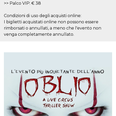
correttamente.
>> Palco VIP: € 38
Storage declaration
Condizioni di uso degli acquisti online:
Storage
Nome
Descrizione
I biglietti acquistati online non possono essere
type
rimborsati o annullati, a meno che l'evento non
fbssls_314278995690155
Session
storage
venga completamente annullato.
wpEmojiSettingsSupports
Session
storage
cn_uc__
Local
storage
Provider /
Nome
Scadenza
Descrizione
Dominio
c_user
4
Cookie di a
Meta
settimane
utente. Può
Platform Inc.
2 giorni
essere di se
.facebook.com