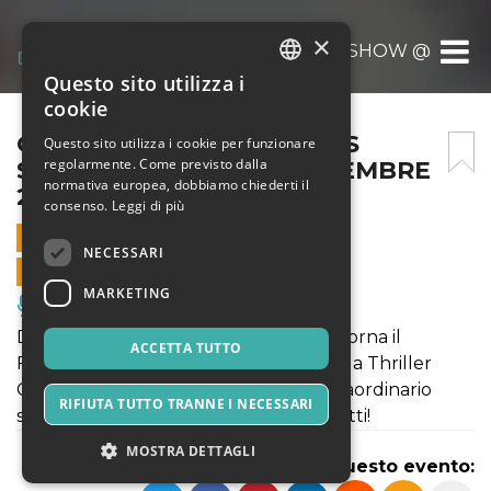
×
OBLIO A THRILLER CIRCUS SHOW @CAGLI
Questo sito utilizza i
ITALIAN
cookie
ENGLISH
OBLIO A THRILLER CIRCUS
Questo sito utilizza i cookie per funzionare
regolarmente. Come previsto dalla
SHOW @CAGLIARI 7 NOVEMBRE
SPANISH
normativa europea, dobbiamo chiederti il
2020
consenso.
Leggi di più
7 NOVEMBRE 2020 - 21:30
NECESSARI
VENDITE ONLINE TERMINATE
MARKETING
Musica, Eventi Live, Club
Dall' 8 ottobre all' 8 novembre 2020 torna il
ACCETTA TUTTO
Fantastico Martin a Cagliari con "Oblio! a Thriller
Circus Show". Non perdere questo straordinario
RIFIUTA TUTTO TRANNE I NECESSARI
spettacolo: acquista subito i tuoi biglietti!
MOSTRA DETTAGLI
Condividi questo evento: