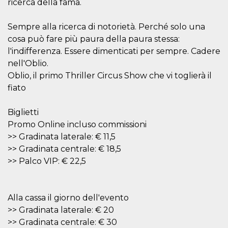
mese
viene
ricerca della fama.
m.stripe.com
generalmente
utilizzato per le
prestazioni e
Sempre alla ricerca di notorietà. Perché solo una
l'ottimizzazione
dei servizi di
cosa può fare più paura della paura stessa:
elaborazione
l'indifferenza. Essere dimenticati per sempre. Cadere
dei pagamenti,
facilitando la
nell'Oblio.
memorizzazione
dei contenuti
Oblio, il primo Thriller Circus Show che vi toglierà il
sul browser per
rendere le
fiato
pagine più
veloci.
Biglietti
CookieScriptConsent
4
Questo cookie
CookieScript
settimane
viene utilizzato
oooh.events
Promo Online incluso commissioni
2 giorni
dal servizio
>> Gradinata laterale: € 11,5
Cookie-
Script.com per
>> Gradinata centrale: € 18,5
ricordare le
preferenze di
>> Palco VIP: € 22,5
consenso sui
cookie dei
visitatori. È
necessario che il
banner dei
Alla cassa il giorno dell'evento
cookie di
Cookie-
>> Gradinata laterale: € 20
Script.com
>> Gradinata centrale: € 30
funzioni