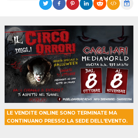
Necessari
Marketing
I cookie strettamente necessari o tecnici sono
indispensabili al funzionamento del sito. I
servizi qui presenti non potranno funzionare
senza.
Provider /
Nome
Scadenza
Descrizione
Dominio
cf_clearance
1 anno
Clearance
Cloudflare,
Cookie from
Inc.
CloudFlare
.oooh.events
stores the proof
of challenge
passed. It is
used to no
longer issue a
captcha or
jschallenge
challenge if
present. It is
required to
LE VENDITE ONLINE SONO TERMINATE MA
reach origin
CONTINUANO PRESSO LA SEDE DELL'EVENTO.
server.
wordpress_test_cookie
Sessione
Cookie di
Automattic
Wordpress,
Inc.
verifica che il