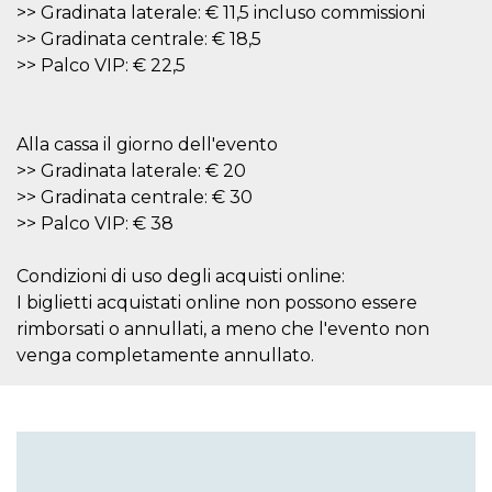
mese
viene
m.stripe.com
>> Gradinata laterale: € 11,5 incluso commissioni
generalmente
utilizzato per le
>> Gradinata centrale: € 18,5
prestazioni e
>> Palco VIP: € 22,5
l'ottimizzazione
dei servizi di
elaborazione
dei pagamenti,
facilitando la
memorizzazione
Alla cassa il giorno dell'evento
dei contenuti
>> Gradinata laterale: € 20
sul browser per
rendere le
>> Gradinata centrale: € 30
pagine più
veloci.
>> Palco VIP: € 38
CookieScriptConsent
4
Questo cookie
CookieScript
settimane
viene utilizzato
oooh.events
Condizioni di uso degli acquisti online:
2 giorni
dal servizio
Cookie-
I biglietti acquistati online non possono essere
Script.com per
ricordare le
rimborsati o annullati, a meno che l'evento non
preferenze di
venga completamente annullato.
consenso sui
cookie dei
visitatori. È
necessario che il
banner dei
cookie di
Cookie-
Script.com
funzioni