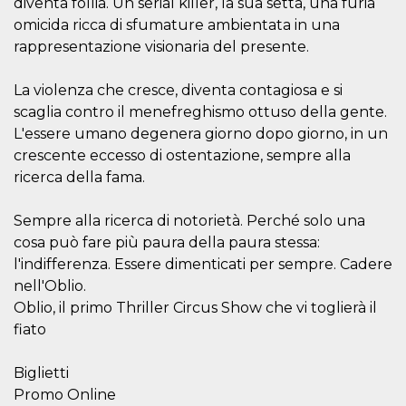
diventa follia. Un serial killer, la sua setta, una furia
.oooh.events
browser accetti i
omicida ricca di sfumature ambientata in una
cookie.
rappresentazione visionaria del presente.
PHPSESSID
Sessione
Cookie
PHP.net
generato da
oooh.events
applicazioni
La violenza che cresce, diventa contagiosa e si
basate sul
linguaggio PHP.
scaglia contro il menefreghismo ottuso della gente.
Si tratta di un
identificatore
L'essere umano degenera giorno dopo giorno, in un
generico
utilizzato per
crescente eccesso di ostentazione, sempre alla
mantenere le
ricerca della fama.
variabili di
sessione utente.
Normalmente è
un numero
Sempre alla ricerca di notorietà. Perché solo una
generato in
cosa può fare più paura della paura stessa:
modo casuale, il
modo in cui
l'indifferenza. Essere dimenticati per sempre. Cadere
viene utilizzato
può essere
nell'Oblio.
specifico per il
sito, ma un
Oblio, il primo Thriller Circus Show che vi toglierà il
buon esempio è
fiato
mantenere uno
stato di accesso
per un utente
tra le pagine.
Biglietti
Promo Online
m
1 anno 1
Questo cookie
Stripe