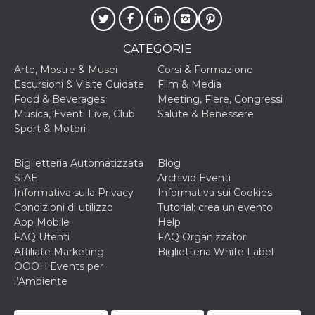
disabilitare 
.facebook.com
visualizzazi
delle inserz
Meta in base
sue attività 
CATEGORIE
web di terzi
Arte, Mostre & Musei
Corsi & Formazione
sb
2 anni
Identificazi
Meta
browser di
Platform Inc.
Escursioni & Visite Guidate
Film & Media
Facebook,
.facebook.com
Food & Beverages
Meeting, Fiere, Congressi
autenticazi
marketing e 
Musica, Eventi Live, Club
Salute & Benessere
cookie di
Sport & Motori
funzione spe
di Facebook
usida
.facebook.com
Sessione
raccoglie
Biglietteria Automatizzata
Blog
informazion
SIAE
Archivio Eventi
browser
dell'utente 
Informativa sulla Privacy
Informativa sui Cookies
dell'identifi
Condizioni di utilizzo
Tutorial: crea un evento
univoco, uti
per persona
App Mobile
Help
la pubblicit
FAQ Utenti
FAQ Organizzatori
gli utenti
Affiliate Marketing
Biglietteria White Label
xs
3 mesi
Utilizzato p
Meta
OOOH.Events per
mantenere 
Platform Inc.
sessione
.facebook.com
l’Ambiente
__cf_bm
29 minuti
Questo coo
Cloudflare
58
viene utiliz
Inc.