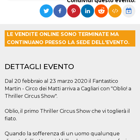
Condividi questo evento:
Necessari
Marketing
I cookie strettamente necessari o tecnici sono
indispensabili al funzionamento del sito. I
servizi qui presenti non potranno funzionare
LE VENDITE ONLINE SONO TERMINATE MA
senza.
CONTINUANO PRESSO LA SEDE DELL'EVENTO.
Provider /
Nome
Scadenza
Descrizione
Dominio
cf_clearance
1 anno
Clearance
Cloudflare,
DETTAGLI EVENTO
Cookie from
Inc.
CloudFlare
.oooh.events
stores the proof
of challenge
Dal 20 febbraio al 23 marzo 2020 il Fantastico
passed. It is
used to no
Martin - Circo dei Matti arriva a Cagliari con "Oblio! a
longer issue a
Thriller Circus Show".
captcha or
jschallenge
challenge if
present. It is
Oblio, il primo Thriller Circus Show che vi toglierà il
required to
reach origin
fiato.
server.
wordpress_test_cookie
Sessione
Cookie di
Automattic
Quando la sofferenza di un uomo qualunque
Wordpress,
Inc.
verifica che il