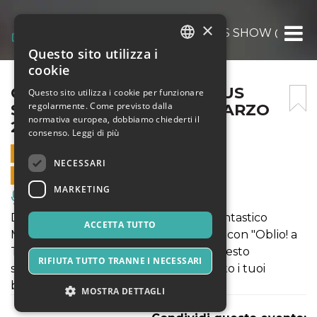
×
OBLIO – A THRILLER CIRCUS SHOW @CAGLI
Questo sito utilizza i
ITALIAN
cookie
ENGLISH
OBLIO – A THRILLER CIRCUS
Questo sito utilizza i cookie per funzionare
regolarmente. Come previsto dalla
SHOW @CAGLIARI IL 12 MARZO
SPANISH
normativa europea, dobbiamo chiederti il
2020
consenso.
Leggi di più
12 MARZO 2020 - 21:30
NECESSARI
VENDITE ONLINE TERMINATE
MARKETING
Musica, Eventi Live, Club
Dal 20 febbraio al 23 marzo 2020 il Fantastico
ACCETTA TUTTO
Martin - Circo dei Matti arriva a Cagliari con "Oblio! a
Thriller Circus Show". Non perdere questo
RIFIUTA TUTTO TRANNE I NECESSARI
straordinario spettacolo: acquista subito i tuoi
biglietti!
MOSTRA DETTAGLI