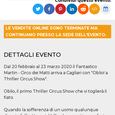
Condividi questo evento:
Necessari
Marketing
I cookie strettamente necessari o tecnici sono
indispensabili al funzionamento del sito. I
servizi qui presenti non potranno funzionare
LE VENDITE ONLINE SONO TERMINATE MA
senza.
CONTINUANO PRESSO LA SEDE DELL'EVENTO.
Provider /
Nome
Scadenza
Descrizione
Dominio
cf_clearance
1 anno
Clearance
Cloudflare,
DETTAGLI EVENTO
Cookie from
Inc.
CloudFlare
.oooh.events
stores the proof
of challenge
Dal 20 febbraio al 23 marzo 2020 il Fantastico
passed. It is
used to no
Martin - Circo dei Matti arriva a Cagliari con "Oblio! a
longer issue a
Thriller Circus Show".
captcha or
jschallenge
challenge if
present. It is
Oblio, il primo Thriller Circus Show che vi toglierà il
required to
reach origin
fiato.
server.
wordpress_test_cookie
Sessione
Cookie di
Automattic
Quando la sofferenza di un uomo qualunque
Wordpress,
Inc.
verifica che il