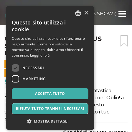
×
OBLIO – A THRILLER CIRCUS SHOW @CAGLI
Questo sito utilizza i
ITALIAN
cookie
ENGLISH
OBLIO – A THRILLER CIRCUS
Questo sito utilizza i cookie per funzionare
regolarmente. Come previsto dalla
SHOW @CAGLIARI IL 28
SPANISH
normativa europea, dobbiamo chiederti il
FEBBRAIO 2020
consenso.
Leggi di più
28 FEBBRAIO 2020 - 21:30
NECESSARI
VENDITE ONLINE TERMINATE
MARKETING
Musica, Eventi Live, Club
Dal 20 febbraio al 23 marzo 2020 il Fantastico
ACCETTA TUTTO
Martin - Circo dei Matti arriva a Cagliari con "Oblio! a
Thriller Circus Show". Non perdere questo
RIFIUTA TUTTO TRANNE I NECESSARI
straordinario spettacolo: acquista subito i tuoi
biglietti!
MOSTRA DETTAGLI