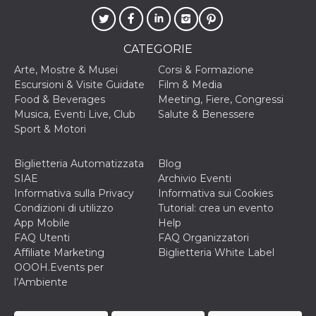
disabilitare 
.facebook.com
visualizzazi
delle inserz
Meta in base
sue attività 
CATEGORIE
web di terzi
Arte, Mostre & Musei
Corsi & Formazione
sb
2 anni
Identificazi
Meta
browser di
Platform Inc.
Escursioni & Visite Guidate
Film & Media
Facebook,
.facebook.com
Food & Beverages
Meeting, Fiere, Congressi
autenticazi
marketing e 
Musica, Eventi Live, Club
Salute & Benessere
cookie di
Sport & Motori
funzione spe
di Facebook
usida
.facebook.com
Sessione
raccoglie
Biglietteria Automatizzata
Blog
informazion
SIAE
Archivio Eventi
browser
dell'utente 
Informativa sulla Privacy
Informativa sui Cookies
dell'identifi
Condizioni di utilizzo
Tutorial: crea un evento
univoco, uti
per persona
App Mobile
Help
la pubblicit
FAQ Utenti
FAQ Organizzatori
gli utenti
Affiliate Marketing
Biglietteria White Label
xs
3 mesi
Utilizzato p
Meta
OOOH.Events per
mantenere 
Platform Inc.
sessione
.facebook.com
l’Ambiente
__cf_bm
29 minuti
Questo coo
Cloudflare
58
viene utiliz
Inc.