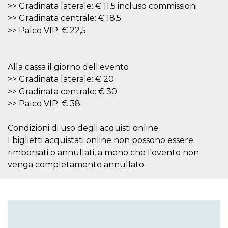
mese
viene
m.stripe.com
>> Gradinata laterale: € 11,5 incluso commissioni
generalmente
utilizzato per le
>> Gradinata centrale: € 18,5
prestazioni e
>> Palco VIP: € 22,5
l'ottimizzazione
dei servizi di
elaborazione
dei pagamenti,
facilitando la
memorizzazione
Alla cassa il giorno dell'evento
dei contenuti
>> Gradinata laterale: € 20
sul browser per
rendere le
>> Gradinata centrale: € 30
pagine più
veloci.
>> Palco VIP: € 38
CookieScriptConsent
4
Questo cookie
CookieScript
settimane
viene utilizzato
oooh.events
Condizioni di uso degli acquisti online:
2 giorni
dal servizio
Cookie-
I biglietti acquistati online non possono essere
Script.com per
ricordare le
rimborsati o annullati, a meno che l'evento non
preferenze di
venga completamente annullato.
consenso sui
cookie dei
visitatori. È
necessario che il
banner dei
cookie di
Cookie-
Script.com
funzioni