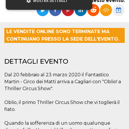
Condividi questo evento:
MOSTRA DETTAGLI
Necessari
Marketing
Non classificati
LE VENDITE ONLINE SONO TERMINATE MA
CONTINUANO PRESSO LA SEDE DELL'EVENTO.
I cookie strettamente necessari o tecnici sono
indispensabili al funzionamento del sito. I
servizi qui presenti non potranno funzionare
senza.
DETTAGLI EVENTO
Provider /
Nome
Scadenza
Descrizione
Dominio
Dal 20 febbraio al 23 marzo 2020 il Fantastico
cf_clearance
1 anno
Clearance
Cloudflare,
Cookie from
Inc.
Martin - Circo dei Matti arriva a Cagliari con "Oblio! a
CloudFlare
.oooh.events
Thriller Circus Show".
stores the proof
of challenge
passed. It is
used to no
Oblio, il primo Thriller Circus Show che vi toglierà il
longer issue a
captcha or
fiato.
jschallenge
challenge if
present. It is
Quando la sofferenza di un uomo qualunque
required to
reach origin