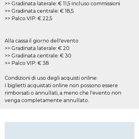
>> Gradinata laterale: € 11,5 incluso commissioni
per un utente
tra le pagine.
>> Gradinata centrale: € 18,5
CookieScriptConsent
4
Questo cookie
>> Palco VIP: € 22,5
CookieScript
settimane
viene utilizzato
oooh.events
2 giorni
dal servizio
Cookie-
Script.com per
ricordare le
Alla cassa il giorno dell'evento
preferenze di
>> Gradinata laterale: € 20
consenso sui
cookie dei
>> Gradinata centrale: € 30
visitatori. È
necessario che il
>> Palco VIP: € 38
banner dei
cookie di
Cookie-
Condizioni di uso degli acquisti online:
Script.com
funzioni
I biglietti acquistati online non possono essere
correttamente.
rimborsati o annullati, a meno che l'evento non
m
1 anno 1
Questo cookie
Stripe
venga completamente annullato.
mese
viene
m.stripe.com
generalmente
utilizzato per le
prestazioni e
l'ottimizzazione
dei servizi di
elaborazione
dei pagamenti,
facilitando la