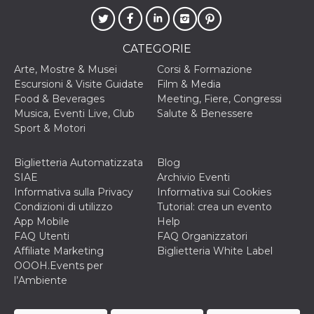
oo
5 anni
consente
Meta
all'utente di
Platform Inc.
disabilitare 
.facebook.com
visualizzazi
CATEGORIE
delle inserz
Meta in base
Arte, Mostre & Musei
Corsi & Formazione
sue attività 
Escursioni & Visite Guidate
Film & Media
web di terzi
Food & Beverages
Meeting, Fiere, Congressi
sb
1 anno 11
Identificazi
Meta
Musica, Eventi Live, Club
Salute & Benessere
mesi
browser di
Platform Inc.
Facebook,
Sport & Motori
.facebook.com
autenticazi
marketing e 
cookie di
Biglietteria Automatizzata
Blog
funzione spe
di Facebook
SIAE
Archivio Eventi
Informativa sulla Privacy
Informativa sui Cookies
usida
.facebook.com
Sessione
raccoglie
informazion
Condizioni di utilizzo
Tutorial: crea un evento
browser
App Mobile
Help
dell'utente 
dell'identifi
FAQ Utenti
FAQ Organizzatori
univoco, uti
Affiliate Marketing
Biglietteria White Label
per persona
la pubblicit
OOOH.Events per
gli utenti
l’Ambiente
xs
2 mesi 4
Utilizzato p
Meta
settimane
mantenere 
Platform Inc.