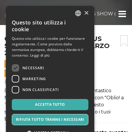
×
OBLIO – A THRILLER CIRCUS SHOW @CAGLI
Questo sito utilizza i
ITALIAN
cookie
ENGLISH
OBLIO – A THRILLER CIRCUS
Questo sito utilizza i cookie per funzionare
regolarmente. Come previsto dalla
SHOW @CAGLIARI IL 7 MARZO
SPANISH
normativa europea, dobbiamo chiederti il
2020
consenso.
Leggi di più
7 MARZO 2020 - 21:30
NECESSARI
VENDITE ONLINE TERMINATE
MARKETING
Musica, Eventi Live, Club
NON CLASSIFICATI
Dal 20 febbraio al 23 marzo 2020 il Fantastico
Martin - Circo dei Matti arriva a Cagliari con "Oblio! a
Thriller Circus Show". Non perdere questo
ACCETTA TUTTO
straordinario spettacolo: acquista subito i tuoi
biglietti!
RIFIUTA TUTTO TRANNE I NECESSARI