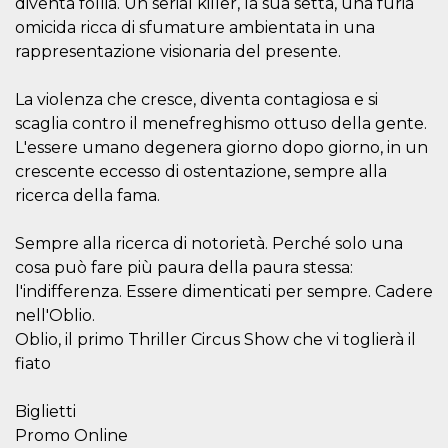
diventa follia. Un serial killer, la sua setta, una furia
server.
omicida ricca di sfumature ambientata in una
wordpress_test_cookie
Sessione
Cookie di
Automattic
rappresentazione visionaria del presente.
Wordpress,
Inc.
verifica che il
.oooh.events
browser accetti i
cookie.
La violenza che cresce, diventa contagiosa e si
scaglia contro il menefreghismo ottuso della gente.
PHPSESSID
Sessione
Cookie
PHP.net
generato da
oooh.events
L'essere umano degenera giorno dopo giorno, in un
applicazioni
basate sul
crescente eccesso di ostentazione, sempre alla
linguaggio PHP.
ricerca della fama.
Si tratta di un
identificatore
generico
utilizzato per
Sempre alla ricerca di notorietà. Perché solo una
mantenere le
cosa può fare più paura della paura stessa:
variabili di
sessione utente.
l'indifferenza. Essere dimenticati per sempre. Cadere
Normalmente è
un numero
nell'Oblio.
generato in
modo casuale, il
Oblio, il primo Thriller Circus Show che vi toglierà il
modo in cui
fiato
viene utilizzato
può essere
specifico per il
sito, ma un
Biglietti
buon esempio è
Promo Online
mantenere uno
stato di accesso