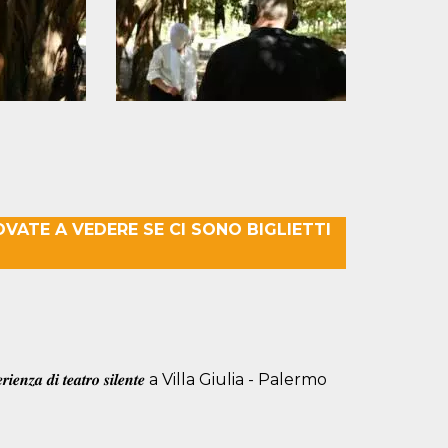
ROVATE A VEDERE SE CI SONO BIGLIETTI
𝒏𝒛𝒂 𝒅𝒊 𝒕𝒆𝒂𝒕𝒓𝒐 𝒔𝒊𝒍𝒆𝒏𝒕𝒆 a Villa Giulia - Palermo