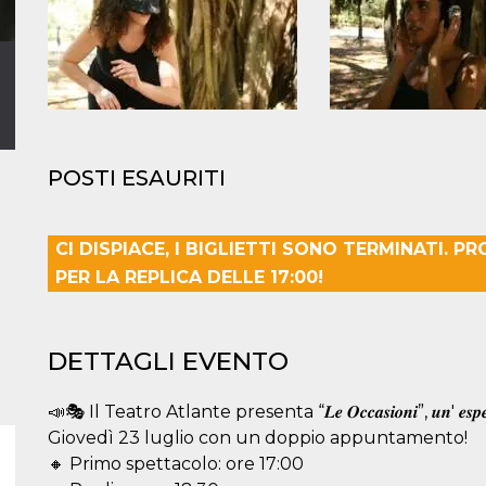
POSTI ESAURITI
CI DISPIACE, I BIGLIETTI SONO TERMINATI. P
PER LA REPLICA DELLE 17:00!
DETTAGLI EVENTO
📣🎭 Il Teatro Atlante presenta “𝑳𝒆 𝑶𝒄𝒄𝒂𝒔𝒊𝒐𝒏𝒊”, 𝒖𝒏' 𝒆𝒔𝒑𝒆𝒓𝒊𝒆
Giovedì 23 luglio con un doppio appuntamento!
🔸 Primo spettacolo: ore 17:00