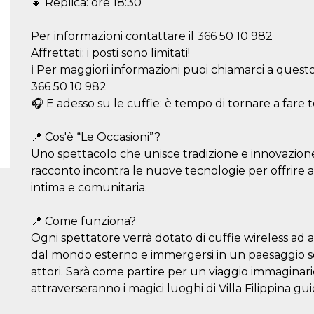
🔸 Replica: ore 18:30
Per informazioni contattare il 366 50 10 982
Affrettati: i posti sono limitati!
ℹ️ Per maggiori informazioni puoi chiamarci a ques
366 50 10 982
🎧 E adesso su le cuffie: è tempo di tornare a fare t
📍 Cos'è “Le Occasioni”?
Uno spettacolo che unisce tradizione e innovazione:
racconto incontra le nuove tecnologie per offrire 
intima e comunitaria.
📍 Come funziona?
Ogni spettatore verrà dotato di cuffie wireless ad a
dal mondo esterno e immergersi in un paesaggio son
attori. Sarà come partire per un viaggio immaginario
attraverseranno i magici luoghi di Villa Filippina guid