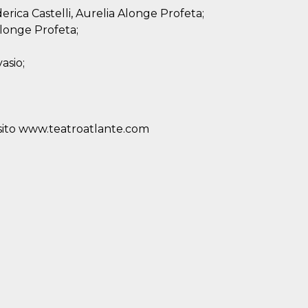
derica Castelli, Aurelia Alonge Profeta;
 Alonge Profeta;
asio;
o sito www.teatroatlante.com