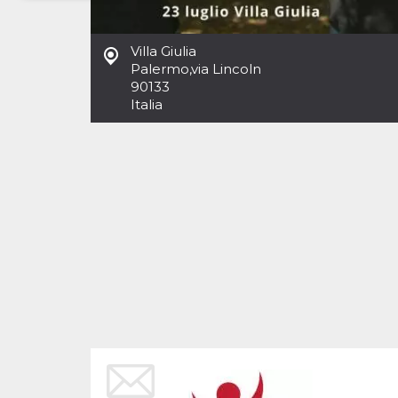
Necessari
Marketing
Villa Giulia
I cookie strettamente necessari o tecnici sono
Palermo
,
via Lincoln
indispensabili al funzionamento del sito. I
90133
servizi qui presenti non potranno funzionare
Italia
senza.
Provider /
Nome
Scadenza
Descrizione
Dominio
cf_clearance
1 anno
Clearance
Cloudflare,
Cookie from
Inc.
CloudFlare
.oooh.events
stores the proof
of challenge
passed. It is
used to no
longer issue a
captcha or
jschallenge
challenge if
present. It is
required to
reach origin
server.
wordpress_test_cookie
Sessione
Cookie di
Automattic
Wordpress,
Inc.
verifica che il