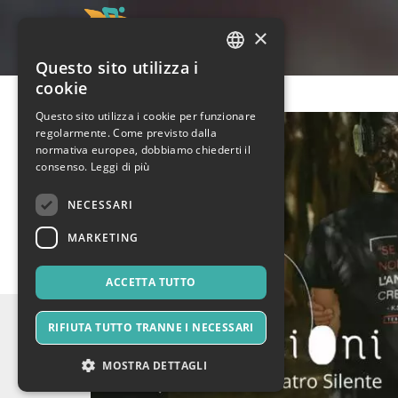
×
Questo sito utilizza i
ITALIAN
cookie
ENGLISH
Questo sito utilizza i cookie per funzionare
regolarmente. Come previsto dalla
SPANISH
normativa europea, dobbiamo chiederti il
consenso.
Leggi di più
NECESSARI
MARKETING
ACCETTA TUTTO
RIFIUTA TUTTO TRANNE I NECESSARI
MOSTRA DETTAGLI