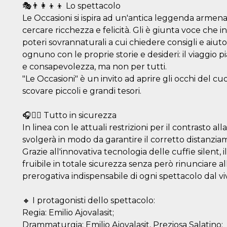
🎭👨‍👩‍👦‍👦 Lo spettacolo
Le Occasioni si ispira ad un'antica leggenda arme
cercare ricchezza e felicità. Gli è giunta voce che in
poteri sovrannaturali a cui chiedere consigli e aiuto
ognuno con le proprie storie e desideri: il viaggio
e consapevolezza, ma non per tutti.
"Le Occasioni" è un invito ad aprire gli occhi del cu
scovare piccoli e grandi tesori.
🎧👍🏻 Tutto in sicurezza
In linea con le attuali restrizioni per il contrasto al
svolgerà in modo da garantire il corretto distanziam
Grazie all'innovativa tecnologia delle cuffie silen
fruibile in totale sicurezza senza però rinunciare al
prerogativa indispensabile di ogni spettacolo dal vi
🔸 I protagonisti dello spettacolo:
Regia: Emilio Ajovalasit;
Drammaturgia: Emilio Ajovalasit, Preziosa Salatino;