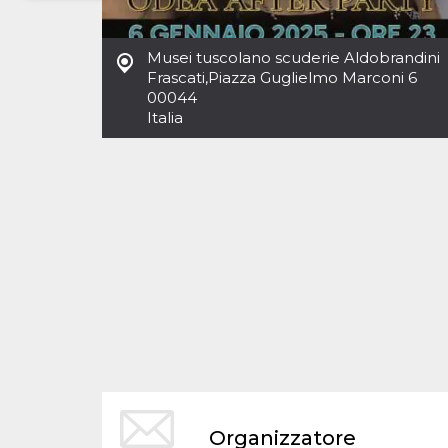
Necessari
Marketing
Musei tuscolano scuderie Aldobrandini
I cookie strettamente necessari o tecnici sono
Frascati
,
Piazza Guglielmo Marconi 6
indispensabili al funzionamento del sito. I
00044
servizi qui presenti non potranno funzionare
Italia
senza.
Provider /
Nome
Scadenza
Descrizione
Dominio
cf_clearance
1 anno
Clearance
Cloudflare,
Cookie from
Inc.
CloudFlare
.oooh.events
stores the proof
of challenge
passed. It is
used to no
longer issue a
captcha or
jschallenge
challenge if
present. It is
required to
reach origin
server.
wordpress_test_cookie
Sessione
Cookie di
Automattic
Organizzatore
Wordpress,
Inc.
verifica che il