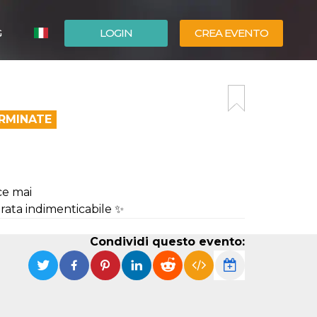
G
LOGIN
CREA EVENTO
ESPAÑOL
ENGLISH
ERMINATE
ce mai
erata indimenticabile ✨
Condividi questo evento: