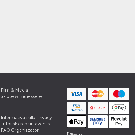
Film & Media
Salute & Benessere
Informativa sulla Privacy
Tutorial: crea un evento
FAQ Organizzatori
Trustpilot