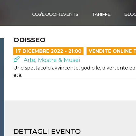
COS’È OOOH.EVENTS
TARIFFE
BLO
ODISSEO
17 DICEMBRE 2022 - 21:00
VENDITE ONLINE 
Arte, Mostre & Musei
Uno spettacolo avvincente, godibile, divertente ed
età.
DETTAGLI EVENTO