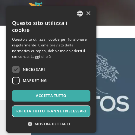
×
Questo sito utilizza i
ITALIAN
cookie
ENGLISH
Questo sito utilizza i cookie per funzionare
regolarmente. Come previsto dalla
SPANISH
normativa europea, dobbiamo chiederti il
consenso.
Leggi di più
NECESSARI
MARKETING
ACCETTA TUTTO
RIFIUTA TUTTO TRANNE I NECESSARI
MOSTRA DETTAGLI