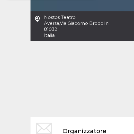
Necessari
Marketing
Nostos Teatro
I cookie strettamente necessari o tecnici sono
Aversa
,
Via Giacomo Brodolini
indispensabili al funzionamento del sito. I
81032
servizi qui presenti non potranno funzionare
Italia
senza.
Provider /
Nome
Scadenza
Descrizione
Dominio
cf_clearance
1 anno
Clearance
Cloudflare,
Cookie from
Inc.
CloudFlare
.oooh.events
stores the proof
of challenge
passed. It is
used to no
longer issue a
captcha or
jschallenge
challenge if
present. It is
required to
reach origin
server.
wordpress_test_cookie
Sessione
Cookie di
Automattic
Organizzatore
Wordpress,
Inc.
verifica che il