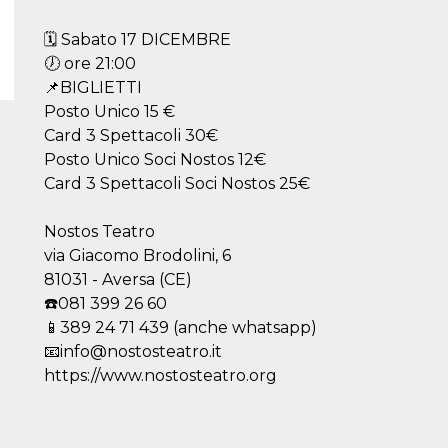
🗓️ Sabato 17 DICEMBRE
🕖 ore 21:00
📌BIGLIETTI
Posto Unico 15 €
Card 3 Spettacoli 30€
Posto Unico Soci Nostos 12€
Card 3 Spettacoli Soci Nostos 25€
Nostos Teatro
via Giacomo Brodolini, 6
81031 - Aversa (CE)
☎️081 399 26 60
📱389 24 71 439 (anche whatsapp)
📧info@nostosteatro.it
https://www.nostosteatro.org