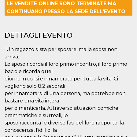
LE VENDITE ONLINE SONO TERMINATE MA
server.
CONTINUANO PRESSO LA SEDE DELL'EVENTO
wordpress_test_cookie
Sessione
Cookie di
Automattic
Wordpress,
Inc.
verifica che il
.oooh.events
browser accetti i
cookie.
DETTAGLI EVENTO
PHPSESSID
Sessione
Cookie
PHP.net
generato da
oooh.events
applicazioni
"Un ragazzo si sta per sposare, ma la sposa non
basate sul
linguaggio PHP.
arriva.
Si tratta di un
Lo sposo ricorda il loro primo incontro, il loro primo
identificatore
generico
bacio e ricorda quel
utilizzato per
mantenere le
giorno in cui si è innamorato per tutta la vita. Ci
variabili di
vogliono solo 8.2 secondi
sessione utente.
Normalmente è
per innamorarsi di una persona, ma potrebbe non
un numero
generato in
bastare una vita intera
modo casuale, il
modo in cui
per dimenticarla. Attraverso situazioni comiche,
viene utilizzato
drammatiche e surreali, lo
può essere
specifico per il
sposo racconta le diverse fasi del loro rapporto: la
sito, ma un
buon esempio è
conoscenza, l'idillio, la
mantenere uno
stato di accesso