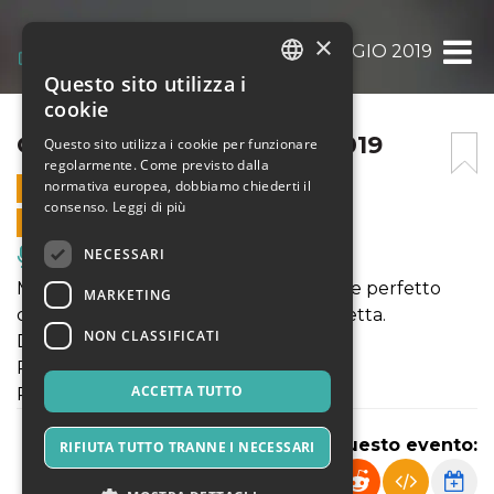
×
OGGI SPOSO 4 MAGGIO 2019
Questo sito utilizza i
ITALIAN
cookie
ENGLISH
OGGI SPOSO 4 MAGGIO 2019
Questo sito utilizza i cookie per funzionare
regolarmente. Come previsto dalla
SPANISH
normativa europea, dobbiamo chiederti il
4 MAGGIO 2019 - 21:00
consenso.
Leggi di più
VENDITE ONLINE TERMINATE
NECESSARI
Musica, Eventi Live, Club
Monologo brillante e ironico sull’amore perfetto
MARKETING
che esiste solo nella sua forma imperfetta.
NON CLASSIFICATI
DI E CON: Matteo Cirillo
REGIA: Duilio Paciello
ACCETTA TUTTO
PRODUZIONE: Progetto Goldstein
Condividi questo evento:
RIFIUTA TUTTO TRANNE I NECESSARI