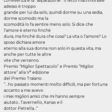
convivenza e la “separazione“. Il letto matrimoniale
per un utente
adesso è troppo
tra le pagine.
grande per lui da solo, quindi dorme su una sedia,
CookieScriptConsent
4
Questo cookie
CookieScript
settimane
viene utilizzato
dorme scomodo ma la
oooh.events
2 giorni
dal servizio
scomodità lo fa sentire meno solo. Si dice che
Cookie-
Script.com per
l’amore è eterno finchè
ricordare le
preferenze di
dura, ma finchè dura che cosa? La vita o l’amore? Lo
consenso sui
sposo dichiara amore
cookie dei
visitatori. È
eterno alla sua donna non solo in questa vita, ma
necessario che il
banner dei
anche per tutte le altre
cookie di
Cookie-
vite che verranno.
Script.com
Premio “Miglior Spettacolo” e Premio “Miglior
funzioni
correttamente.
attore” alla V° edizione
m
1 anno 1
Questo cookie
Stripe
del Premio Traiano.
mese
viene
m.stripe.com
“…ho passato momenti molto difficili, ma per fortuna
generalmente
utilizzato per le
accanto a me avevo
prestazioni e
l'ottimizzazione
i miei migliori amici che mi hanno sempre
dei servizi di
aiutato...Tavernello, Xanax e il
elaborazione
dei pagamenti,
dottor Petrella...”
facilitando la