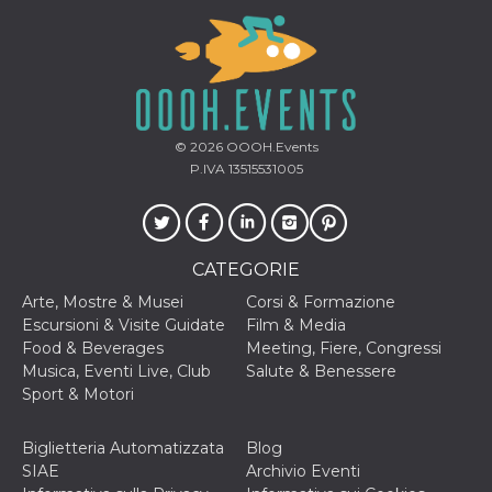
sessione
.facebook.com
VISITOR_INFO1_LIVE
5 mesi 4
Questo cook
Google LLC
settimane
impostato 
.youtube.com
Youtube pe
tenere tracc
delle prefe
dell'utente p
video di Yo
incorporati 
© 2026
OOOH.Events
siti; può an
P.IVA 13515531005
determinare 
visitatore de
web sta
utilizzando 
nuova o la
vecchia ver
dell'interfac
CATEGORIE
Youtube.
Arte, Mostre & Musei
Corsi & Formazione
VISITOR_PRIVACY_METADATA
5 mesi 4
Questo coo
YouTube
Escursioni & Visite Guidate
Film & Media
settimane
viene utiliz
.youtube.com
per memori
Food & Beverages
Meeting, Fiere, Congressi
le scelte di
Musica, Eventi Live, Club
Salute & Benessere
consenso e
privacy dell
Sport & Motori
per la loro
interazione 
sito. Registr
Biglietteria Automatizzata
Blog
sul consens
visitatore r
SIAE
Archivio Eventi
a varie poli