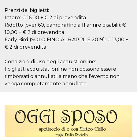
memorizzazione
dei contenuti
sul browser per
Prezzi dei biglietti:
rendere le
Intero: € 16,00 + € 2 di prevendita
pagine più
veloci.
Ridotto (over 60, bambini fino a 11 anni e disabili): €
10,00 + € 2 di prevendita
Storage declaration
Early Bird (SOLO FINO AL 6 APRILE 2019): € 13,00 +
Nome
Storage type
Descrizione
€ 2 di prevendita
wpEmojiSettingsSupports
Archiviazione
di sessione
Condizioni di uso degli acquisti online:
cn_uc__
Archiviazione
I biglietti acquistati online non possono essere
locale
rimborsati o annullati, a meno che l'evento non
fbssls_314278995690155
Archiviazione
di sessione
venga completamente annullato.
Provider /
Nome
Scadenza
Descrizione
Dominio
__Secure-
.youtube.com
5 mesi 4
YNID
settimane
Provider /
Nome
Scadenza
Descrizione
Dominio