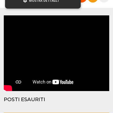
MOSTRA DETTAGLI
Necessari
Marketing
Non classificati
I cookie strettamente necessari o tecnici sono
indispensabili al funzionamento del sito. I
servizi qui presenti non potranno funzionare
senza.
Provider /
Nome
Scadenza
Descrizione
Dominio
cf_clearance
1 anno
Clearance
Cloudflare,
Cookie from
Inc.
CloudFlare
.oooh.events
stores the proof
of challenge
passed. It is
used to no
longer issue a
captcha or
POSTI ESAURITI
jschallenge
challenge if
present. It is
required to
reach origin