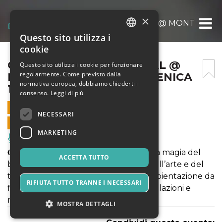
×
OLTRE LA ROCCA FESTIVAL @ MONTECATI
Questo sito utilizza i
ITALIAN
cookie
ENGLISH
OLTRE LA ROCCA FESTIVAL @
Questo sito utilizza i cookie per funzionare
regolarmente. Come previsto dalla
MONTECATINI ALTO DOMENICA
SPANISH
normativa europea, dobbiamo chiederti il
12 SETTEMBRE ORE 20
consenso.
Leggi di più
12 SETTEMBRE 2021 - 20:00
NECESSARI
VENDITE ONLINE TERMINATE
MARKETING
Musica, Eventi Live, Club
𝐎𝐥𝐭𝐫𝐞 𝐥𝐚 𝐑𝐨𝐜𝐜𝐚 è la storia di un sogno, è la magia del
ACCETTA TUTTO
borgo di Montecatini Alto, è la festa dell’arte e del
teatro. Due giorni, 11 e 12 /09, in un’ambientazione da
RIFIUTA TUTTO TRANNE I NECESSARI
fiaba, tra artisti di strada, buskers, installazioni e
mercato dell’artigianato
MOSTRA DETTAGLI