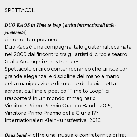
o persistent
30 giorni
SPETTACOLI
datr
2 anni
Questo coo
Meta
identifica il
Platform Inc.
𝑫𝑼𝑶 𝑲𝑨𝑶𝑺 𝒊𝒏 𝑻𝒊𝒎𝒆 𝒕𝒐 𝒍𝒐𝒐𝒑 ( 𝒂𝒓𝒕𝒊𝒔𝒕𝒊 𝒊𝒏𝒕𝒆𝒓𝒏𝒂𝒛𝒊𝒐𝒏𝒂𝒍𝒊 𝒊𝒕𝒂𝒍𝒐-
browser che
.facebook.com
connette a
𝒈𝒖𝒆𝒕𝒆𝒎𝒂𝒍𝒂)
Facebook. 
direttament
circo contemporaneo
legato alla 
Duo Kaos è una compagnia italo guatemalteca nata
Facebook
dell'utente.
nel 2009 dall'incontro tra gli artisti di circo e teatro
Facebook s
che viene
Giulia Arcangeli e Luis Paredes.
utilizzato p
aiutare con 
Spettacolo di circo contemporaneo che unisce con
sicurezza e a
grande eleganza le discipline del mano a mano,
di accesso
sospette, in
della manipolazione di ruote e della bicicletta
particolare p
rilevamento
acrobatica. Fine e poetico “Time to Loop”, ci
bot che ten
trasporterà in un mondo immaginario.
di accedere 
servizio. F
Vincitore Primo Premio Orango Bando 2015,
afferma anc
il profilo
Vincitore Primo Premio della Giuria 17°
comportame
associato a
Internationalen Kleinkunstfestival 2016.
ciascun coo
datr viene
eliminato d
𝑶𝒑𝒖𝒔 𝒃𝒂𝒏𝒅 vi offre una inusuale confraternita di frati
giorni. Que