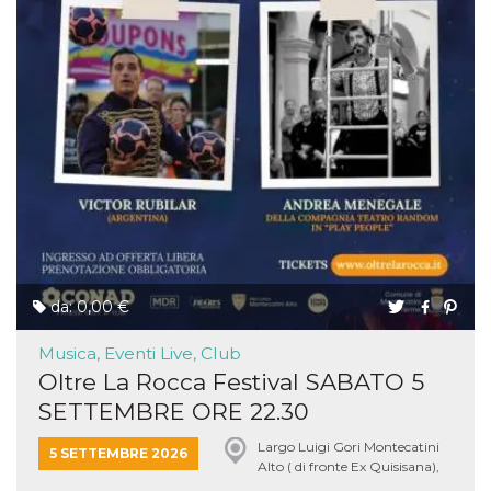
da: 0,00 €
Musica, Eventi Live, Club
Oltre La Rocca Festival SABATO 5
SETTEMBRE ORE 22.30
Largo Luigi Gori Montecatini
5 SETTEMBRE 2026
Alto ( di fronte Ex Quisisana),
Montecatini Terme