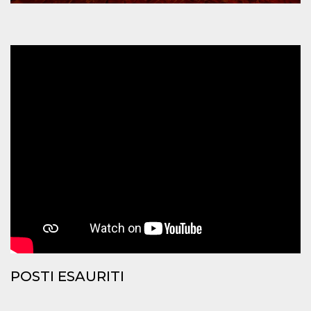
mese
viene
m.stripe.com
generalmente
utilizzato per le
prestazioni e
l'ottimizzazione
dei servizi di
elaborazione
dei pagamenti,
facilitando la
memorizzazione
dei contenuti
sul browser per
rendere le
pagine più
veloci.
CookieScriptConsent
4
Questo cookie
CookieScript
settimane
viene utilizzato
oooh.events
2 giorni
dal servizio
Cookie-
Script.com per
ricordare le
preferenze di
consenso sui
cookie dei
visitatori. È
necessario che il
banner dei
POSTI ESAURITI
cookie di
Cookie-
Script.com
funzioni