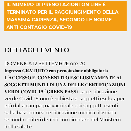
correttamente.
IL NUMERO DI PRENOTAZIONI ON LINE È
Storage declaration
TERMINATO PER IL RAGGIUNGIMENTO DELLA
MASSIMA CAPIENZA, SECONDO LE NORME
Storage
Nome
Descrizione
type
ANTI CONTAGIO COVID-19
fbssls_314278995690155
Session
storage
wpEmojiSettingsSupports
Session
DETTAGLI EVENTO
storage
cn_uc__
Local
DOMENICA 12 SETTEMBRE ore 20
storage
𝐈𝐧𝐠𝐫𝐞𝐬𝐬𝐨 𝐆𝐑𝐀𝐓𝐔𝐈𝐓𝐎 𝐜𝐨𝐧 𝐩𝐫𝐞𝐧𝐨𝐭𝐚𝐳𝐢𝐨𝐧𝐞 𝐨𝐛𝐛𝐥𝐢𝐠𝐚𝐭𝐨𝐫𝐢𝐚
𝐋’𝐀𝐂𝐂𝐄𝐒𝐒𝐎 𝐄’ 𝐂𝐎𝐍𝐒𝐄𝐍𝐓𝐈𝐓𝐎 𝐄𝐒𝐂𝐋𝐔𝐒𝐈𝐕𝐀𝐌𝐄𝐍𝐓𝐄 𝐀𝐈
𝐒𝐎𝐆𝐆𝐄𝐓𝐓𝐈 𝐌𝐔𝐍𝐈𝐓𝐈 𝐃𝐈 𝐔𝐍𝐀 𝐃𝐄𝐋𝐋𝐄 𝐂𝐄𝐑𝐓𝐈𝐅𝐈𝐂𝐀𝐙𝐈𝐎𝐍𝐈
𝐕𝐄𝐑𝐃𝐈 𝐂𝐎𝐕𝐈𝐃-𝟏𝟗 ( 𝐆𝐑𝐄𝐄𝐍 𝐏𝐀𝐒𝐒) La certificazione
verde Covid-19 non è richiesta ai soggetti esclusi per
età dalla campagna vaccinale e ai soggetti esenti
Provider /
Nome
Scadenza
Descrizione
sulla base idonea certificazione medica rilasciata
Dominio
secondo i criteri definiti con circolare del Ministero
c_user
4
Cookie di a
Meta
settimane
utente. Può
della salute.
Platform Inc.
2 giorni
essere di se
.facebook.com