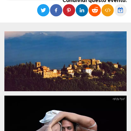
Condividi questo evento:
Necessari
Marketing
I cookie strettamente necessari o tecnici sono
indispensabili al funzionamento del sito. I
servizi qui presenti non potranno funzionare
senza.
Provider /
Nome
Scadenza
Descrizione
Dominio
cf_clearance
1 anno
Clearance
Cloudflare,
Cookie from
Inc.
CloudFlare
.oooh.events
stores the proof
of challenge
passed. It is
used to no
longer issue a
captcha or
jschallenge
challenge if
present. It is
required to
reach origin
server.
wordpress_test_cookie
Sessione
Cookie di
Automattic
Wordpress,
Inc.
verifica che il