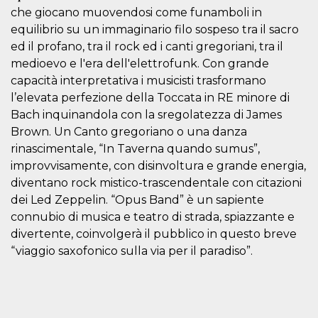
cookie viene
che giocano muovendosi come funamboli in
anche trami
equilibrio su un immaginario filo sospeso tra il sacro
piace e altri
pulsanti e t
ed il profano, tra il rock ed i canti gregoriani, tra il
Facebook
posizionati 
medioevo e l'era dell'elettrofunk. Con grande
molti siti W
diversi.
capacità interpretativa i musicisti trasformano
l’elevata perfezione della Toccata in RE minore di
dpr
.facebook.com
1
permette di
settimana
controllare 
Bach inquinandola con la sregolatezza di James
funzione “S
su Facebook
Brown. Un Canto gregoriano o una danza
pulsante “M
rinascimentale, “In Taverna quando sumus”,
piace”, rac
le impostaz
improvvisamente, con disinvoltura e grande energia,
della lingua
permettono
diventano rock mistico-trascendentale con citazioni
condividere
pagina.
dei Led Zeppelin. “Opus Band” è un sapiente
connubio di musica e teatro di strada, spiazzante e
fr
3 mesi
Contiene la
Meta
combinazio
Platform Inc.
divertente, coinvolgerà il pubblico in questo breve
ID univoco 
.facebook.com
browser e
“viaggio saxofonico sulla via per il paradiso”.
dell'utente,
utilizzata pe
pubblicità m
oo
5 anni
consente
Meta
all'utente di
Platform Inc.