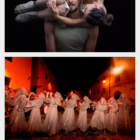
.oooh.events
browser accetti i
cookie.
PHPSESSID
Sessione
Cookie
PHP.net
generato da
oooh.events
applicazioni
basate sul
linguaggio PHP.
Si tratta di un
identificatore
generico
utilizzato per
mantenere le
variabili di
sessione utente.
Normalmente è
un numero
generato in
modo casuale, il
modo in cui
viene utilizzato
può essere
specifico per il
sito, ma un
buon esempio è
mantenere uno
stato di accesso
per un utente
tra le pagine.
m
1 anno 1
Questo cookie
Stripe