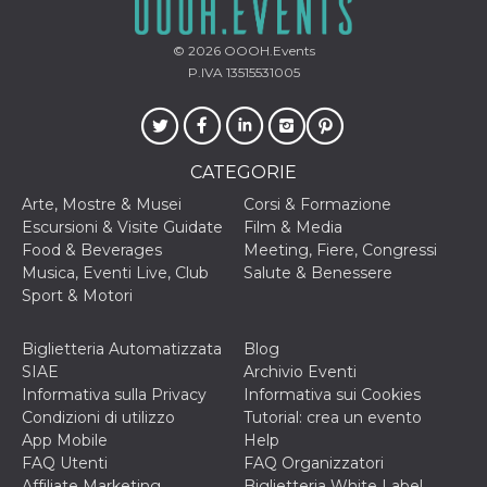
VISITOR_INFO1_LIVE
5 mesi 4
Questo cook
Google LLC
settimane
impostato 
.youtube.com
© 2026
OOOH.Events
Youtube pe
tenere tracc
P.IVA 13515531005
delle prefe
dell'utente p
video di Yo
incorporati 
siti; può an
determinare 
CATEGORIE
visitatore de
web sta
Arte, Mostre & Musei
Corsi & Formazione
utilizzando 
nuova o la
Escursioni & Visite Guidate
Film & Media
vecchia ver
Food & Beverages
Meeting, Fiere, Congressi
dell'interfac
Youtube.
Musica, Eventi Live, Club
Salute & Benessere
Sport & Motori
VISITOR_PRIVACY_METADATA
5 mesi 4
Questo coo
YouTube
settimane
viene utiliz
.youtube.com
per memori
le scelte di
Biglietteria Automatizzata
Blog
consenso e
SIAE
Archivio Eventi
privacy dell
per la loro
Informativa sulla Privacy
Informativa sui Cookies
interazione 
Condizioni di utilizzo
Tutorial: crea un evento
sito. Registr
sul consens
App Mobile
Help
visitatore r
FAQ Utenti
FAQ Organizzatori
a varie poli
impostazion
Affiliate Marketing
Biglietteria White Label