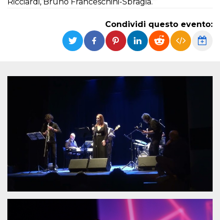
Ricciardi, Bruno Franceschini-Sbragia.
Necessari
Marketing
Condividi questo evento:
I cookie strettamente necessari o tecnici sono
indispensabili al funzionamento del sito. I
servizi qui presenti non potranno funzionare
senza.
Provider /
Nome
Scadenza
Descrizione
Dominio
cf_clearance
1 anno
Clearance
Cloudflare,
Cookie from
Inc.
CloudFlare
.oooh.events
stores the proof
of challenge
passed. It is
used to no
longer issue a
captcha or
jschallenge
challenge if
present. It is
required to
reach origin
server.
wordpress_test_cookie
Sessione
Cookie di
Automattic
Wordpress,
Inc.
verifica che il