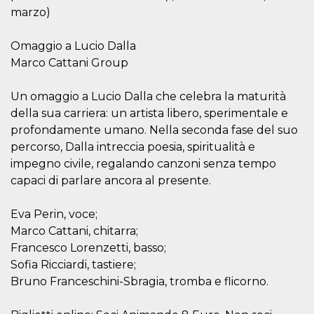
mese
viene
m.stripe.com
generalmente
marzo)
utilizzato per le
prestazioni e
l'ottimizzazione
Omaggio a Lucio Dalla
dei servizi di
elaborazione
Marco Cattani Group
dei pagamenti,
facilitando la
memorizzazione
Un omaggio a Lucio Dalla che celebra la maturità
dei contenuti
sul browser per
della sua carriera: un artista libero, sperimentale e
rendere le
pagine più
profondamente umano. Nella seconda fase del suo
veloci.
percorso, Dalla intreccia poesia, spiritualità e
CookieScriptConsent
4
Questo cookie
CookieScript
impegno civile, regalando canzoni senza tempo
settimane
viene utilizzato
oooh.events
2 giorni
dal servizio
capaci di parlare ancora al presente.
Cookie-
Script.com per
ricordare le
Eva Perin, voce;
preferenze di
consenso sui
Marco Cattani, chitarra;
cookie dei
Francesco Lorenzetti, basso;
visitatori. È
necessario che il
Sofia Ricciardi, tastiere;
banner dei
cookie di
Bruno Franceschini-Sbragia, tromba e flicorno.
Cookie-
Script.com
funzioni