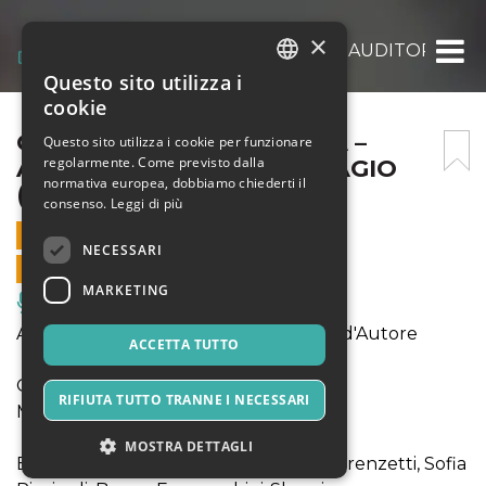
×
OMAGGIO A LUCIO DALLA – AUDITORIUM D
Questo sito utilizza i
ITALIAN
cookie
ENGLISH
OMAGGIO A LUCIO DALLA –
Questo sito utilizza i cookie per funzionare
regolarmente. Come previsto dalla
AUDITORIUM DEL SUFFRAGIO
SPANISH
normativa europea, dobbiamo chiederti il
(LU)
consenso.
Leggi di più
15 FEBBRAIO 2026 - 18:00
NECESSARI
VENDITE ONLINE TERMINATE
MARKETING
Musica, Eventi Live, Club
Animando V Rassegna della Canzone d'Autore
ACCETTA TUTTO
Omaggio a Lucio Dalla
RIFIUTA TUTTO TRANNE I NECESSARI
Marco Cattani Group
MOSTRA DETTAGLI
Eva Perin, Marco Cattani, Francesco Lorenzetti, Sofia