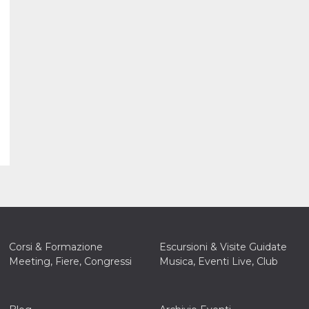
Corsi & Formazione
Escursioni & Visite Guidate
Meeting, Fiere, Congressi
Musica, Eventi Live, Club