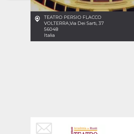
Necessari
Marketing
TEATRO PERSIO FLACCO
I cookie strettamente necessari o tecnici sono
VOLTERRA
,
Via Dei Sarti, 37
indispensabili al funzionamento del sito. I
56048
servizi qui presenti non potranno funzionare
Italia
senza.
Provider /
Nome
Scadenza
Descrizione
Dominio
cf_clearance
1 anno
Clearance
Cloudflare,
Cookie from
Inc.
CloudFlare
.oooh.events
stores the proof
of challenge
passed. It is
used to no
longer issue a
captcha or
jschallenge
challenge if
present. It is
required to
reach origin
server.
wordpress_test_cookie
Sessione
Cookie di
Automattic
Wordpress,
Inc.
verifica che il