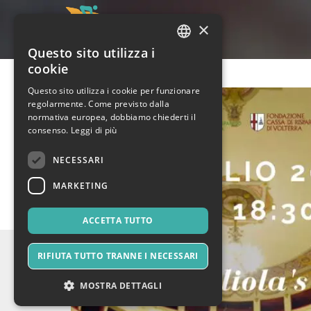
×
Questo sito utilizza i
ITALIAN
cookie
ENGLISH
Questo sito utilizza i cookie per funzionare
regolarmente. Come previsto dalla
SPANISH
normativa europea, dobbiamo chiederti il
consenso.
Leggi di più
NECESSARI
MARKETING
ACCETTA TUTTO
RIFIUTA TUTTO TRANNE I NECESSARI
MOSTRA DETTAGLI